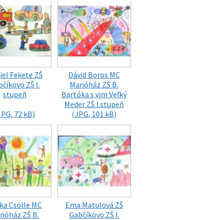
iel Fekete ZŠ
Dávid Boros MC
číkovo ZŠ I.
Manóház ZŠ B.
stupeň
Bartóka s vjm Veľký
Meder ZŠ I.stupeň
JPG, 72 kB)
(JPG, 101 kB)
ka Csölle MC
Ema Matulová ZŠ
nóház ZŠ B.
Gabčíkovo ZŠ I.