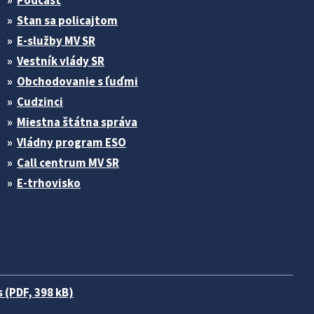
Podcast
Stan sa policajtom
E-služby MV SR
Vestník vlády SR
Obchodovanie s ľuďmi
Cudzinci
Miestna štátna správa
Vládny program ESO
Call centrum MV SR
E-trhovisko
 (PDF, 398 kB)