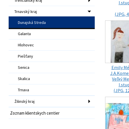
Trenčiansky kraj
I.stu
Trnavský kraj
(JPG, 4
Dunajská Streda
Galanta
Hlohovec
Piešťany
Emily Mé
Senica
J.A.Kome
Skalica
Veľký Me
I.stu
Trnava
(JPG, 1
Žilinský kraj
Zoznam klientskych centier