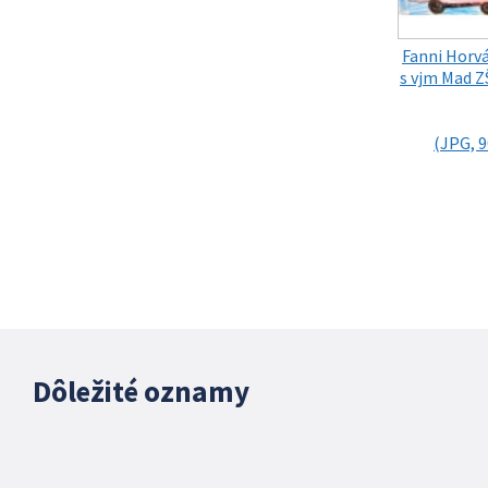
Fanni Horv
s vjm Mad Z
(JPG, 9
Dôležité oznamy