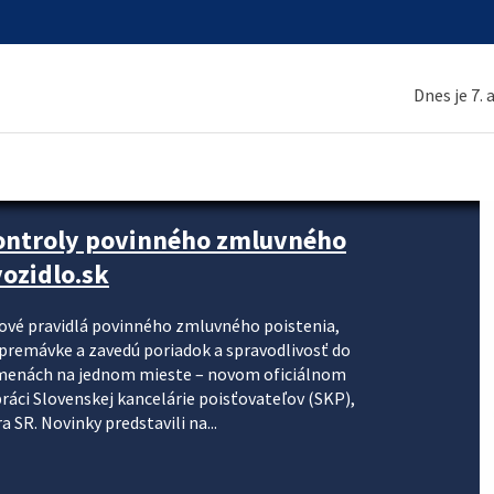
Dnes je 7.
kontroly povinného zmluvného
ozidlo.sk
nové pravidlá povinného zmluvného poistenia,
j premávke a zavedú poriadok a spravodlivosť do
zmenách na jednom mieste – novom oficiálnom
práci Slovenskej kancelárie poisťovateľov (SKP),
 SR. Novinky predstavili na...