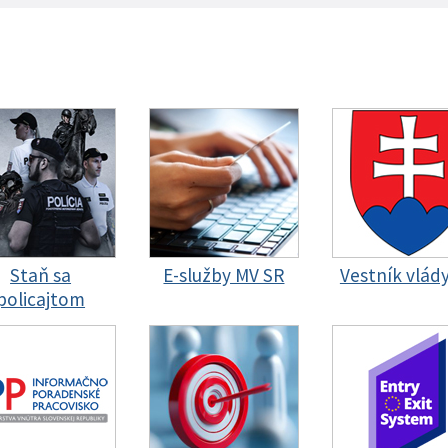
Staň sa
E-služby MV SR
Vestník vlád
policajtom