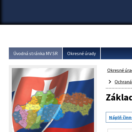
Úvodná stránka MV SR
Okresné úrady
Okresné úra
Ochraná
Základ
Náplň činn