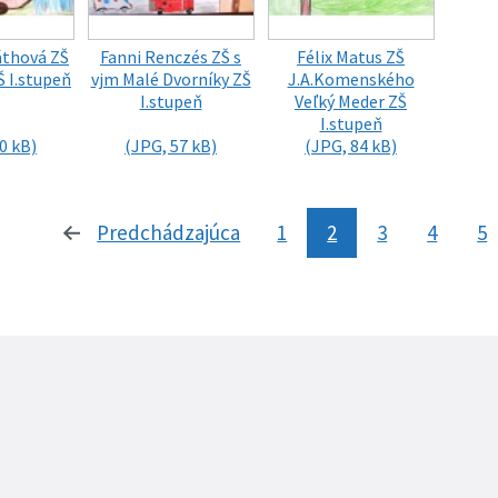
áthová ZŠ
Fanni Renczés ZŠ s
Félix Matus ZŠ
Š I.stupeň
vjm Malé Dvorníky ZŠ
J.A.Komenského
I.stupeň
Veľký Meder ZŠ
I.stupeň
0 kB)
(JPG, 57 kB)
(JPG, 84 kB)
Predchádzajúca
stránka
1
2
3
4
5