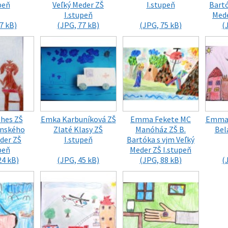
peň
Veľký Meder ZŠ
I.stupeň
Bartó
I.stupeň
Mede
7 kB)
(JPG, 77 kB)
(JPG, 75 kB)
(
hes ZŠ
Emka Karbuníková ZŠ
Emma Fekete MC
Emma 
nského
Zlaté Klasy ZŠ
Manóház ZŠ B.
Bel
der ZŠ
I.stupeň
Bartóka s vjm Veľký
peň
Meder ZŠ I.stupeň
24 kB)
(JPG, 45 kB)
(JPG, 88 kB)
(