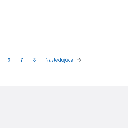
6
7
8
Nasledujúca
stránka