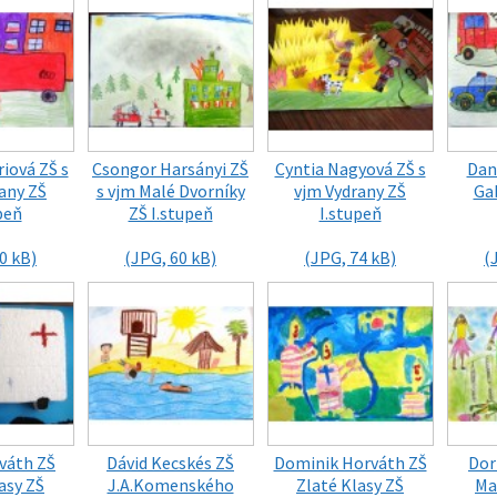
iová ZŠ s
Csongor Harsányi ZŠ
Cyntia Nagyová ZŠ s
Dan
any ZŠ
s vjm Malé Dvorníky
vjm Vydrany ZŠ
Gab
peň
ZŠ I.stupeň
I.stupeň
0 kB)
(JPG, 60 kB)
(JPG, 74 kB)
(
váth ZŠ
Dávid Kecskés ZŠ
Dominik Horváth ZŠ
Dor
asy ZŠ
J.A.Komenského
Zlaté Klasy ZŠ
Ma