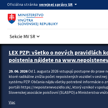
Preskocit na hlavný obsah
arrow_drop_down
verejnej správy SR
Oficiálna stránka
Sekcie MV SR
keyboard_arrow_down
Zastavit automatický posun upútavok
LEX PZP: všetko o nových pravidlách 
poistenia nájdete na www.nepoistenev
29. 06. 2026
Od 1. augusta 2026 vstupujú postupne do praxe 
ktoré radikálne znížia počet nepoistených vozidiel v cestne
systému PZP. Občania nájdu všetky potrebné informácie o 
portáli https://nepoistenevozidlo.sk/, ktorý vznikol v spolu
Slovenskej asociácie poisťovní (SLASPO) a Ministerstva vnútra
Viac