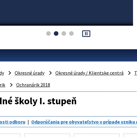
pause_presentation
dy
Okresné úrady
Okresné úrady / Klientske centrá
T
rik
Ochranárik 2018
né školy I. stupeň
osti odboru
Odporúčania pre obyvateľstvo v prípade vzniku