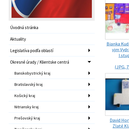
Úvodná stránka
Aktuality
Bianka Kudr
vjm Vydr
Legislatíva podľa oblastí
I.stu
Okresné úrady / Klientske centrá
(JPG, 7
Banskobystrický kraj
Bratislavský kraj
Košický kraj
Nitriansky kraj
Prešovský kraj
David Hor
Zlaté Kl