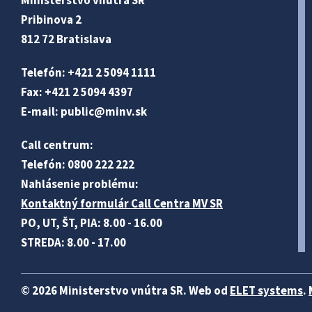
Ministerstvo vnútra SR
Pribinova 2
812 72 Bratislava
Telefón: +421 2 5094 1111
Fax: +421 2 5094 4397
E-mail:
public@minv
.sk
Call centrum:
Telefón: 0800 222 222
Nahlásenie problému:
Kontaktný formulár Call Centra MV SR
PO, UT, ŠT, PIA: 8.00 - 16.00
STREDA: 8.00 - 17.00
© 2026 Ministerstvo vnútra SR. Web od
ELET systems
.