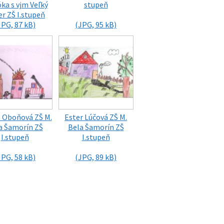
ka s vjm Veľký
stupeň
r ZŠ I.stupeň
JPG, 87 kB)
(JPG, 95 kB)
Oboňová ZŠ M.
Ester Lúčová ZŠ M.
a Šamorín ZŠ
Bela Šamorín ZŠ
I.stupeň
I.stupeň
JPG, 58 kB)
(JPG, 89 kB)