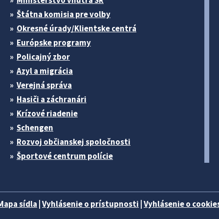
Ministerstvo vnútra SR
Štátna komisia pre volby
Okresné úrady/Klientske centrá
Európske programy
Policajný zbor
Azyl a migrácia
Verejná správa
Hasiči a záchranári
Krízové riadenie
Schengen
Rozvoj občianskej spoločnosti
Športové centrum polície
Mapa sídla
|
Vyhlásenie o prístupnosti
|
Vyhlásenie o cookies