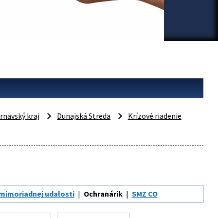
rnavský kraj
Dunajská Streda
Krízové riadenie
 mimoriadnej udalosti
Ochranárik
SMZ CO