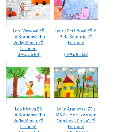
Lara Vassová ZŠ
Laura Pethőová ZŠ M.
J.A.Komenského
Bela Šamorín ZŠ
Veľký Meder ZŠ
I.stupeň
I.stupeň
(JPG, 56 kB)
(JPG, 96 kB)
Lea Kisová ZŠ
Leila Aranyossi ZŠ s
J.A.Komenského
MŠ Zs. Móricza s vjm
Veľký Meder ZŠ
Orechová Potôň ZŠ
I.stupeň
I.stupeň