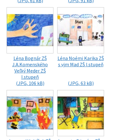
(JPG, 61 kB)
(JPG, 91 kB)
Léna Bognár ZŠ
Léna Noémi Karika ZŠ
J.A.Komenského
s vjm Mad ZŠ I.stupeň
Veľký Meder ZŠ
I.stupeň
(JPG, 106 kB)
(JPG, 63 kB)