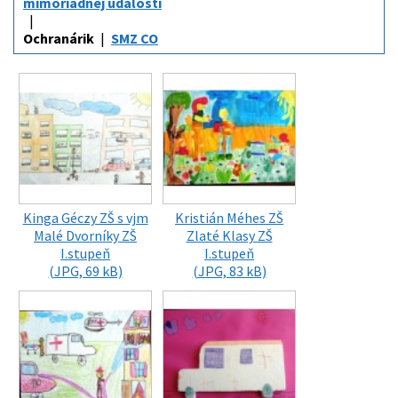
mimoriadnej udalosti
Ochranárik
SMZ CO
Kinga Géczy ZŠ s vjm
Kristián Méhes ZŠ
Malé Dvorníky ZŠ
Zlaté Klasy ZŠ
I.stupeň
I.stupeň
(JPG, 69 kB)
(JPG, 83 kB)