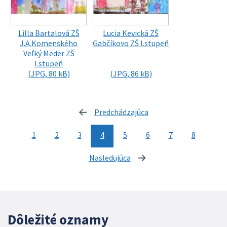
Lilla Bartalová ZŠ
Lucia Kevická ZŠ
J.A.Komenského
Gabčíkovo ZŠ I.stupeň
Veľký Meder ZŠ
I.stupeň
(JPG, 80 kB)
(JPG, 86 kB)
Predchádzajúca
stránka
1
2
3
4
5
6
7
8
Nasledujúca
stránka
Dôležité oznamy