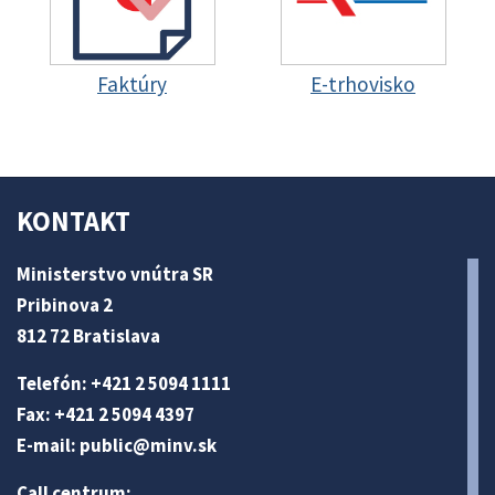
Faktúry
E-trhovisko
KONTAKT
Ministerstvo vnútra SR
Pribinova 2
812 72 Bratislava
Telefón: +421 2 5094 1111
Fax: +421 2 5094 4397
E-mail:
public@minv
.sk
Call centrum: