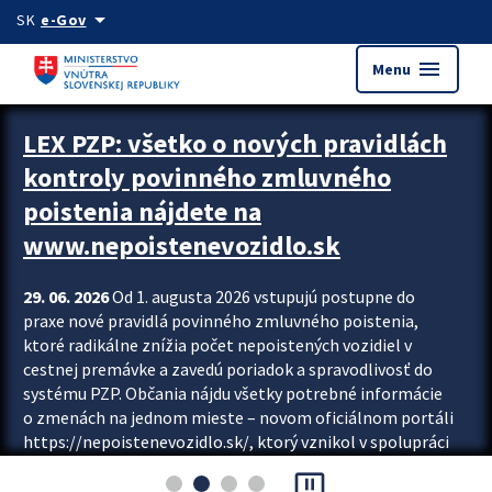
Preskocit na hlavný obsah
arrow_drop_down
SK
e-Gov
menu
Menu
Zastavit automatický posun upútavok
LEX PZP: všetko o nových pravidlách
kontroly povinného zmluvného
poistenia nájdete na
www.nepoistenevozidlo.sk
29. 06. 2026
Od 1. augusta 2026 vstupujú postupne do
praxe nové pravidlá povinného zmluvného poistenia,
ktoré radikálne znížia počet nepoistených vozidiel v
cestnej premávke a zavedú poriadok a spravodlivosť do
systému PZP. Občania nájdu všetky potrebné informácie
o zmenách na jednom mieste – novom oficiálnom portáli
https://nepoistenevozidlo.sk/, ktorý vznikol v spolupráci
Slovenskej kancelárie poisťovateľov (SKP), Slovenskej
pause_presentation
asociácie poisťovní (SLASPO) a Ministerstva vnútra SR.