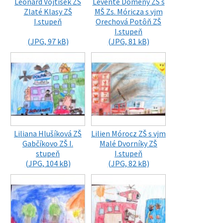
Leonard Vojtíšek ZŠ
Levente Dömény ZŠ s
Zlaté Klasy ZŠ
MŠ Zs. Móricza s vjm
I.stupeň
Orechová Potôň ZŠ
I.stupeň
(JPG, 97 kB)
(JPG, 81 kB)
Liliana Hlušíková ZŠ
Lilien Mórocz ZŠ s vjm
Gabčíkovo ZŠ I.
Malé Dvorníky ZŠ
stupeň
I.stupeň
(JPG, 104 kB)
(JPG, 82 kB)