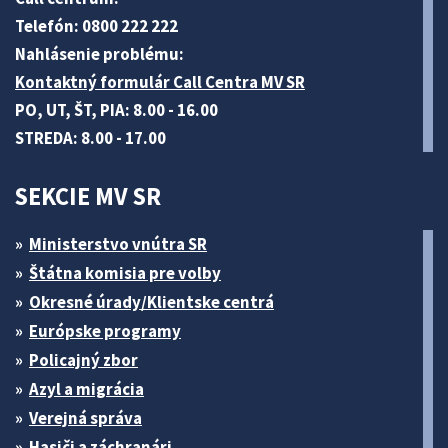
Telefón: 0800 222 222
Nahlásenie problému:
Kontaktný formulár Call Centra MV SR
PO, UT, ŠT, PIA: 8.00 - 16.00
STREDA: 8.00 - 17.00
SEKCIE MV SR
Ministerstvo vnútra SR
Štátna komisia pre volby
Okresné úrady/Klientske centrá
Európske programy
Policajný zbor
Azyl a migrácia
Verejná správa
Hasiči a záchranári