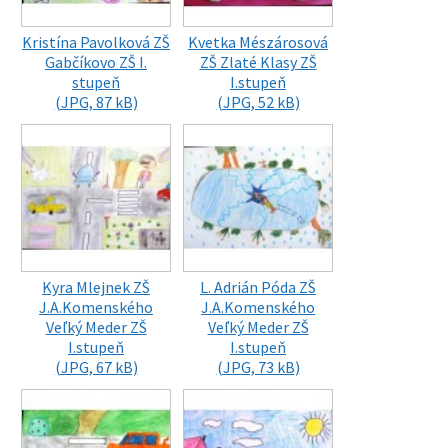
Kristína Pavolková ZŠ
Kvetka Mészárosová
Gabčíkovo ZŠ I.
ZŠ Zlaté Klasy ZŠ
stupeň
I.stupeň
(JPG, 87 kB)
(JPG, 52 kB)
Kyra Mlejnek ZŠ
L. Adrián Póda ZŠ
J.A.Komenského
J.A.Komenského
Veľký Meder ZŠ
Veľký Meder ZŠ
I.stupeň
I.stupeň
(JPG, 67 kB)
(JPG, 73 kB)