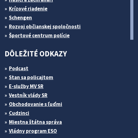
Krízové riadenie
Schengen
Rozvoj občianskej spoločnosti
Športové centrum polície
DÔLEŽITÉ ODKAZY
Podcast
Stan sa policajtom
E-služby MV SR
Vestník vlády SR
Obchodovanie s ľuďmi
Cudzinci
Miestna štátna správa
Vládny program ESO