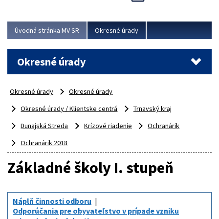
Novinky predstavili na...
Viac
Úvodná stránka MV SR
Okresné úrady
Okresné úrady
Okresné úrady
Okresné úrady
Okresné úrady / Klientske centrá
Trnavský kraj
Dunajská Streda
Krízové riadenie
Ochranárik
Ochranárik 2018
Základné školy I. stupeň
Náplň činnosti odboru
Odporúčania pre obyvateľstvo v prípade vzniku