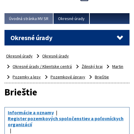
Novinky predstavili na...
Viac
Úvodná stránka MV SR
Okresné úrady
Okresné úrady
Okresné úrady
Okresné úrady
Okresné úrady / Klientske centrá
Žilinský kraj
Martin
Pozemky a lesy
Pozemkové úpravy
Brieštie
Brieštie
Informácie a oznamy
Register pozemkových spoločenstiev a poľovníckych
organizácií