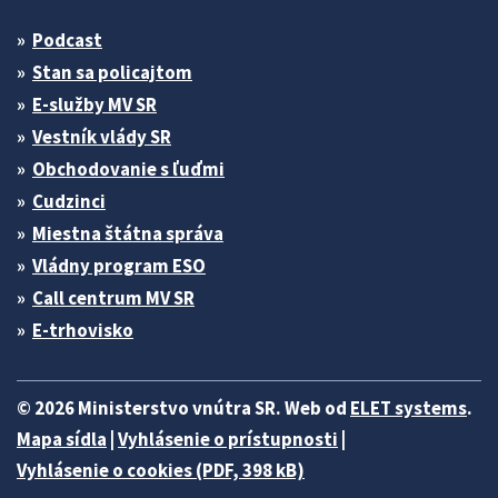
Podcast
Stan sa policajtom
E-služby MV SR
Vestník vlády SR
Obchodovanie s ľuďmi
Cudzinci
Miestna štátna správa
Vládny program ESO
Call centrum MV SR
E-trhovisko
© 2026 Ministerstvo vnútra SR. Web od
ELET systems
.
Mapa sídla
|
Vyhlásenie o prístupnosti
|
Vyhlásenie o cookies (PDF, 398 kB)