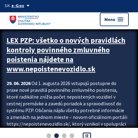
Preskocit na hlavný obsah
arrow_drop_down
SK
e-Gov
menu
Menu
Zastavit automatický posun upútavok
LEX PZP: všetko o nových pravidlách
kontroly povinného zmluvného
poistenia nájdete na
www.nepoistenevozidlo.sk
29. 06. 2026
Od 1. augusta 2026 vstupujú postupne do
praxe nové pravidlá povinného zmluvného poistenia,
ktoré radikálne znížia počet nepoistených vozidiel v
cestnej premávke a zavedú poriadok a spravodlivosť do
systému PZP. Občania nájdu všetky potrebné informácie
o zmenách na jednom mieste – novom oficiálnom portáli
https://nepoistenevozidlo.sk/, ktorý vznikol v spolupráci
Slovenskej kancelárie poisťovateľov (SKP), Slovenskej
pause_presentation
asociácie poisťovní (SLASPO) a Ministerstva vnútra SR.