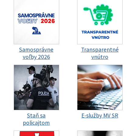
Samosprávne
Transparentné
voľby 2026
vnútro
Staň sa
E-služby MV SR
policajtom