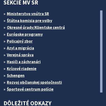
SEKCIE MV SR
Ministerstvo vnútra SR
Štátna komisia pre volby
Okresné úrady/Klientske centrá
Európske programy
Policajný zbor
Azyl a migrácia
Verejná správa
Hasiči a záchranári
Krízové riadenie
Schengen
Rozvoj občianskej spoločnosti
Športové centrum polície
DÔLEŽITÉ ODKAZY