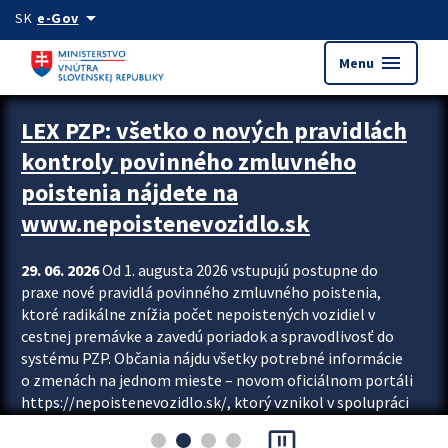
Preskocit na hlavný obsah
arrow_drop_down
SK
e-Gov
menu
Menu
Zastavit automatický posun upútavok
LEX PZP: všetko o nových pravidlách
kontroly povinného zmluvného
poistenia nájdete na
www.nepoistenevozidlo.sk
29. 06. 2026
Od 1. augusta 2026 vstupujú postupne do
praxe nové pravidlá povinného zmluvného poistenia,
ktoré radikálne znížia počet nepoistených vozidiel v
cestnej premávke a zavedú poriadok a spravodlivosť do
systému PZP. Občania nájdu všetky potrebné informácie
o zmenách na jednom mieste – novom oficiálnom portáli
https://nepoistenevozidlo.sk/, ktorý vznikol v spolupráci
Slovenskej kancelárie poisťovateľov (SKP), Slovenskej
pause_presentation
asociácie poisťovní (SLASPO) a Ministerstva vnútra SR.