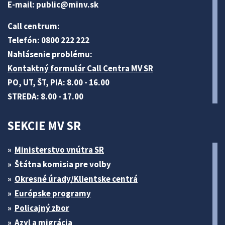
E-mail:
public@minv
.sk
Call centrum:
Telefón: 0800 222 222
Nahlásenie problému:
Kontaktný formulár Call Centra MV SR
PO, UT, ŠT, PIA: 8.00 - 16.00
STREDA: 8.00 - 17.00
SEKCIE MV SR
Ministerstvo vnútra SR
Štátna komisia pre volby
Okresné úrady/Klientske centrá
Európske programy
Policajný zbor
Azyl a migrácia