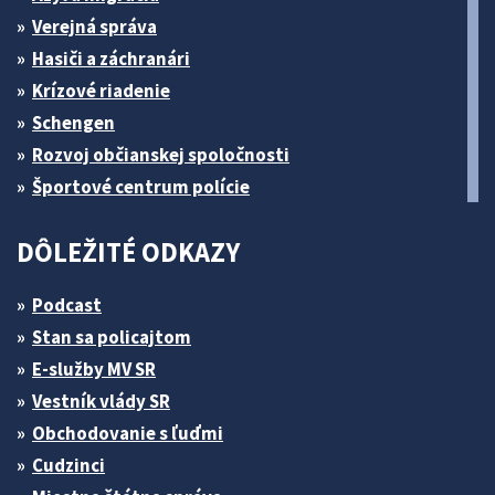
Verejná správa
Hasiči a záchranári
Krízové riadenie
Schengen
Rozvoj občianskej spoločnosti
Športové centrum polície
DÔLEŽITÉ ODKAZY
Podcast
Stan sa policajtom
E-služby MV SR
Vestník vlády SR
Obchodovanie s ľuďmi
Cudzinci