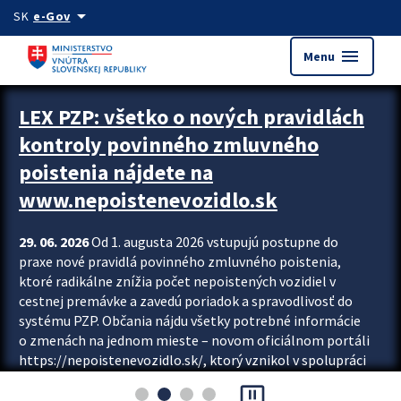
Preskocit na hlavný obsah
arrow_drop_down
SK
e-Gov
menu
Menu
Zastavit automatický posun upútavok
LEX PZP: všetko o nových pravidlách
kontroly povinného zmluvného
poistenia nájdete na
www.nepoistenevozidlo.sk
29. 06. 2026
Od 1. augusta 2026 vstupujú postupne do
praxe nové pravidlá povinného zmluvného poistenia,
ktoré radikálne znížia počet nepoistených vozidiel v
cestnej premávke a zavedú poriadok a spravodlivosť do
systému PZP. Občania nájdu všetky potrebné informácie
o zmenách na jednom mieste – novom oficiálnom portáli
https://nepoistenevozidlo.sk/, ktorý vznikol v spolupráci
Slovenskej kancelárie poisťovateľov (SKP), Slovenskej
pause_presentation
asociácie poisťovní (SLASPO) a Ministerstva vnútra SR.