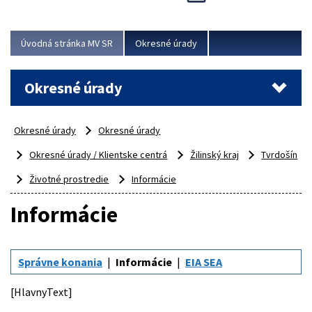
Novinky predstavili na...
Viac
Úvodná stránka MV SR
Okresné úrady
Okresné úrady
Okresné úrady
Okresné úrady
Okresné úrady / Klientske centrá
Žilinský kraj
Tvrdošín
Životné prostredie
Informácie
Informácie
Správne konania
Informácie
EIA SEA
[HlavnyText]