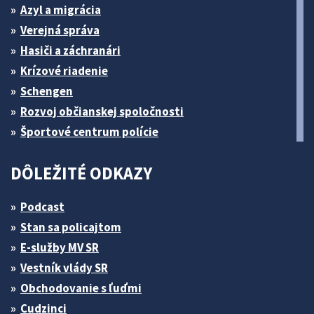
Azyl a migrácia
Verejná správa
Hasiči a záchranári
Krízové riadenie
Schengen
Rozvoj občianskej spoločnosti
Športové centrum polície
DÔLEŽITÉ ODKAZY
Podcast
Stan sa policajtom
E-služby MV SR
Vestník vlády SR
Obchodovanie s ľuďmi
Cudzinci