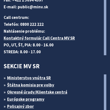
Fax: +421 2 5094 4397
E-mail:
public@minv
.sk
Call centrum:
Telefón: 0800 222 222
Nahlásenie problému:
Kontaktný formulár Call Centra MV SR
PO, UT, ŠT, PIA: 8.00 - 16.00
STREDA: 8.00 - 17.00
SEKCIE MV SR
Ministerstvo vnútra SR
Štátna komisia pre volby
Okresné úrady/Klientske centrá
Európske programy
Policajný zbor