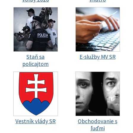
Staň sa
E-služby MV SR
policajtom
Vestník vlády SR
Obchodovanie s
ľuďmi