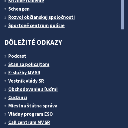
Krízové riadenie
Schengen
Rozvoj občianskej spoločnosti
Športové centrum polície
DÔLEŽITÉ ODKAZY
Podcast
Stan sa policajtom
E-služby MV SR
Vestník vlády SR
Obchodovanie s ľuďmi
Cudzinci
Miestna štátna správa
Vládny program ESO
Call centrum MV SR