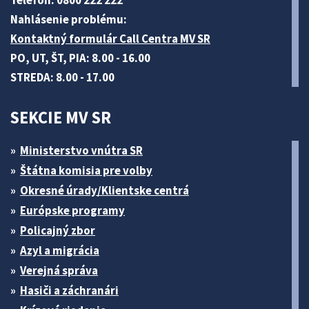
Telefón: 0800 222 222
Nahlásenie problému:
Kontaktný formulár Call Centra MV SR
PO, UT, ŠT, PIA: 8.00 - 16.00
STREDA: 8.00 - 17.00
SEKCIE MV SR
Ministerstvo vnútra SR
Štátna komisia pre volby
Okresné úrady/Klientske centrá
Európske programy
Policajný zbor
Azyl a migrácia
Verejná správa
Hasiči a záchranári