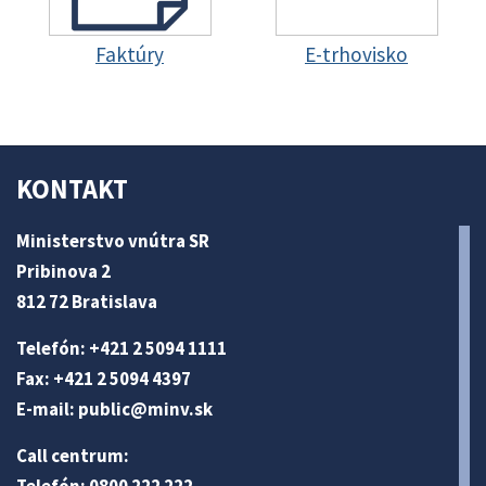
Faktúry
E-trhovisko
KONTAKT
Ministerstvo vnútra SR
Pribinova 2
812 72 Bratislava
Telefón: +421 2 5094 1111
Fax: +421 2 5094 4397
E-mail:
public@minv
.sk
Call centrum: