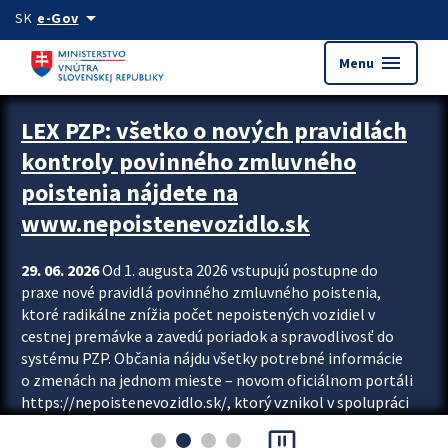
Preskocit na hlavný obsah
arrow_drop_down
SK
e-Gov
menu
Menu
Zastavit automatický posun upútavok
LEX PZP: všetko o nových pravidlách
kontroly povinného zmluvného
poistenia nájdete na
www.nepoistenevozidlo.sk
29. 06. 2026
Od 1. augusta 2026 vstupujú postupne do
praxe nové pravidlá povinného zmluvného poistenia,
ktoré radikálne znížia počet nepoistených vozidiel v
cestnej premávke a zavedú poriadok a spravodlivosť do
systému PZP. Občania nájdu všetky potrebné informácie
o zmenách na jednom mieste – novom oficiálnom portáli
https://nepoistenevozidlo.sk/, ktorý vznikol v spolupráci
Slovenskej kancelárie poisťovateľov (SKP), Slovenskej
pause_presentation
asociácie poisťovní (SLASPO) a Ministerstva vnútra SR.