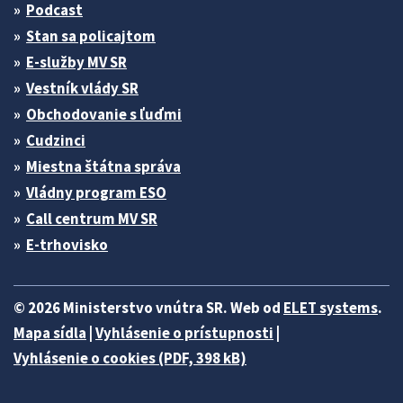
Podcast
Stan sa policajtom
E-služby MV SR
Vestník vlády SR
Obchodovanie s ľuďmi
Cudzinci
Miestna štátna správa
Vládny program ESO
Call centrum MV SR
E-trhovisko
© 2026 Ministerstvo vnútra SR. Web od
ELET systems
.
Mapa sídla
|
Vyhlásenie o prístupnosti
|
Vyhlásenie o cookies (PDF, 398 kB)