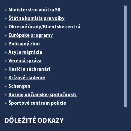
Ministerstvo vnútra SR
Štátna komisia pre volby
Okresné úrady/Klientske centrá
Európske programy
Policajný zbor
Azyl a migrácia
Verejná správa
Hasiči a záchranári
Krízové riadenie
Schengen
Rozvoj občianskej spoločnosti
Športové centrum polície
DÔLEŽITÉ ODKAZY