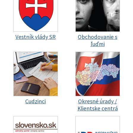
Vestník vlády SR
Obchodovanie s
ľuďmi
Cudzinci
Okresné úrady /
Klientske centrá