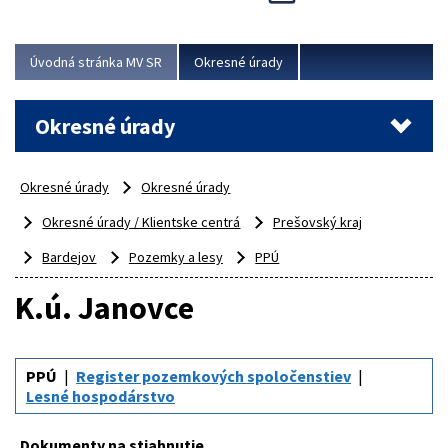
Novinky predstavili na...
Viac
Úvodná stránka MV SR
Okresné úrady
Okresné úrady
Okresné úrady
Okresné úrady
Okresné úrady / Klientske centrá
Prešovský kraj
Bardejov
Pozemky a lesy
PPÚ
K.ú. Janovce
PPÚ
Register pozemkových spoločenstiev
Lesné hospodárstvo
Dokumenty na stiahnutie