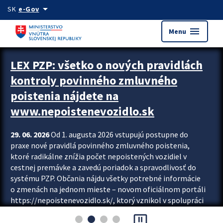
Preskocit na hlavný obsah
arrow_drop_down
SK
e-Gov
menu
Menu
Zastavit automatický posun upútavok
LEX PZP: všetko o nových pravidlách
kontroly povinného zmluvného
poistenia nájdete na
www.nepoistenevozidlo.sk
29. 06. 2026
Od 1. augusta 2026 vstupujú postupne do
praxe nové pravidlá povinného zmluvného poistenia,
ktoré radikálne znížia počet nepoistených vozidiel v
cestnej premávke a zavedú poriadok a spravodlivosť do
systému PZP. Občania nájdu všetky potrebné informácie
o zmenách na jednom mieste – novom oficiálnom portáli
https://nepoistenevozidlo.sk/, ktorý vznikol v spolupráci
Slovenskej kancelárie poisťovateľov (SKP), Slovenskej
pause_presentation
asociácie poisťovní (SLASPO) a Ministerstva vnútra SR.