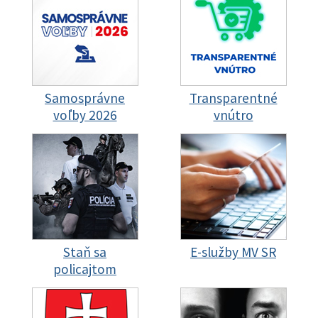
Samosprávne
Transparentné
voľby 2026
vnútro
Staň sa
E-služby MV SR
policajtom