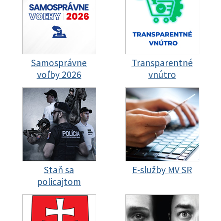
Samosprávne
Transparentné
voľby 2026
vnútro
Staň sa
E-služby MV SR
policajtom