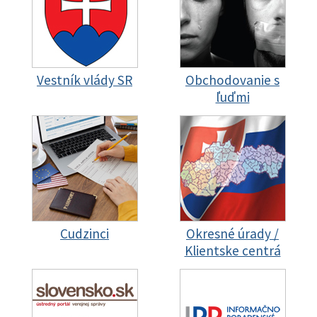
Vestník vlády SR
Obchodovanie s
ľuďmi
Cudzinci
Okresné úrady /
Klientske centrá