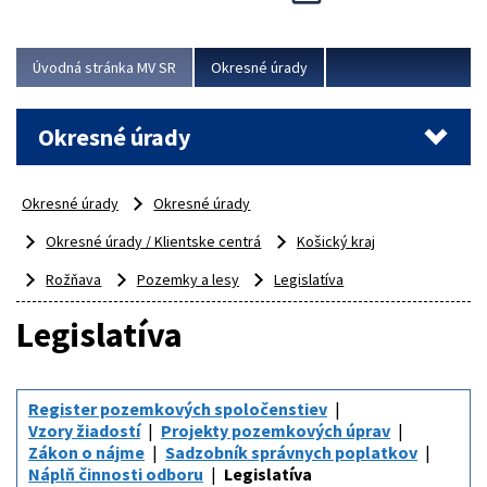
Novinky predstavili na...
Viac
Úvodná stránka MV SR
Okresné úrady
Okresné úrady
Okresné úrady
Okresné úrady
Okresné úrady / Klientske centrá
Košický kraj
Rožňava
Pozemky a lesy
Legislatíva
Legislatíva
Register pozemkových spoločenstiev
Vzory žiadostí
Projekty pozemkových úprav
Zákon o nájme
Sadzobník správnych poplatkov
Náplň činnosti odboru
Legislatíva