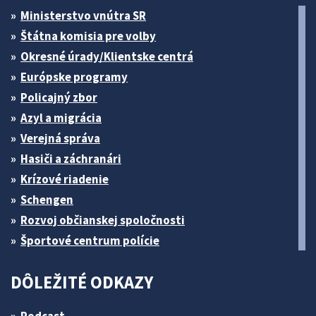
Ministerstvo vnútra SR
Štátna komisia pre volby
Okresné úrady/Klientske centrá
Európske programy
Policajný zbor
Azyl a migrácia
Verejná správa
Hasiči a záchranári
Krízové riadenie
Schengen
Rozvoj občianskej spoločnosti
Športové centrum polície
DÔLEŽITÉ ODKAZY