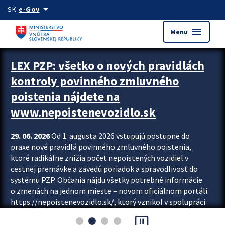
Preskocit na hlavný obsah
arrow_drop_down
SK
e-Gov
menu
Menu
Zastavit automatický posun upútavok
LEX PZP: všetko o nových pravidlách
kontroly povinného zmluvného
poistenia nájdete na
www.nepoistenevozidlo.sk
29. 06. 2026
Od 1. augusta 2026 vstupujú postupne do
praxe nové pravidlá povinného zmluvného poistenia,
ktoré radikálne znížia počet nepoistených vozidiel v
cestnej premávke a zavedú poriadok a spravodlivosť do
systému PZP. Občania nájdu všetky potrebné informácie
o zmenách na jednom mieste – novom oficiálnom portáli
https://nepoistenevozidlo.sk/, ktorý vznikol v spolupráci
Slovenskej kancelárie poisťovateľov (SKP), Slovenskej
pause_presentation
asociácie poisťovní (SLASPO) a Ministerstva vnútra SR.