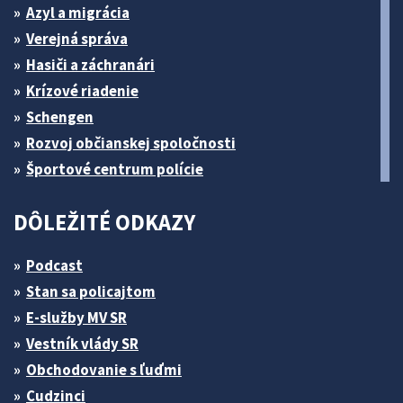
Azyl a migrácia
Verejná správa
Hasiči a záchranári
Krízové riadenie
Schengen
Rozvoj občianskej spoločnosti
Športové centrum polície
DÔLEŽITÉ ODKAZY
Podcast
Stan sa policajtom
E-služby MV SR
Vestník vlády SR
Obchodovanie s ľuďmi
Cudzinci