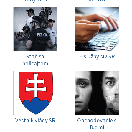
Staň sa
E-služby MV SR
policajtom
Vestník vlády SR
Obchodovanie s
ľuďmi