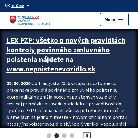
Preskocit na hlavný obsah
arrow_drop_down
SK
e-Gov
menu
Menu
Zastavit automatický posun upútavok
LEX PZP: všetko o nových pravidlách
kontroly povinného zmluvného
poistenia nájdete na
www.nepoistenevozidlo.sk
29. 06. 2026
Od 1. augusta 2026 vstupujú postupne do
praxe nové pravidlá povinného zmluvného poistenia,
ktoré radikálne znížia počet nepoistených vozidiel v
cestnej premávke a zavedú poriadok a spravodlivosť do
systému PZP. Občania nájdu všetky potrebné informácie
o zmenách na jednom mieste – novom oficiálnom portáli
https://nepoistenevozidlo.sk/, ktorý vznikol v spolupráci
Slovenskej kancelárie poisťovateľov (SKP), Slovenskej
pause_presentation
asociácie poisťovní (SLASPO) a Ministerstva vnútra SR.