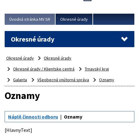
Novinky predstavili na...
Viac
Úvodná stránka MV SR
Okresné úrady
Okresné úrady
Okresné úrady
Okresné úrady
Okresné úrady / Klientske centrá
Trnavský kraj
Galanta
Všeobecná vnútorná správa
Oznamy
Oznamy
Náplň činnosti odboru
Oznamy
[HlavnyText]