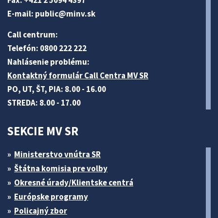
Fax: +421 2 5094 4397
E-mail:
public@minv
.sk
Call centrum:
Telefón: 0800 222 222
Nahlásenie problému:
Kontaktný formulár Call Centra MV SR
PO, UT, ŠT, PIA: 8.00 - 16.00
STREDA: 8.00 - 17.00
SEKCIE MV SR
Ministerstvo vnútra SR
Štátna komisia pre volby
Okresné úrady/Klientske centrá
Európske programy
Policajný zbor