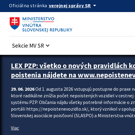
Preskocit na hlavný obsah
arrow_drop_down
verejnej správy SR
Oficiálna stránka
Sekcie MV SR
keyboard_arrow_down
Zastavit automatický posun upútavok
LEX PZP: všetko o nových pravidlách 
poistenia nájdete na www.nepoistenev
29. 06. 2026
Od 1. augusta 2026 vstupujú postupne do praxe 
ktoré radikálne znížia počet nepoistených vozidiel v cestne
systému PZP. Občania nájdu všetky potrebné informácie o 
portáli https://nepoistenevozidlo.sk/, ktorý vznikol v spolu
Slovenskej asociácie poisťovní (SLASPO) a Ministerstva vnútra
Viac