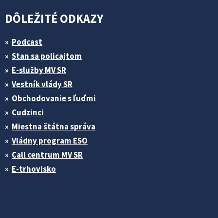
DÔLEŽITÉ ODKAZY
Podcast
Stan sa policajtom
E-služby MV SR
Vestník vlády SR
Obchodovanie s ľuďmi
Cudzinci
Miestna štátna správa
Vládny program ESO
Call centrum MV SR
E-trhovisko