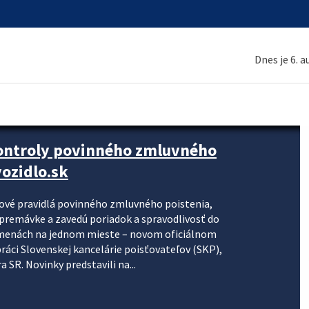
Dnes je 6. 
kontroly povinného zmluvného
ozidlo.sk
nové pravidlá povinného zmluvného poistenia,
j premávke a zavedú poriadok a spravodlivosť do
zmenách na jednom mieste – novom oficiálnom
práci Slovenskej kancelárie poisťovateľov (SKP),
 SR. Novinky predstavili na...