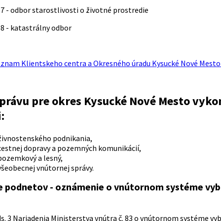
 7 - odbor starostlivosti o životné prostredie
 8 - katastrálny odbor
znam Klientskeho centra a Okresného úradu Kysucké Nové Mesto 
správu pre okres Kysucké Nové Mesto vyk
:
živnostenského podnikania,
cestnej dopravy a pozemných komunikácií,
pozemkový a lesný,
šeobecnej vnútornej správy.
 podnetov - oznámenie o vnútornom systéme vyba
nnosti
ds. 3 Nariadenia Ministerstva vnútra č. 83 o vnútornom systéme vy