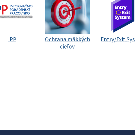
IPP
Ochrana mäkkých
Entry/Exit Sy
cieľov