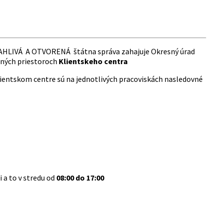
HLIVÁ A OTVORENÁ štátna správa zahajuje Okresný úrad
ených priestoroch
Klientskeho centra
lientskom centre sú na jednotlivých pracoviskách nasledovné
 a to v stredu od
08:00 do 17:00