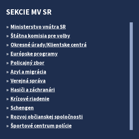
SEKCIE MV SR
Ministerstvo vnútra SR
Štátna komisia pre volby
Okresné úrady/Klientske centrá
Európske programy
Policajný zbor
Azyl a migrácia
Verejná správa
Hasiči a záchranári
Krízové riadenie
Schengen
Rozvoj občianskej spoločnosti
Športové centrum polície