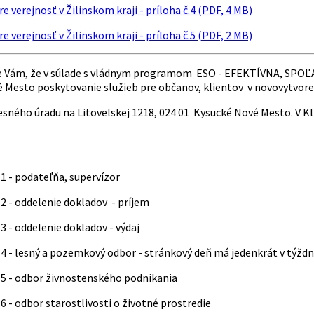
e verejnosť v Žilinskom kraji - príloha č.4 (PDF, 4 MB)
e verejnosť v Žilinskom kraji - príloha č.5 (PDF, 2 MB)
Vám, že v súlade s vládnym programom ESO - EFEKTÍVNA, SPOĽA
 Mesto poskytovanie služieb pre občanov, klientov v novovytvor
esného úradu na Litovelskej 1218, 024 01 Kysucké Nové Mesto. V K
 1 - podateľňa, supervízor
 2 - oddelenie dokladov - príjem
 3 - oddelenie dokladov - výdaj
 4 - lesný a pozemkový odbor - stránkový deň má jedenkrát v týždni
. 5 - odbor živnostenského podnikania
 6 - odbor starostlivosti o životné prostredie