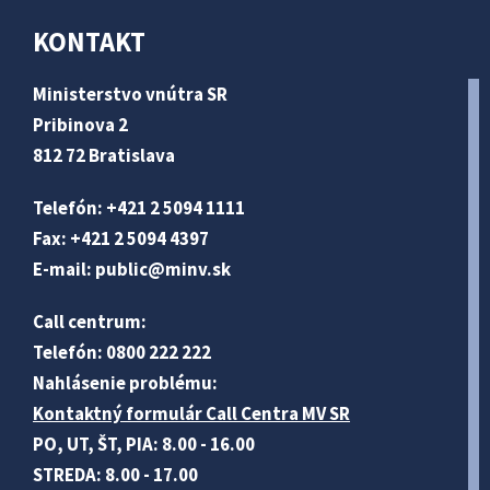
KONTAKT
Ministerstvo vnútra SR
Pribinova 2
812 72 Bratislava
Telefón: +421 2 5094 1111
Fax: +421 2 5094 4397
E-mail:
public@minv
.sk
Call centrum:
Telefón: 0800 222 222
Nahlásenie problému:
Kontaktný formulár Call Centra MV SR
PO, UT, ŠT, PIA: 8.00 - 16.00
STREDA: 8.00 - 17.00