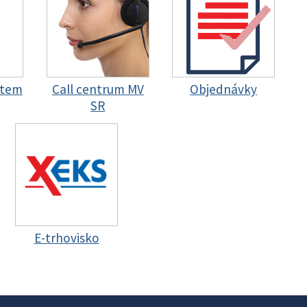
stem
Call centrum MV
Objednávky
SR
E-trhovisko