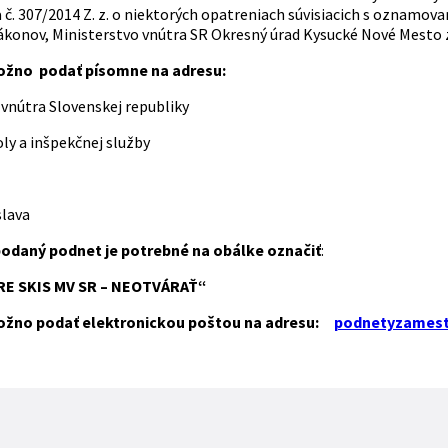
a č. 307/2014 Z. z. o niektorých opatreniach súvisiacich s oznamo
ákonov, Ministerstvo vnútra SR Okresný úrad Kysucké Nové Mesto z
ožno podať písomne na adresu:
 vnútra Slovenskej republiky
ly a inšpekčnej služby
slava
podaný podnet je potrebné na obálke označiť
:
E SKIS MV SR – NEOTVÁRAŤ“
ožno podať elektronickou poštou na adresu:
podnetyzames