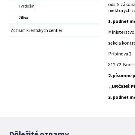
ods. 8 zákon
Tvrdošín
niektorých z
Žilina
1. podnet m
Zoznam klientskych centier
Ministerstvo
sekcia kontro
Pribinova 2
812 72 Brati
2. písomne 
„URČENÉ PR
3. podnet m
Dôležité oznamy