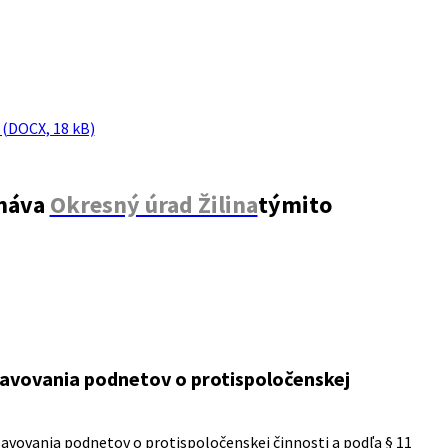
(DOCX, 18 kB)
onáva
Okresný úrad Žilina
týmito
vovania podnetov o protispoločenskej
bavovania podnetov o protispoločenskej činnosti a podľa § 11