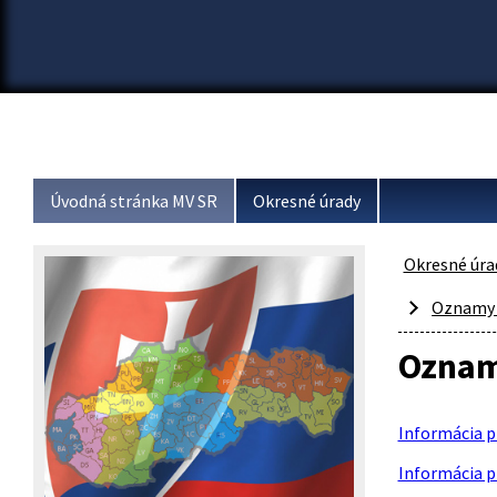
Úvodná stránka MV SR
Okresné úrady
Okresné úra
Oznamy 
Oznam
Informácia pr
Informácia pr