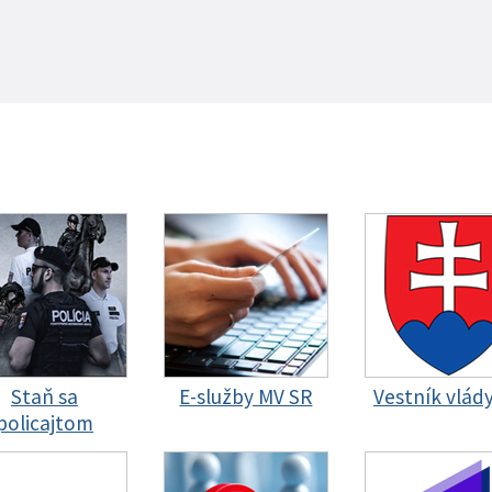
Staň sa
E-služby MV SR
Vestník vlád
policajtom