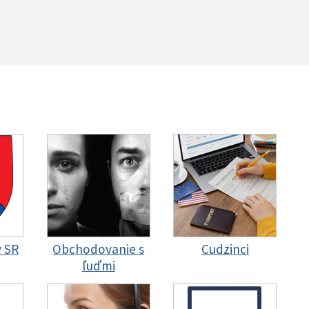
y SR
Obchodovanie s
Cudzinci
ľuďmi