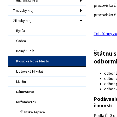
Trenčiansky kraj
pracovisko č.
Trnavský kraj
pracovisko č.
Žilinský kraj
Bytča
Telefónny zo
Čadca
Dolný Kubín
Štátnu 
odbormi
Kysucké Nové Mesto
Liptovský Mikuláš
odbor 
odbor 
Martin
odbor 
odbor v
Námestovo
Podávanie
Ružomberok
či
Turčianske Teplice
Podľa Čl. 3 o