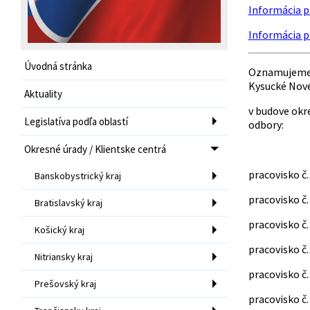
Informácia pr
Informácia pr
Úvodná stránka
Oznamujeme 
Kysucké Nové
Aktuality
v budove okr
Legislatíva podľa oblastí
odbory:
Okresné úrady / Klientske centrá
pracovisko č.
Banskobystrický kraj
pracovisko č.
Bratislavský kraj
pracovisko č.
Košický kraj
pracovisko č.
Nitriansky kraj
pracovisko č
Prešovský kraj
pracovisko č.