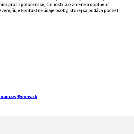
vaním protispoločenskej činnosti a o zmene a doplnení
verejňuje kontaktné údaje osoby, ktorej sa podáva podnet:
tnancov@minv.sk