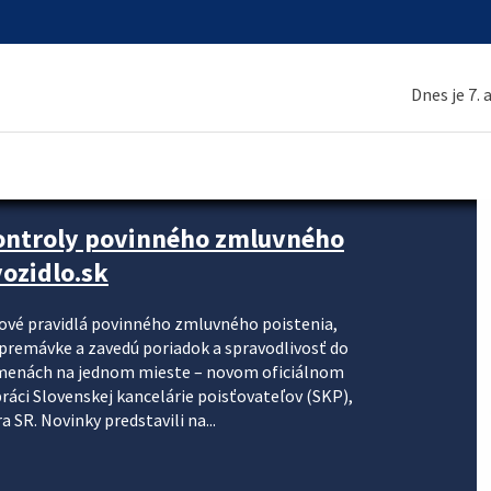
Dnes je 7.
kontroly povinného zmluvného
ozidlo.sk
nové pravidlá povinného zmluvného poistenia,
j premávke a zavedú poriadok a spravodlivosť do
zmenách na jednom mieste – novom oficiálnom
práci Slovenskej kancelárie poisťovateľov (SKP),
 SR. Novinky predstavili na...