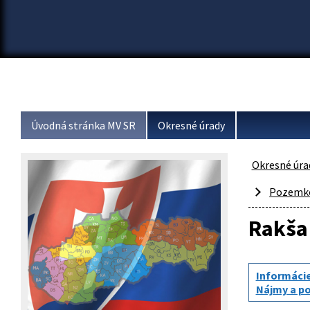
Úvodná stránka MV SR
Okresné úrady
Okresné úra
Pozemko
Rakša
Informáci
Nájmy a p