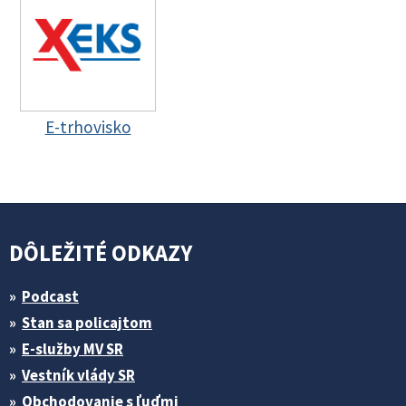
E-trhovisko
DÔLEŽITÉ ODKAZY
Podcast
Stan sa policajtom
E-služby MV SR
Vestník vlády SR
Obchodovanie s ľuďmi