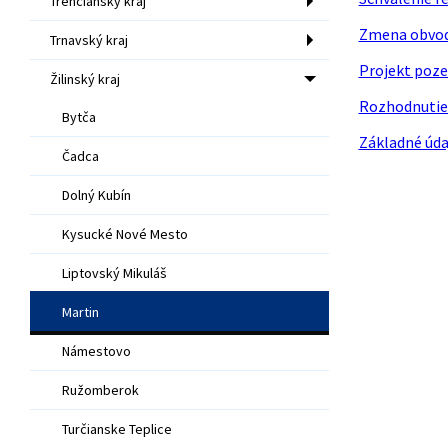
Trenčiansky kraj
Zmena obvod
Trnavský kraj
Projekt poze
Žilinský kraj
Rozhodnutie 
Bytča
Základné úda
Čadca
Dolný Kubín
Kysucké Nové Mesto
Liptovský Mikuláš
Martin
Námestovo
Ružomberok
Turčianske Teplice