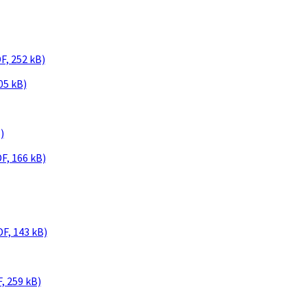
F, 252 kB)
05 kB)
)
F, 166 kB)
F, 143 kB)
, 259 kB)