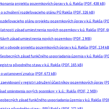
ykonania projektu pozemkových úprav v k. ú. Rakša (PDF, 438 kB)
o schválení rozdeľovacieho plánu PÚ Rakša (PDF, 326 kB)
rozdeľovacieho plánu projektu pozemkových úprav v k.ú. Rakša (PD
atnosti zásad umiestnenia nových pozemkov v k.ú. Rakša (PDF, 6
Návrh zásad umiestnenia nových pozemkov (PDF, 2 MB)
el v obvode projektu pozemkových úprav v k.ú. Rakša (PDF, 134 kB
všeobecných zásad funkčného usporiadania územia v k.ú. Rakša (PD
egistra pôvodného stavu v k.ú. Rakša (PDF, 165 kB)
o ustanovení znalca (PDF, 673 kB)
 zaevidovaní v registri združení účastníkov pozemkových úprav (PD
zásad umiestnenia nových pozemkov v k.ú.: Rakša (PDF, 2 MB)
šeobecných zásad funkčného usporiadania územia v k.ú. Rakša (PDF
egistra pôvodného stavu - PPÚ Rakša (PDF, 271 kB)