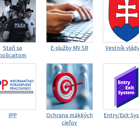
Staň sa
E-služby MV SR
Vestník vlád
policajtom
IPP
Ochrana mäkkých
Entry/Exit Sy
cieľov