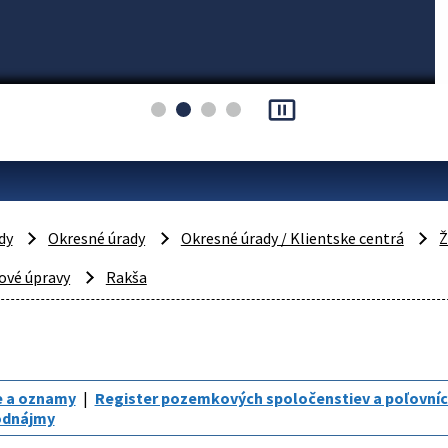
pause_presentation
dy
Okresné úrady
Okresné úrady / Klientske centrá
Ž
vé úpravy
Rakša
e a oznamy
Register pozemkových spoločenstiev a poľovníc
odnájmy