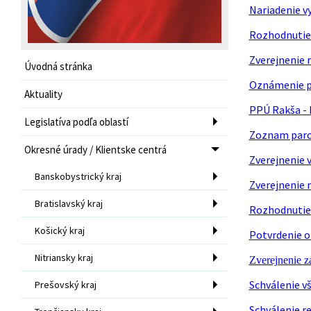
Nariadenie v
Rozhodnutie 
Zverejnenie 
Úvodná stránka
Oznámenie pl
Aktuality
PPÚ Rakša - 
Legislatíva podľa oblastí
Zoznam parci
Okresné úrady / Klientske centrá
Zverejnenie 
Banskobystrický kraj
Zverejnenie r
Bratislavský kraj
Rozhodnutie 
Košický kraj
Potvrdenie o
Nitriansky kraj
Zverejnenie 
Schválenie v
Prešovský kraj
Schválenie r