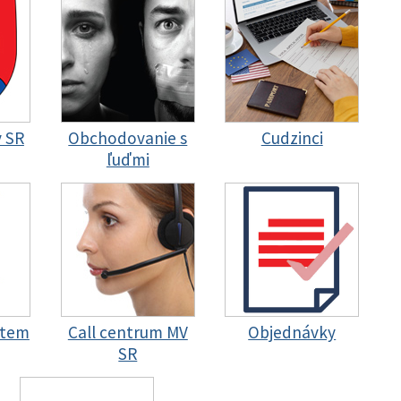
y SR
Obchodovanie s
Cudzinci
ľuďmi
stem
Call centrum MV
Objednávky
SR