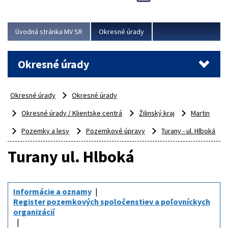
Novinky predstavili na...
Viac
Úvodná stránka MV SR
Okresné úrady
Okresné úrady
Okresné úrady
Okresné úrady
Okresné úrady / Klientske centrá
Žilinský kraj
Martin
Pozemky a lesy
Pozemkové úpravy
Turany - ul. Hlboká
Turany ul. Hlboká
Informácie a oznamy
Register pozemkových spoločenstiev a poľovníckych
organizácií