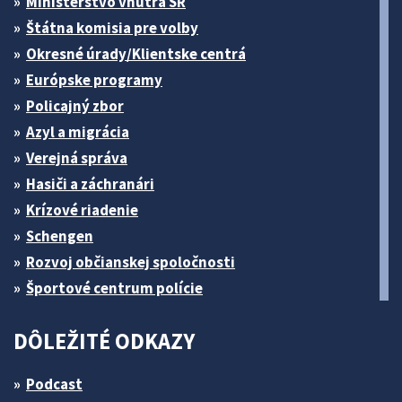
Ministerstvo vnútra SR
Štátna komisia pre volby
Okresné úrady/Klientske centrá
Európske programy
Policajný zbor
Azyl a migrácia
Verejná správa
Hasiči a záchranári
Krízové riadenie
Schengen
Rozvoj občianskej spoločnosti
Športové centrum polície
DÔLEŽITÉ ODKAZY
Podcast