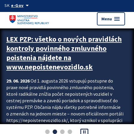
Preskocit na hlavný obsah
arrow_drop_down
SK
e-Gov
menu
Menu
Zastavit automatický posun upútavok
LEX PZP: všetko o nových pravidlách
kontroly povinného zmluvného
poistenia nájdete na
www.nepoistenevozidlo.sk
29. 06. 2026
Od 1. augusta 2026 vstupujú postupne do
praxe nové pravidlá povinného zmluvného poistenia,
ktoré radikálne znížia počet nepoistených vozidiel v
cestnej premávke a zavedú poriadok a spravodlivosť do
systému PZP. Občania nájdu všetky potrebné informácie
o zmenách na jednom mieste – novom oficiálnom portáli
https://nepoistenevozidlo.sk/, ktorý vznikol v spolupráci
Slovenskej kancelárie poisťovateľov (SKP), Slovenskej
pause_presentation
asociácie poisťovní (SLASPO) a Ministerstva vnútra SR.