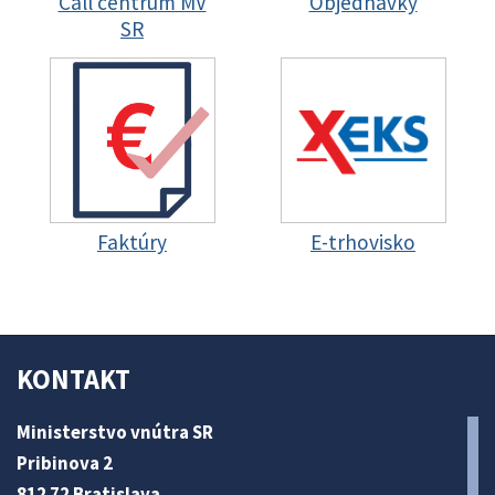
Call centrum MV
Objednávky
SR
Faktúry
E-trhovisko
KONTAKT
Ministerstvo vnútra SR
Pribinova 2
812 72 Bratislava