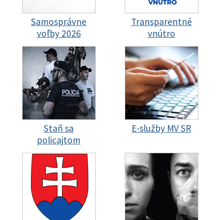
Samosprávne
Transparentné
voľby 2026
vnútro
Staň sa
E-služby MV SR
policajtom