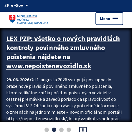
Preskocit na hlavný obsah
arrow_drop_down
SK
e-Gov
menu
Menu
Zastavit automatický posun upútavok
LEX PZP: všetko o nových pravidlách
kontroly povinného zmluvného
poistenia nájdete na
www.nepoistenevozidlo.sk
29. 06. 2026
Od 1. augusta 2026 vstupujú postupne do
praxe nové pravidlá povinného zmluvného poistenia,
ktoré radikálne znížia počet nepoistených vozidiel v
cestnej premávke a zavedú poriadok a spravodlivosť do
systému PZP. Občania nájdu všetky potrebné informácie
o zmenách na jednom mieste – novom oficiálnom portáli
https://nepoistenevozidlo.sk/, ktorý vznikol v spolupráci
Slovenskej kancelárie poisťovateľov (SKP), Slovenskej
pause_presentation
asociácie poisťovní (SLASPO) a Ministerstva vnútra SR.