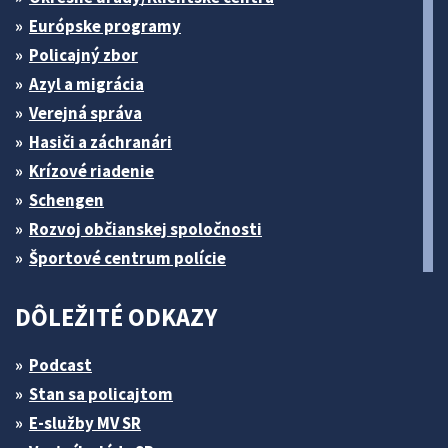
Európske programy
Policajný zbor
Azyl a migrácia
Verejná správa
Hasiči a záchranári
Krízové riadenie
Schengen
Rozvoj občianskej spoločnosti
Športové centrum polície
DÔLEŽITÉ ODKAZY
Podcast
Stan sa policajtom
E-služby MV SR