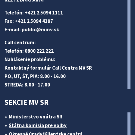
Telefón: +421 2 5094 1111
Fax: +421 2 5094 4397
E-mail:
public@minv
.sk
Call centrum:
Telefón: 0800 222 222
Nahlásenie problému:
Kontaktný formulár Call Centra MV SR
PO, UT, ŠT, PIA: 8.00 - 16.00
STREDA: 8.00 - 17.00
SEKCIE MV SR
Ministerstvo vnútra SR
Štátna komisia pre volby
Okresné úrady/Klientske centrá