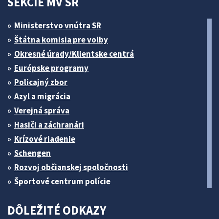
SEKCIE MV SR
Ministerstvo vnútra SR
Štátna komisia pre volby
Okresné úrady/Klientske centrá
Európske programy
Policajný zbor
Azyl a migrácia
Verejná správa
Hasiči a záchranári
Krízové riadenie
Schengen
Rozvoj občianskej spoločnosti
Športové centrum polície
DÔLEŽITÉ ODKAZY