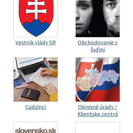
Vestník vlády SR
Obchodovanie s
ľuďmi
Cudzinci
Okresné úrady /
Klientske centrá