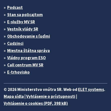
Podcast
Stan sa policajtom
E-služby MV SR
Vestník vlády SR
Obchodovanie s ľuďmi
Cudzinci
Miestna štátna správa
Vládny program ESO
Call centrum MV SR
E-trhovisko
© 2026 Ministerstvo vnútra SR. Web od
ELET systems
.
Mapa sídla
|
Vyhlásenie o prístupnosti
|
Vyhlásenie o cookies (PDF, 398 kB)