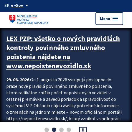
Preskocit na hlavný obsah
arrow_drop_down
SK
e-Gov
menu
Menu
Zastavit automatický posun upútavok
LEX PZP: všetko o nových pravidlách
kontroly povinného zmluvného
poistenia nájdete na
www.nepoistenevozidlo.sk
29. 06. 2026
Od 1. augusta 2026 vstupujú postupne do
praxe nové pravidlá povinného zmluvného poistenia,
ktoré radikálne znížia počet nepoistených vozidiel v
cestnej premávke a zavedú poriadok a spravodlivosť do
systému PZP. Občania nájdu všetky potrebné informácie
o zmenách na jednom mieste – novom oficiálnom portáli
https://nepoistenevozidlo.sk/, ktorý vznikol v spolupráci
Slovenskej kancelárie poisťovateľov (SKP), Slovenskej
pause_presentation
asociácie poisťovní (SLASPO) a Ministerstva vnútra SR.