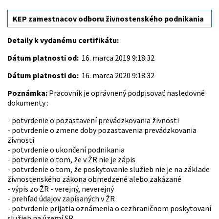
KEP zamestnacov odboru živnostenského podnikania
Detaily k vydanému certifikátu:
Dátum platnosti od:
16. marca 2019 9:18:32
Dátum platnosti do:
16. marca 2020 9:18:32
Poznámka:
Pracovník je oprávnený podpisovať nasledovné
dokumenty :
- potvrdenie o pozastavení prevádzkovania živnosti
- potvrdenie o zmene doby pozastavenia prevádzkovania
živnosti
- potvrdenie o ukončení podnikania
- potvrdenie o tom, že v ŽR nie je zápis
- potvrdenie o tom, že poskytovanie služieb nie je na základe
živnostenského zákona obmedzené alebo zakázané
- výpis zo ŽR - verejný, neverejný
- prehľad údajov zapísaných v ŽR
- potvrdenie prijatia oznámenia o cezhraničnom poskytovaní
služieb na území SR