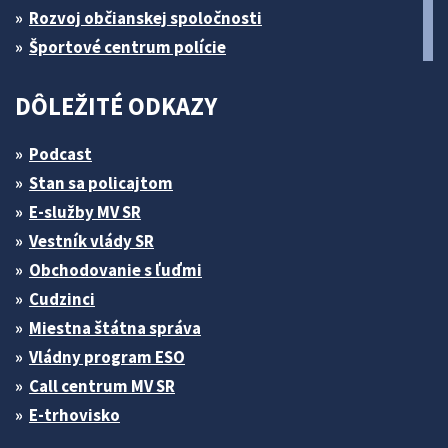
Rozvoj občianskej spoločnosti
Športové centrum polície
DÔLEŽITÉ ODKAZY
Podcast
Stan sa policajtom
E-služby MV SR
Vestník vlády SR
Obchodovanie s ľuďmi
Cudzinci
Miestna štátna správa
Vládny program ESO
Call centrum MV SR
E-trhovisko