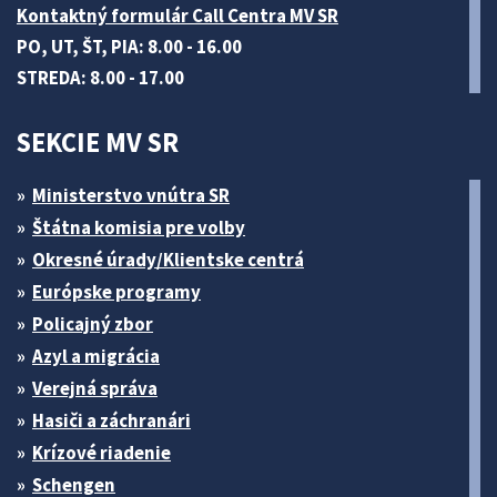
Kontaktný formulár Call Centra MV SR
PO, UT, ŠT, PIA: 8.00 - 16.00
STREDA: 8.00 - 17.00
SEKCIE MV SR
Ministerstvo vnútra SR
Štátna komisia pre volby
Okresné úrady/Klientske centrá
Európske programy
Policajný zbor
Azyl a migrácia
Verejná správa
Hasiči a záchranári
Krízové riadenie
Schengen