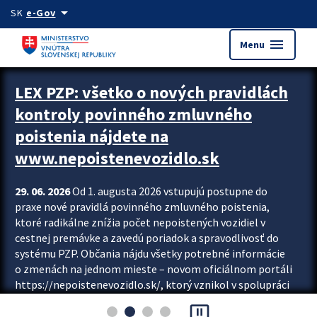
Preskocit na hlavný obsah
arrow_drop_down
SK
e-Gov
menu
Menu
Zastavit automatický posun upútavok
LEX PZP: všetko o nových pravidlách
kontroly povinného zmluvného
poistenia nájdete na
www.nepoistenevozidlo.sk
29. 06. 2026
Od 1. augusta 2026 vstupujú postupne do
praxe nové pravidlá povinného zmluvného poistenia,
ktoré radikálne znížia počet nepoistených vozidiel v
cestnej premávke a zavedú poriadok a spravodlivosť do
systému PZP. Občania nájdu všetky potrebné informácie
o zmenách na jednom mieste – novom oficiálnom portáli
https://nepoistenevozidlo.sk/, ktorý vznikol v spolupráci
Slovenskej kancelárie poisťovateľov (SKP), Slovenskej
pause_presentation
asociácie poisťovní (SLASPO) a Ministerstva vnútra SR.