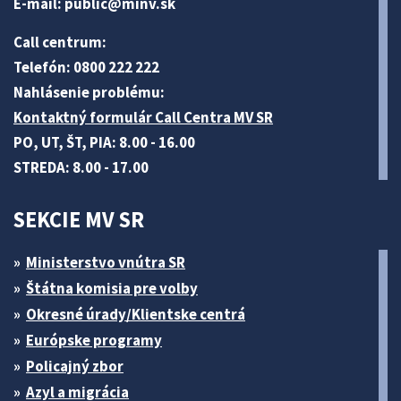
E-mail:
public@minv
.sk
Call centrum:
Telefón: 0800 222 222
Nahlásenie problému:
Kontaktný formulár Call Centra MV SR
PO, UT, ŠT, PIA: 8.00 - 16.00
STREDA: 8.00 - 17.00
SEKCIE MV SR
Ministerstvo vnútra SR
Štátna komisia pre volby
Okresné úrady/Klientske centrá
Európske programy
Policajný zbor
Azyl a migrácia