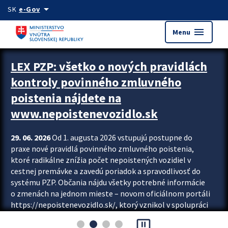
Preskocit na hlavný obsah
arrow_drop_down
SK
e-Gov
menu
Menu
Zastavit automatický posun upútavok
LEX PZP: všetko o nových pravidlách
kontroly povinného zmluvného
poistenia nájdete na
www.nepoistenevozidlo.sk
29. 06. 2026
Od 1. augusta 2026 vstupujú postupne do
praxe nové pravidlá povinného zmluvného poistenia,
ktoré radikálne znížia počet nepoistených vozidiel v
cestnej premávke a zavedú poriadok a spravodlivosť do
systému PZP. Občania nájdu všetky potrebné informácie
o zmenách na jednom mieste – novom oficiálnom portáli
https://nepoistenevozidlo.sk/, ktorý vznikol v spolupráci
Slovenskej kancelárie poisťovateľov (SKP), Slovenskej
pause_presentation
asociácie poisťovní (SLASPO) a Ministerstva vnútra SR.