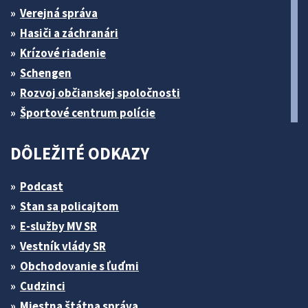
Verejná správa
Hasiči a záchranári
Krízové riadenie
Schengen
Rozvoj občianskej spoločnosti
Športové centrum polície
DÔLEŽITÉ ODKAZY
Podcast
Stan sa policajtom
E-služby MV SR
Vestník vlády SR
Obchodovanie s ľuďmi
Cudzinci
Miestna štátna správa