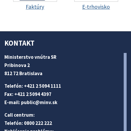
Faktúry
E-trhovisko
KONTAKT
Ministerstvo vnútra SR
Pribinova 2
812 72 Bratislava
Telefón: +421 2 5094 1111
Fax: +421 2 5094 4397
E-mail:
public@minv
.sk
Call centrum:
Telefón: 0800 222 222