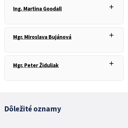
add
,
Ing. Martina Goodall
add
,
Mgr. Miroslava Bujánová
add
,
Mgr. Peter Židuliak
Dôležité oznamy