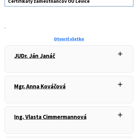
Certifikáty zamestnancov OÚ Levice
Otvoriť všetko
add
,
JUDr. Ján Janáč
add
,
Mgr. Anna Kováčová
add
,
Ing. Vlasta Cimmermannová