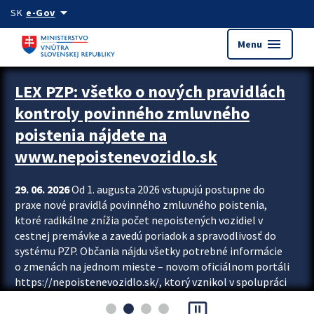
Preskocit na hlavný obsah
arrow_drop_down
SK
e-Gov
menu
Menu
Zastavit automatický posun upútavok
LEX PZP: všetko o nových pravidlách
kontroly povinného zmluvného
poistenia nájdete na
www.nepoistenevozidlo.sk
29. 06. 2026
Od 1. augusta 2026 vstupujú postupne do
praxe nové pravidlá povinného zmluvného poistenia,
ktoré radikálne znížia počet nepoistených vozidiel v
cestnej premávke a zavedú poriadok a spravodlivosť do
systému PZP. Občania nájdu všetky potrebné informácie
o zmenách na jednom mieste – novom oficiálnom portáli
https://nepoistenevozidlo.sk/, ktorý vznikol v spolupráci
Slovenskej kancelárie poisťovateľov (SKP), Slovenskej
pause_presentation
asociácie poisťovní (SLASPO) a Ministerstva vnútra SR.