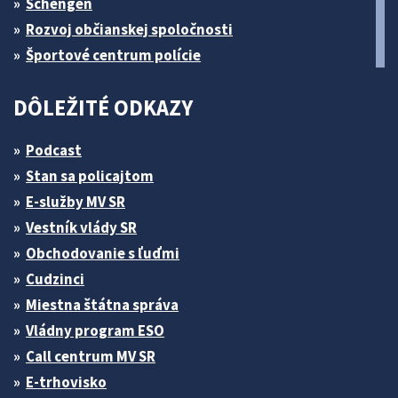
Schengen
Rozvoj občianskej spoločnosti
Športové centrum polície
DÔLEŽITÉ ODKAZY
Podcast
Stan sa policajtom
E-služby MV SR
Vestník vlády SR
Obchodovanie s ľuďmi
Cudzinci
Miestna štátna správa
Vládny program ESO
Call centrum MV SR
E-trhovisko