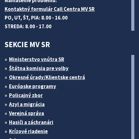
Nahlásenie problému:
Kontaktný formulár Call Centra MV SR
PO, UT, ŠT, PIA: 8.00 - 16.00
STREDA: 8.00 - 17.00
SEKCIE MV SR
Ministerstvo vnútra SR
Štátna komisia pre volby
Okresné úrady/Klientske centrá
Európske programy
Policajný zbor
Azyl a migrácia
Verejná správa
Hasiči a záchranári
Krízové riadenie