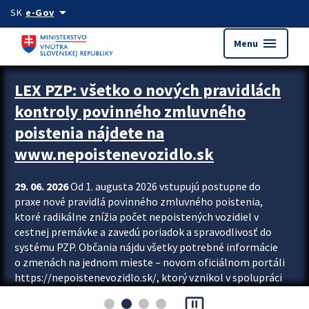
Preskocit na hlavný obsah
arrow_drop_down
SK
e-Gov
menu
Menu
Zastavit automatický posun upútavok
LEX PZP: všetko o nových pravidlách
kontroly povinného zmluvného
poistenia nájdete na
www.nepoistenevozidlo.sk
29. 06. 2026
Od 1. augusta 2026 vstupujú postupne do
praxe nové pravidlá povinného zmluvného poistenia,
ktoré radikálne znížia počet nepoistených vozidiel v
cestnej premávke a zavedú poriadok a spravodlivosť do
systému PZP. Občania nájdu všetky potrebné informácie
o zmenách na jednom mieste – novom oficiálnom portáli
https://nepoistenevozidlo.sk/, ktorý vznikol v spolupráci
Slovenskej kancelárie poisťovateľov (SKP), Slovenskej
pause_presentation
asociácie poisťovní (SLASPO) a Ministerstva vnútra SR.