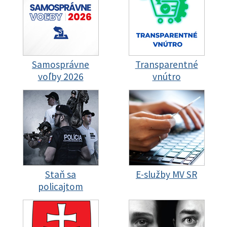
Samosprávne
Transparentné
voľby 2026
vnútro
Staň sa
E-služby MV SR
policajtom