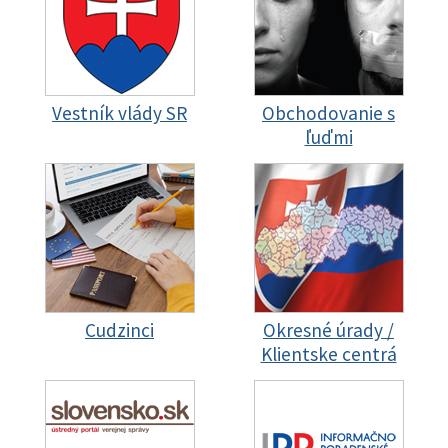
Vestník vlády SR
Obchodovanie s
ľuďmi
Cudzinci
Okresné úrady /
Klientske centrá