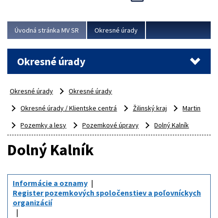
Novinky predstavili na...
Viac
Úvodná stránka MV SR
Okresné úrady
Okresné úrady
Okresné úrady
Okresné úrady
Okresné úrady / Klientske centrá
Žilinský kraj
Martin
Pozemky a lesy
Pozemkové úpravy
Dolný Kalník
Dolný Kalník
Informácie a oznamy
Register pozemkových spoločenstiev a poľovníckych
organizácií