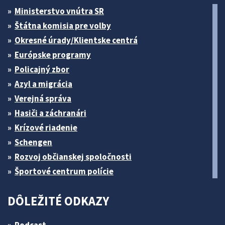
Ministerstvo vnútra SR
Štátna komisia pre volby
Okresné úrady/Klientske centrá
Európske programy
Policajný zbor
Azyl a migrácia
Verejná správa
Hasiči a záchranári
Krízové riadenie
Schengen
Rozvoj občianskej spoločnosti
Športové centrum polície
DÔLEŽITÉ ODKAZY