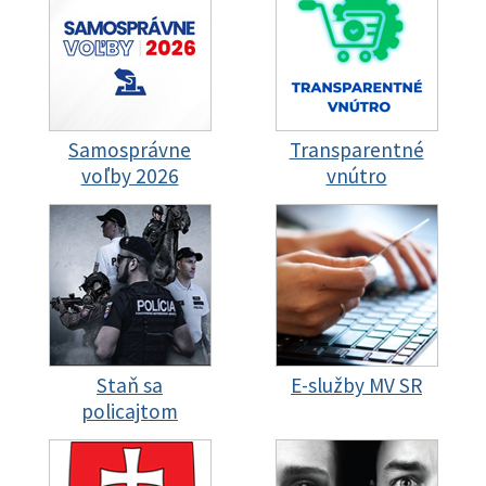
Samosprávne
Transparentné
voľby 2026
vnútro
Staň sa
E-služby MV SR
policajtom