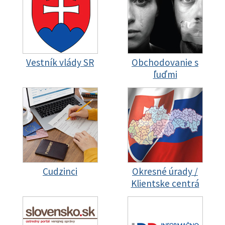
Vestník vlády SR
Obchodovanie s
ľuďmi
Cudzinci
Okresné úrady /
Klientske centrá