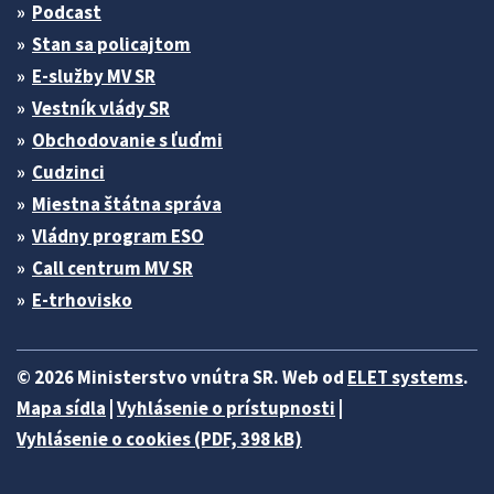
Podcast
Stan sa policajtom
E-služby MV SR
Vestník vlády SR
Obchodovanie s ľuďmi
Cudzinci
Miestna štátna správa
Vládny program ESO
Call centrum MV SR
E-trhovisko
© 2026 Ministerstvo vnútra SR. Web od
ELET systems
.
Mapa sídla
|
Vyhlásenie o prístupnosti
|
Vyhlásenie o cookies (PDF, 398 kB)