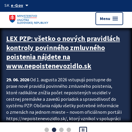
Preskocit na hlavný obsah
arrow_drop_down
SK
e-Gov
menu
Menu
Zastavit automatický posun upútavok
LEX PZP: všetko o nových pravidlách
kontroly povinného zmluvného
poistenia nájdete na
www.nepoistenevozidlo.sk
29. 06. 2026
Od 1. augusta 2026 vstupujú postupne do
praxe nové pravidlá povinného zmluvného poistenia,
ktoré radikálne znížia počet nepoistených vozidiel v
cestnej premávke a zavedú poriadok a spravodlivosť do
systému PZP. Občania nájdu všetky potrebné informácie
o zmenách na jednom mieste – novom oficiálnom portáli
https://nepoistenevozidlo.sk/, ktorý vznikol v spolupráci
Slovenskej kancelárie poisťovateľov (SKP), Slovenskej
pause_presentation
asociácie poisťovní (SLASPO) a Ministerstva vnútra SR.