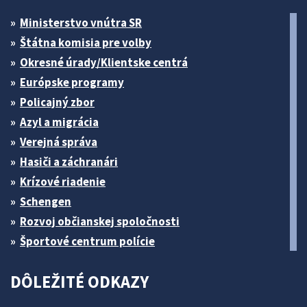
Ministerstvo vnútra SR
Štátna komisia pre volby
Okresné úrady/Klientske centrá
Európske programy
Policajný zbor
Azyl a migrácia
Verejná správa
Hasiči a záchranári
Krízové riadenie
Schengen
Rozvoj občianskej spoločnosti
Športové centrum polície
DÔLEŽITÉ ODKAZY