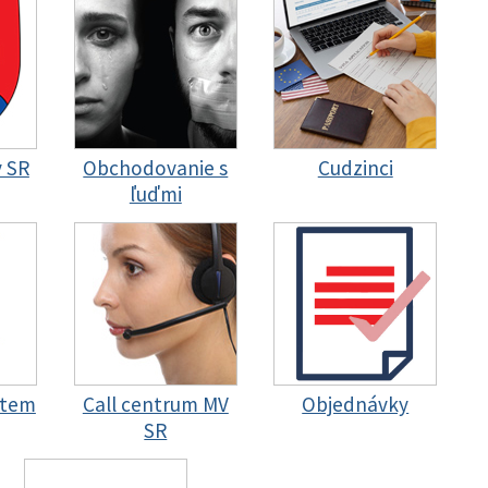
y SR
Obchodovanie s
Cudzinci
ľuďmi
stem
Call centrum MV
Objednávky
SR