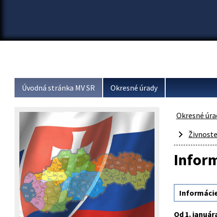
Úvodná stránka MV SR
Okresné úrady
Okresné úra
Živnost
Infor
Informáci
Od 1. januá