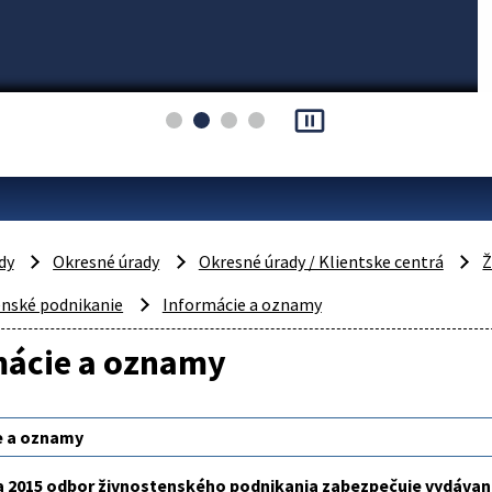
pause_presentation
dy
Okresné úrady
Okresné úrady / Klientske centrá
Ž
enské podnikanie
Informácie a oznamy
mácie a oznamy
e a oznamy
ra 2015 odbor živnostenského podnikania zabezpečuje vydáva