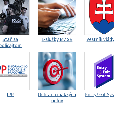
Staň sa
E-služby MV SR
Vestník vlád
policajtom
IPP
Ochrana mäkkých
Entry/Exit Sy
cieľov