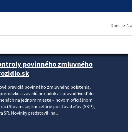
Dnes je 7.
kontroly povinného zmluvného
ozidlo.sk
nové pravidlá povinného zmluvného poistenia,
j premávke a zavedú poriadok a spravodlivosť do
zmenách na jednom mieste – novom oficiálnom
práci Slovenskej kancelárie poisťovateľov (SKP),
 SR. Novinky predstavili na...