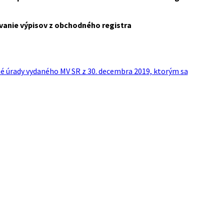
vanie výpisov z obchodného registra
é úrady vydaného MV SR z 30. decembra 2019, ktorým sa