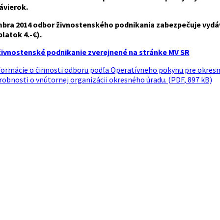
ávierok.
mbra 2014 odbor živnostenského podnikania zabezpečuje vydá
latok 4.-€).
 živnostenské podnikanie zverejnené na stránke MV SR
ormácie o činnosti odboru podľa Operatívneho pokynu pre okresn
robnosti o vnútornej organizácii okresného úradu. (PDF, 897 kB)