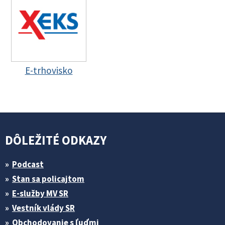
E-trhovisko
DÔLEŽITÉ ODKAZY
Podcast
Stan sa policajtom
E-služby MV SR
Vestník vlády SR
Obchodovanie s ľuďmi