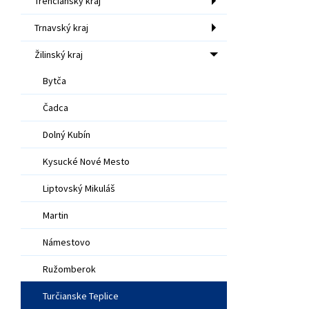
Trenčiansky kraj
Trnavský kraj
Žilinský kraj
Bytča
Čadca
Dolný Kubín
Kysucké Nové Mesto
Liptovský Mikuláš
Martin
Námestovo
Ružomberok
Turčianske Teplice