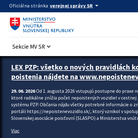
Preskocit na hlavný obsah
arrow_drop_down
verejnej správy SR
Oficiálna stránka
Sekcie MV SR
keyboard_arrow_down
Zastavit automatický posun upútavok
LEX PZP: všetko o nových pravidlách 
poistenia nájdete na www.nepoistenev
29. 06. 2026
Od 1. augusta 2026 vstupujú postupne do praxe 
ktoré radikálne znížia počet nepoistených vozidiel v cestne
systému PZP. Občania nájdu všetky potrebné informácie o 
portáli https://nepoistenevozidlo.sk/, ktorý vznikol v spolu
Slovenskej asociácie poisťovní (SLASPO) a Ministerstva vnútra
Viac