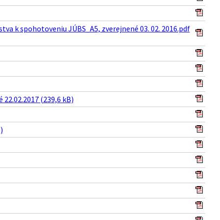
va k spohotoveniu JÚBS_A5, zverejnené 03. 02. 2016.pdf
é 22.02.2017 (239,6 kB)
)