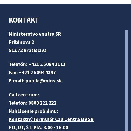
KONTAKT
Ministerstvo vnútra SR
Pribinova 2
812 72 Bratislava
Telefón: +421 2 5094 1111
Fax: +421 2 5094 4397
E-mail:
public@minv
.sk
Call centrum:
Telefón: 0800 222 222
Nahlásenie problému:
Kontaktný formulár Call Centra MV SR
PO, UT, ŠT, PIA: 8.00 - 16.00