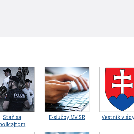
Staň sa
E-služby MV SR
Vestník vlád
policajtom