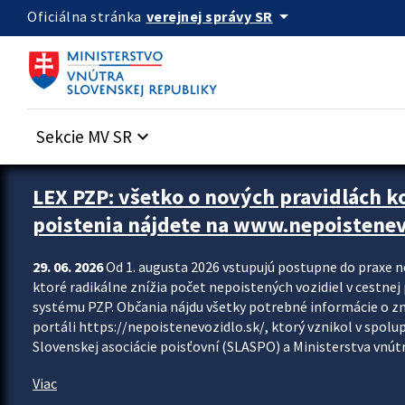
Preskocit na hlavný obsah
arrow_drop_down
verejnej správy SR
Oficiálna stránka
Sekcie MV SR
keyboard_arrow_down
Zastavit automatický posun upútavok
LEX PZP: všetko o nových pravidlách 
poistenia nájdete na www.nepoistenev
29. 06. 2026
Od 1. augusta 2026 vstupujú postupne do praxe 
ktoré radikálne znížia počet nepoistených vozidiel v cestne
systému PZP. Občania nájdu všetky potrebné informácie o 
portáli https://nepoistenevozidlo.sk/, ktorý vznikol v spolu
Slovenskej asociácie poisťovní (SLASPO) a Ministerstva vnútra
Viac