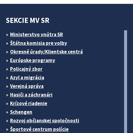
SEKCIE MV SR
Ministerstvo vnútra SR
Štátna komisia pre volby
Okresné úrady/Klientske centrá
Európske programy
Policajný zbor
Azyl a migrácia
Verejná správa
Hasiči a záchranári
Krízové riadenie
Schengen
Rozvoj občianskej spoločnosti
Športové centrum polície