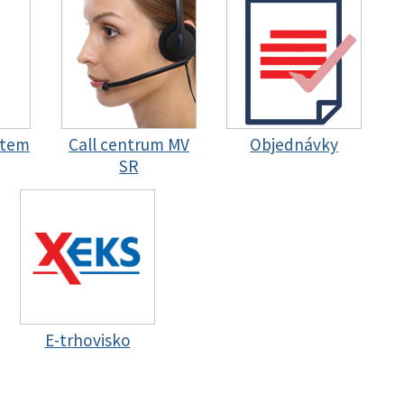
stem
Call centrum MV
Objednávky
SR
E-trhovisko