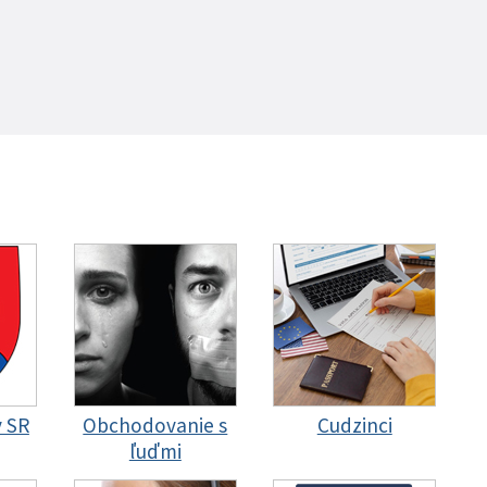
y SR
Obchodovanie s
Cudzinci
ľuďmi