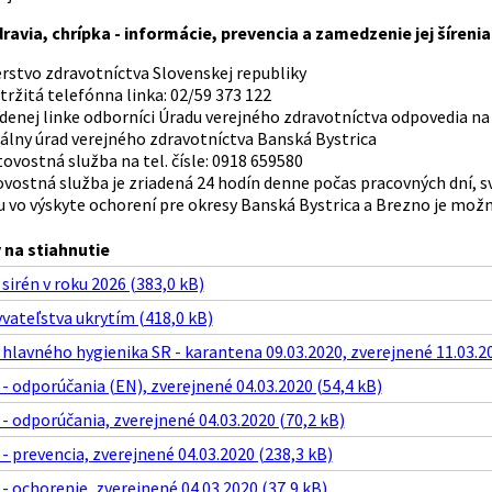
ravia, chrípka - informácie, prevencia a zamedzenie jej šírenia
rstvo zdravotníctva Slovenskej republiky
tržitá telefónna linka: 02/59 373 122
enej linke odborníci Úradu verejného zdravotníctva odpovedia na 
álny úrad verejného zdravotníctva Banská Bystrica
ovostná služba na tel. čísle: 0918 659580
ostná služba je zriadená 24 hodín denne počas pracovných dní, sv
u vo výskyte ochorení pre okresy Banská Bystrica a Brezno je možn
na stiahnutie
sirén v roku 2026 (383,0 kB)
vateľstva ukrytím (418,0 kB)
lavného hygienika SR - karantena 09.03.2020, zverejnené 11.03.20
- odporúčania (EN), zverejnené 04.03.2020 (54,4 kB)
- odporúčania, zverejnené 04.03.2020 (70,2 kB)
- prevencia, zverejnené 04.03.2020 (238,3 kB)
- ochorenie, zverejnené 04.03.2020 (37,9 kB)