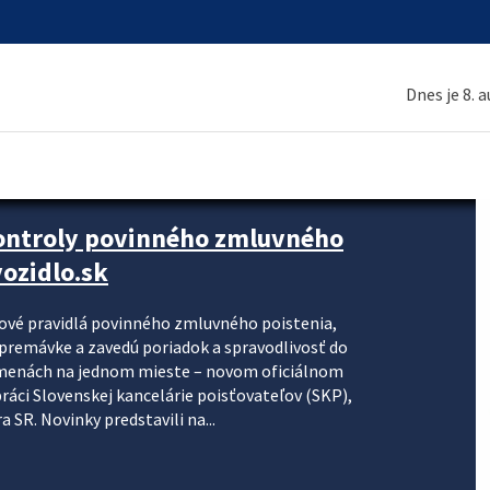
Dnes je 8. 
kontroly povinného zmluvného
ozidlo.sk
nové pravidlá povinného zmluvného poistenia,
j premávke a zavedú poriadok a spravodlivosť do
zmenách na jednom mieste – novom oficiálnom
práci Slovenskej kancelárie poisťovateľov (SKP),
 SR. Novinky predstavili na...