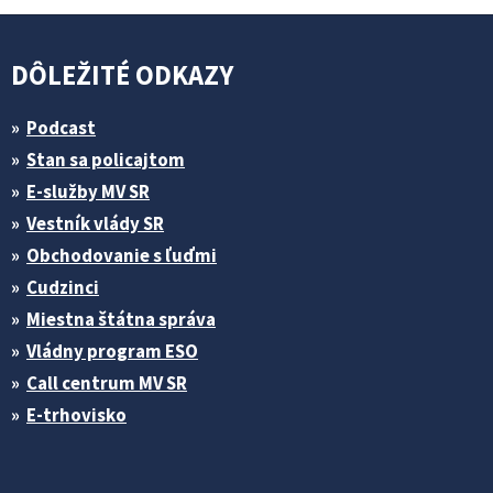
DÔLEŽITÉ ODKAZY
Podcast
Stan sa policajtom
E-služby MV SR
Vestník vlády SR
Obchodovanie s ľuďmi
Cudzinci
Miestna štátna správa
Vládny program ESO
Call centrum MV SR
E-trhovisko