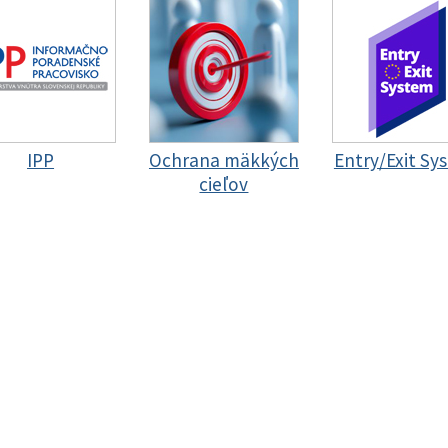
IPP
Ochrana mäkkých
Entry/Exit Sy
cieľov