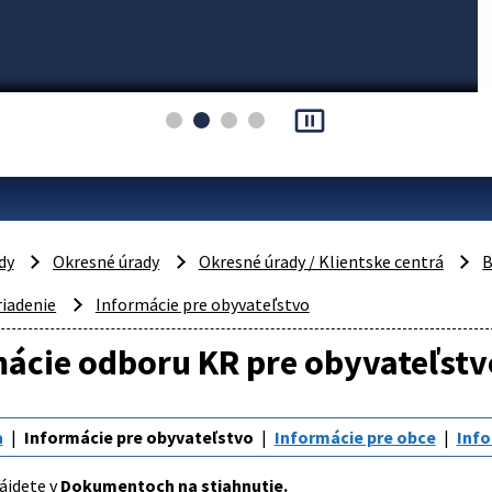
pause_presentation
dy
Okresné úrady
Okresné úrady / Klientske centrá
B
riadenie
Informácie pre obyvateľstvo
ácie odboru KR pre obyvateľstv
a
Informácie pre obyvateľstvo
Informácie pre obce
Info
ájdete v
Dokumentoch na stiahnutie.