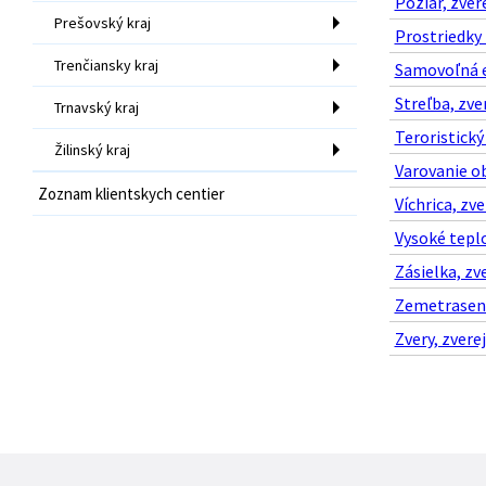
Požiar, zver
Prešovský kraj
Prostriedky 
Trenčiansky kraj
Samovoľná ev
Streľba, zve
Trnavský kraj
Teroristický
Žilinský kraj
Varovanie ob
Zoznam klientskych centier
Víchrica, zv
Vysoké teplo
Zásielka, zv
Zemetrasenie
Zvery, zvere