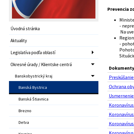
Prevencia zd
Ministe
- nepre
Úvodná stránka
Na uved
Region
Aktuality
- pohot
Pohotov
Legislatíva podľa oblastí
Situáci
Okresné úrady / Klientske centrá
Dokumenty 
Banskobystrický kraj
Preskúšanie 
Ochrana oby
Banská Bystrica
Usmernenie h
Banská Štiavnica
Koronavírus 
Brezno
Koronavírus 
Detva
Koronavírus 
Koronavírus 
Krupina