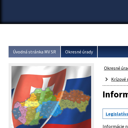
Úvodná stránka MV SR
Okresné úrady
Okresné úra
Krízové 
Inform
Legislatív
Informácie n