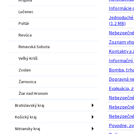
Informácie o
Lučenec
Jednoduché 
(1,2 MB)
Poltár
Nebezpečné l
Revúca
Zoznam vhod
Rimavská Sobota
Kontakty a a
Veľký Krtíš
Informačný t
Bomba, trhav
Zvolen
Dopravná ne
Žarnovica
Evakuácia, z
Žiar nad Hronom
Nebezpečné b
Bratislavský kraj
Nebezpečné 
Nebezpečné r
Košický kraj
Povodne, zve
Nitriansky kraj