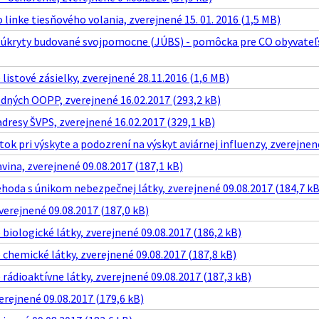
 linke tiesňového volania, zverejnené 15. 01. 2016 (1,5 MB)
úkryty budované svojpomocne (JÚBS) - pomôcka pre CO obyvateľst
istové zásielky, zverejnené 28.11.2016 (1,6 MB)
ných OOPP, zverejnené 16.02.2017 (293,2 kB)
dresy ŠVPS, zverejnené 16.02.2017 (329,1 kB)
ok pri výskyte a podozrení na výskyt aviárnej influenzy, zverejnen
ina, zverejnené 09.08.2017 (187,1 kB)
hoda s únikom nebezpečnej látky, zverejnené 09.08.2017 (184,7 kB
verejnené 09.08.2017 (187,0 kB)
iologické látky, zverejnené 09.08.2017 (186,2 kB)
chemické látky, zverejnené 09.08.2017 (187,8 kB)
ádioaktívne látky, zverejnené 09.08.2017 (187,3 kB)
rejnené 09.08.2017 (179,6 kB)