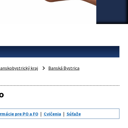
anskobystrický kraj
Banská Bystrica
o
rmácie pre PO a FO
Cvičenia
Súťaže