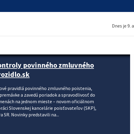
Dnes je 9. 
kontroly povinného zmluvného
ozidlo.sk
nové pravidlá povinného zmluvného poistenia,
j premávke a zavedú poriadok a spravodlivosť do
zmenách na jednom mieste – novom oficiálnom
práci Slovenskej kancelárie poisťovateľov (SKP),
 SR. Novinky predstavili na...