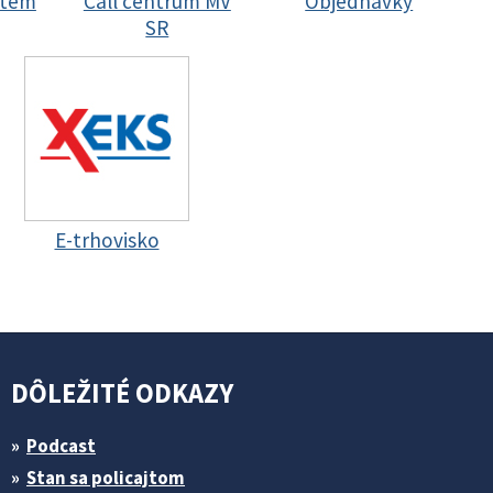
stem
Call centrum MV
Objednávky
SR
E-trhovisko
DÔLEŽITÉ ODKAZY
Podcast
Stan sa policajtom