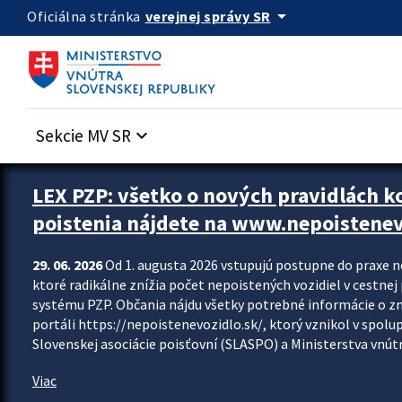
Preskocit na hlavný obsah
arrow_drop_down
verejnej správy SR
Oficiálna stránka
Sekcie MV SR
keyboard_arrow_down
Zastavit automatický posun upútavok
LEX PZP: všetko o nových pravidlách 
poistenia nájdete na www.nepoistenev
29. 06. 2026
Od 1. augusta 2026 vstupujú postupne do praxe 
ktoré radikálne znížia počet nepoistených vozidiel v cestne
systému PZP. Občania nájdu všetky potrebné informácie o 
portáli https://nepoistenevozidlo.sk/, ktorý vznikol v spolu
Slovenskej asociácie poisťovní (SLASPO) a Ministerstva vnútra
Viac