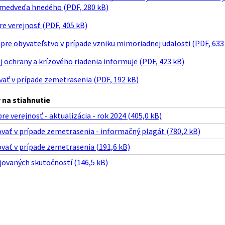
t medveďa hnedého (PDF, 280 kB)
re verejnosť (PDF, 405 kB)
pre obyvateľstvo v prípade vzniku mimoriadnej udalosti (PDF, 633
j ochrany a krízového riadenia informuje (PDF, 423 kB)
ať v prípade zemetrasenia (PDF, 192 kB)
na stiahnutie
re verejnosť - aktualizácia - rok 2024 (405,0 kB)
vať v prípade zemetrasenia - informačný plagát (780,2 kB)
vať v prípade zemetrasenia (191,6 kB)
ovaných skutočností (146,5 kB)