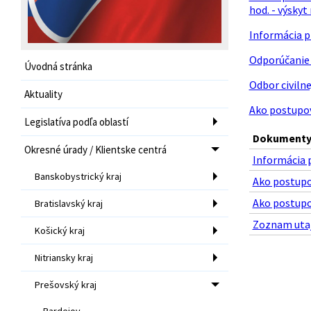
hod. - výsky
Informácia p
Odporúčanie 
Úvodná stránka
Odbor civilne
Aktuality
Ako postupov
Legislatíva podľa oblastí
Dokumenty 
Okresné úrady / Klientske centrá
Informácia p
Banskobystrický kraj
Ako postupo
Ako postupo
Bratislavský kraj
Zoznam utaj
Košický kraj
Nitriansky kraj
Prešovský kraj
Bardejov