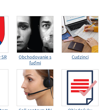
y SR
Obchodovanie s
Cudzinci
ľuďmi