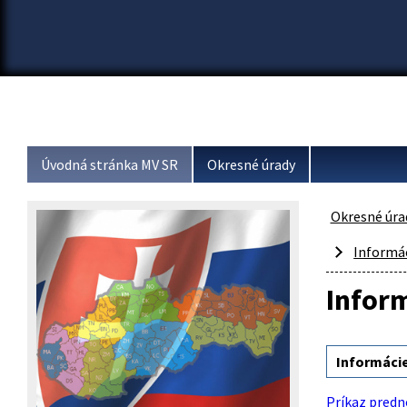
Úvodná stránka MV SR
Okresné úrady
Okresné úra
Informác
Inform
Informácie
Príkaz predn