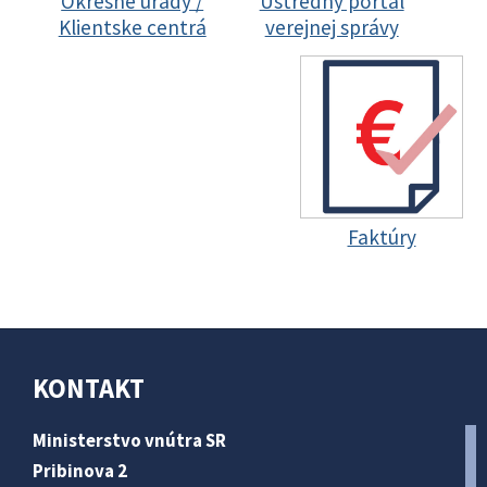
Okresné úrady /
Ústredný portál
Klientske centrá
verejnej správy
Faktúry
KONTAKT
Ministerstvo vnútra SR
Pribinova 2