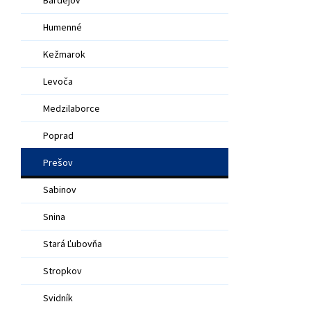
Humenné
Kežmarok
Levoča
Medzilaborce
Poprad
Prešov
Sabinov
Snina
Stará Ľubovňa
Stropkov
Svidník