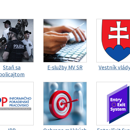
Staň sa
E-služby MV SR
Vestník vlád
policajtom