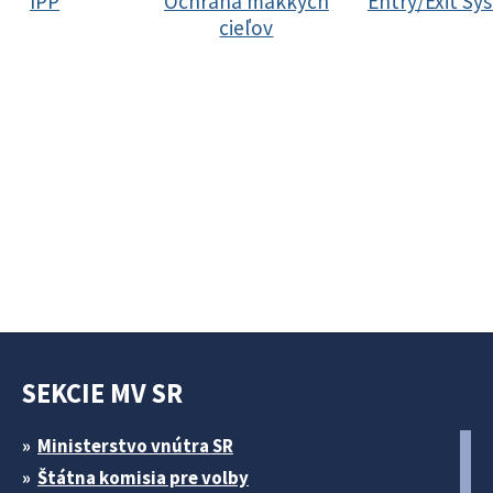
IPP
Ochrana mäkkých
Entry/Exit Sy
cieľov
SEKCIE MV SR
Ministerstvo vnútra SR
Štátna komisia pre volby