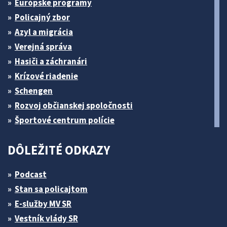
Európske programy
Policajný zbor
Azyl a migrácia
Verejná správa
Hasiči a záchranári
Krízové riadenie
Schengen
Rozvoj občianskej spoločnosti
Športové centrum polície
DÔLEŽITÉ ODKAZY
Podcast
Stan sa policajtom
E-služby MV SR
Vestník vlády SR