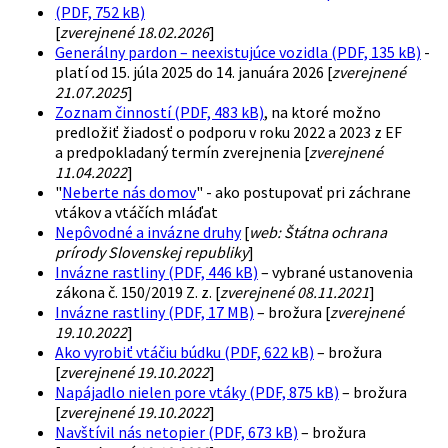
(PDF, 752 kB)
[
zverejnené 18.02.2026
]
Generálny pardon – neexistujúce vozidla (PDF, 135 kB)
-
platí od 15. júla 2025 do 14. januára 2026 [
zverejnené
21.07.2025
]
Zoznam činností (PDF, 483 kB)
, na ktoré možno
predložiť žiadosť o podporu v roku 2022 a 2023 z EF
a predpokladaný termín zverejnenia [
zverejnené
11.04.2022
]
"
Neberte nás domov
" - ako postupovať pri záchrane
vtákov a vtáčích mláďat
Nepôvodné a invázne druhy
[
web: Štátna ochrana
prírody Slovenskej republiky
]
Invázne rastliny (PDF, 446 kB)
– vybrané ustanovenia
zákona č. 150/2019 Z. z. [
zverejnené 08.11.2021
]
Invázne rastliny (PDF, 17 MB)
– brožura [
zverejnené
19.10.2022
]
Ako vyrobiť vtáčiu búdku (PDF, 622 kB)
– brožura
[
zverejnené 19.10.2022
]
Napájadlo nielen pore vtáky (PDF, 875 kB)
– brožura
[
zverejnené 19.10.2022
]
Navštívil nás netopier (PDF, 673 kB)
– brožura