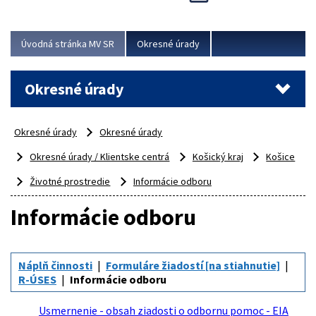
Novinky predstavili na...
Viac
Úvodná stránka MV SR
Okresné úrady
Okresné úrady
Okresné úrady
Okresné úrady
Okresné úrady / Klientske centrá
Košický kraj
Košice
Životné prostredie
Informácie odboru
Informácie odboru
Náplň činnosti
Formuláre žiadostí [na stiahnutie]
R-ÚSES
Informácie odboru
Usmernenie - obsah ziadosti o odbornu pomoc - EIA