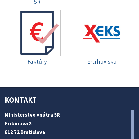
SR
Faktúry
E-trhovisko
KONTAKT
Ministerstvo vnútra SR
Pribinova 2
812 72 Bratislava