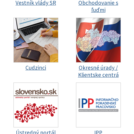
Vestník vlády SR
Obchodovanie s
ľuďmi
Cudzinci
Okresné úrady /
Klientske centrá
Ústredný portál
IPP