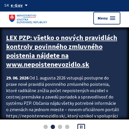
Preskocit na hlavný obsah
arrow_drop_down
SK
e-Gov
menu
Menu
Zastavit automatický posun upútavok
LEX PZP: všetko o nových pravidlách
kontroly povinného zmluvného
poistenia nájdete na
www.nepoistenevozidlo.sk
29. 06. 2026
Od 1. augusta 2026 vstupujú postupne do
praxe nové pravidlá povinného zmluvného poistenia,
ktoré radikálne znížia počet nepoistených vozidiel v
cestnej premávke a zavedú poriadok a spravodlivosť do
systému PZP. Občania nájdu všetky potrebné informácie
o zmenách na jednom mieste – novom oficiálnom portáli
https://nepoistenevozidlo.sk/, ktorý vznikol v spolupráci
Slovenskej kancelárie poisťovateľov (SKP), Slovenskej
pause_presentation
asociácie poisťovní (SLASPO) a Ministerstva vnútra SR.