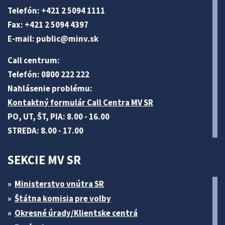
Telefón: +421 2 5094 1111
Fax: +421 2 5094 4397
E-mail:
public@minv
.sk
Call centrum:
Telefón: 0800 222 222
Nahlásenie problému:
Kontaktný formulár Call Centra MV SR
PO, UT, ŠT, PIA: 8.00 - 16.00
STREDA: 8.00 - 17.00
SEKCIE MV SR
Ministerstvo vnútra SR
Štátna komisia pre volby
Okresné úrady/Klientske centrá