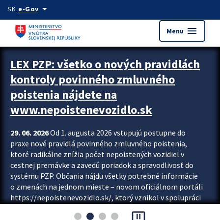
Preskocit na hlavný obsah
arrow_drop_down
SK
e-Gov
menu
Menu
Zastavit automatický posun upútavok
LEX PZP: všetko o nových pravidlách
kontroly povinného zmluvného
poistenia nájdete na
www.nepoistenevozidlo.sk
29. 06. 2026
Od 1. augusta 2026 vstupujú postupne do
praxe nové pravidlá povinného zmluvného poistenia,
ktoré radikálne znížia počet nepoistených vozidiel v
cestnej premávke a zavedú poriadok a spravodlivosť do
systému PZP. Občania nájdu všetky potrebné informácie
o zmenách na jednom mieste – novom oficiálnom portáli
https://nepoistenevozidlo.sk/, ktorý vznikol v spolupráci
Slovenskej kancelárie poisťovateľov (SKP), Slovenskej
pause_presentation
asociácie poisťovní (SLASPO) a Ministerstva vnútra SR.