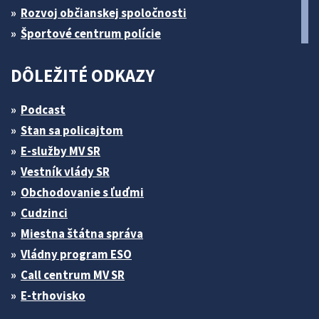
Rozvoj občianskej spoločnosti
Športové centrum polície
DÔLEŽITÉ ODKAZY
Podcast
Stan sa policajtom
E-služby MV SR
Vestník vlády SR
Obchodovanie s ľuďmi
Cudzinci
Miestna štátna správa
Vládny program ESO
Call centrum MV SR
E-trhovisko