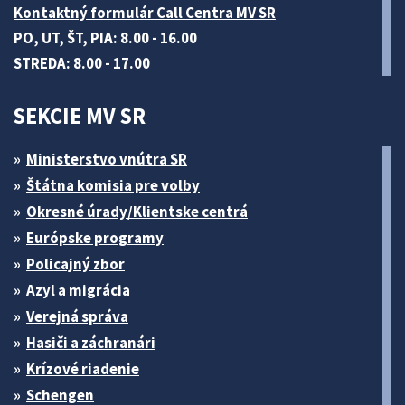
Kontaktný formulár Call Centra MV SR
PO, UT, ŠT, PIA: 8.00 - 16.00
STREDA: 8.00 - 17.00
SEKCIE MV SR
Ministerstvo vnútra SR
Štátna komisia pre volby
Okresné úrady/Klientske centrá
Európske programy
Policajný zbor
Azyl a migrácia
Verejná správa
Hasiči a záchranári
Krízové riadenie
Schengen