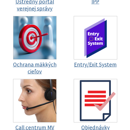
Ústredný portál
IPP
verejnej správy
Ochrana mäkkých
Entry/Exit System
cieľov
Call centrum MV
Objednávky