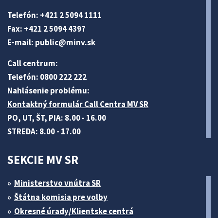
Telefón: +421 2 5094 1111
Fax: +421 2 5094 4397
E-mail:
public@minv
.sk
Call centrum:
Telefón: 0800 222 222
Nahlásenie problému:
Kontaktný formulár Call Centra MV SR
PO, UT, ŠT, PIA: 8.00 - 16.00
STREDA: 8.00 - 17.00
SEKCIE MV SR
Ministerstvo vnútra SR
Štátna komisia pre volby
Okresné úrady/Klientske centrá