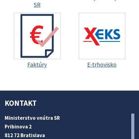
SR
Faktúry
E-trhovisko
KONTAKT
Ministerstvo vnútra SR
Pribinova 2
812 72 Bratislava