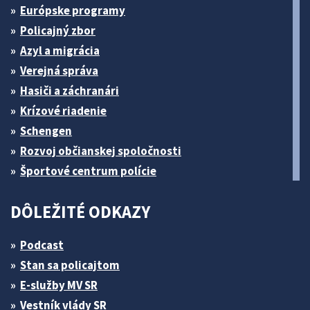
Európske programy
Policajný zbor
Azyl a migrácia
Verejná správa
Hasiči a záchranári
Krízové riadenie
Schengen
Rozvoj občianskej spoločnosti
Športové centrum polície
DÔLEŽITÉ ODKAZY
Podcast
Stan sa policajtom
E-služby MV SR
Vestník vlády SR