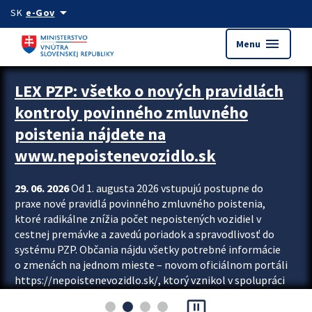
Preskocit na hlavný obsah
arrow_drop_down
SK
e-Gov
menu
Menu
Zastavit automatický posun upútavok
LEX PZP: všetko o nových pravidlách
kontroly povinného zmluvného
poistenia nájdete na
www.nepoistenevozidlo.sk
29. 06. 2026
Od 1. augusta 2026 vstupujú postupne do
praxe nové pravidlá povinného zmluvného poistenia,
ktoré radikálne znížia počet nepoistených vozidiel v
cestnej premávke a zavedú poriadok a spravodlivosť do
systému PZP. Občania nájdu všetky potrebné informácie
o zmenách na jednom mieste – novom oficiálnom portáli
https://nepoistenevozidlo.sk/, ktorý vznikol v spolupráci
Slovenskej kancelárie poisťovateľov (SKP), Slovenskej
pause_presentation
asociácie poisťovní (SLASPO) a Ministerstva vnútra SR.