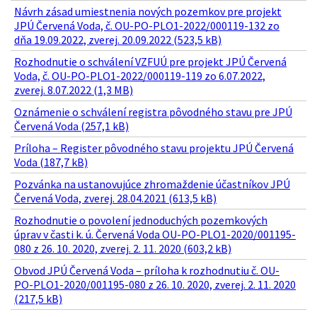
Návrh zásad umiestnenia nových pozemkov pre projekt
JPÚ Červená Voda, č. OU-PO-PLO1-2022/000119-132 zo
dňa 19.09.2022, zverej. 20.09.2022 (523,5 kB)
Rozhodnutie o schválení VZFUÚ pre projekt JPÚ Červená
Voda, č. OU-PO-PLO1-2022/000119-119 zo 6.07.2022,
zverej. 8.07.2022 (1,3 MB)
Oznámenie o schválení registra pôvodného stavu pre JPÚ
Červená Voda (257,1 kB)
Príloha – Register pôvodného stavu projektu JPÚ Červená
Voda (187,7 kB)
Pozvánka na ustanovujúce zhromaždenie účastníkov JPÚ
Červená Voda, zverej. 28.04.2021 (613,5 kB)
Rozhodnutie o povolení jednoduchých pozemkových
úprav v časti k. ú. Červená Voda OU-PO-PLO1-2020/001195-
080 z 26. 10. 2020, zverej. 2. 11. 2020 (603,2 kB)
Obvod JPÚ Červená Voda – príloha k rozhodnutiu č. OU-
PO-PLO1-2020/001195-080 z 26. 10. 2020, zverej. 2. 11. 2020
(217,5 kB)