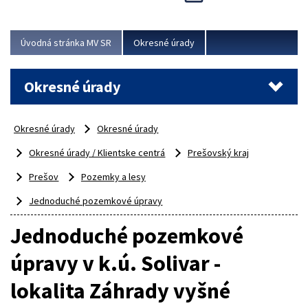
Novinky predstavili na...
Viac
Úvodná stránka MV SR
Okresné úrady
Okresné úrady
Okresné úrady
Okresné úrady
Okresné úrady / Klientske centrá
Prešovský kraj
Prešov
Pozemky a lesy
Jednoduché pozemkové úpravy
Jednoduché pozemkové
úpravy v k.ú. Solivar -
lokalita Záhrady vyšné