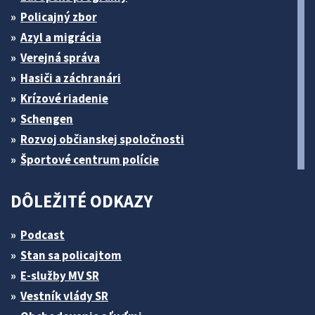
Policajný zbor
Azyl a migrácia
Verejná správa
Hasiči a záchranári
Krízové riadenie
Schengen
Rozvoj občianskej spoločnosti
Športové centrum polície
DÔLEŽITÉ ODKAZY
Podcast
Stan sa policajtom
E-služby MV SR
Vestník vlády SR