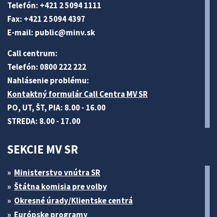
Telefón: +421 2 5094 1111
Fax: +421 2 5094 4397
E-mail:
public@minv
.sk
Call centrum:
Telefón: 0800 222 222
Nahlásenie problému:
Kontaktný formulár Call Centra MV SR
PO, UT, ŠT, PIA: 8.00 - 16.00
STREDA: 8.00 - 17.00
SEKCIE MV SR
Ministerstvo vnútra SR
Štátna komisia pre volby
Okresné úrady/Klientske centrá
Európske programy