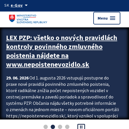
Preskocit na hlavný obsah
arrow_drop_down
SK
e-Gov
menu
Menu
Zastavit automatický posun upútavok
LEX PZP: všetko o nových pravidlách
kontroly povinného zmluvného
poistenia nájdete na
www.nepoistenevozidlo.sk
29. 06. 2026
Od 1. augusta 2026 vstupujú postupne do
praxe nové pravidlá povinného zmluvného poistenia,
ktoré radikálne znížia počet nepoistených vozidiel v
cestnej premávke a zavedú poriadok a spravodlivosť do
systému PZP. Občania nájdu všetky potrebné informácie
o zmenách na jednom mieste – novom oficiálnom portáli
https://nepoistenevozidlo.sk/, ktorý vznikol v spolupráci
Slovenskej kancelárie poisťovateľov (SKP), Slovenskej
pause_presentation
asociácie poisťovní (SLASPO) a Ministerstva vnútra SR.