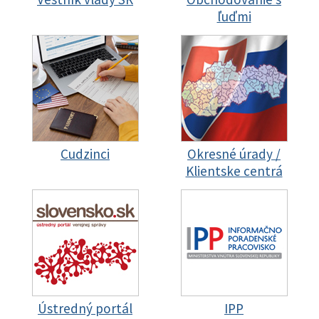
ľuďmi
Cudzinci
Okresné úrady /
Klientske centrá
Ústredný portál
IPP