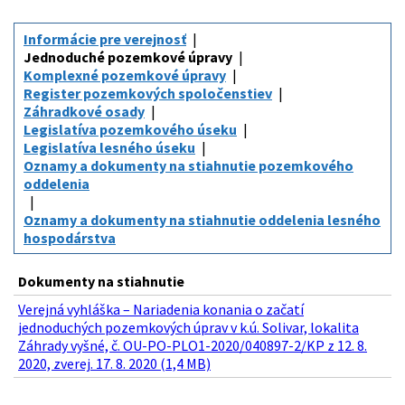
Informácie pre verejnosť
Jednoduché pozemkové úpravy
Komplexné pozemkové úpravy
Register pozemkových spoločenstiev
Záhradkové osady
Legislatíva pozemkového úseku
Legislatíva lesného úseku
Oznamy a dokumenty na stiahnutie pozemkového
oddelenia
Oznamy a dokumenty na stiahnutie oddelenia lesného
hospodárstva
Dokumenty na stiahnutie
Verejná vyhláška – Nariadenia konania o začatí
jednoduchých pozemkových úprav v k.ú. Solivar, lokalita
Záhrady vyšné, č. OU-PO-PLO1-2020/040897-2/KP z 12. 8.
2020, zverej. 17. 8. 2020 (1,4 MB)