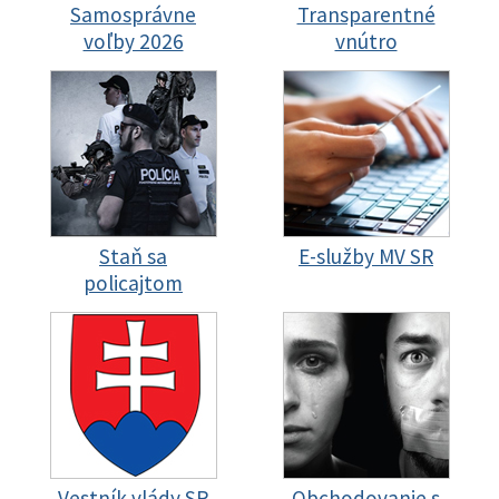
Samosprávne
Transparentné
voľby 2026
vnútro
Staň sa
E-služby MV SR
policajtom
Vestník vlády SR
Obchodovanie s