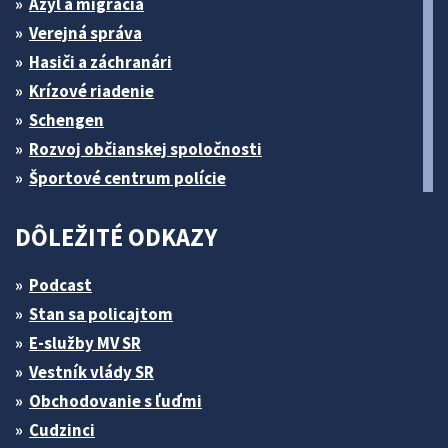
Azyl a migrácia
Verejná správa
Hasiči a záchranári
Krízové riadenie
Schengen
Rozvoj občianskej spoločnosti
Športové centrum polície
DÔLEŽITÉ ODKAZY
Podcast
Stan sa policajtom
E-služby MV SR
Vestník vlády SR
Obchodovanie s ľuďmi
Cudzinci