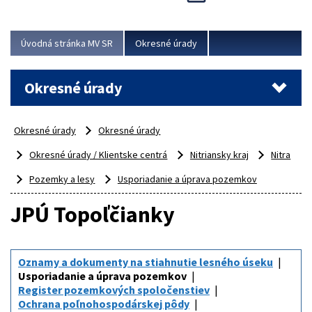
Novinky predstavili na...
Viac
Úvodná stránka MV SR
Okresné úrady
Okresné úrady
Okresné úrady
Okresné úrady
Okresné úrady / Klientske centrá
Nitriansky kraj
Nitra
Pozemky a lesy
Usporiadanie a úprava pozemkov
JPÚ Topoľčianky
Oznamy a dokumenty na stiahnutie lesného úseku
Usporiadanie a úprava pozemkov
Register pozemkových spoločenstiev
Ochrana poľnohospodárskej pôdy