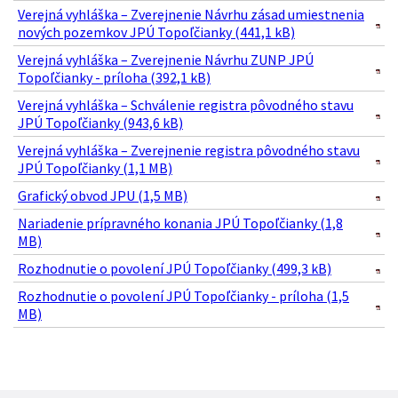
Verejná vyhláška – Zverejnenie Návrhu zásad umiestnenia
nových pozemkov JPÚ Topoľčianky (441,1 kB)
Verejná vyhláška – Zverejnenie Návrhu ZUNP JPÚ
Topoľčianky - príloha (392,1 kB)
Verejná vyhláška – Schválenie registra pôvodného stavu
JPÚ Topoľčianky (943,6 kB)
Verejná vyhláška – Zverejnenie registra pôvodného stavu
JPÚ Topoľčianky (1,1 MB)
Grafický obvod JPU (1,5 MB)
Nariadenie prípravného konania JPÚ Topoľčianky (1,8
MB)
Rozhodnutie o povolení JPÚ Topoľčianky (499,3 kB)
Rozhodnutie o povolení JPÚ Topoľčianky - príloha (1,5
MB)