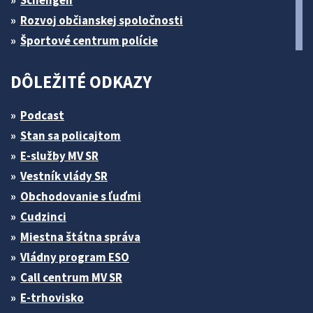
Schengen
Rozvoj občianskej spoločnosti
Športové centrum polície
DÔLEŽITÉ ODKAZY
Podcast
Stan sa policajtom
E-služby MV SR
Vestník vlády SR
Obchodovanie s ľuďmi
Cudzinci
Miestna štátna správa
Vládny program ESO
Call centrum MV SR
E-trhovisko