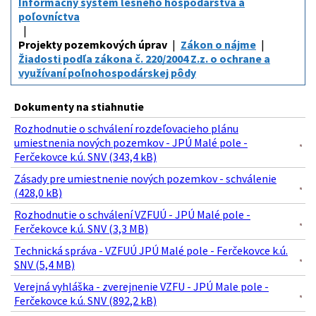
Informačný systém lesného hospodárstva a
poľovníctva
Projekty pozemkových úprav
Zákon o nájme
Žiadosti podľa zákona č. 220/2004 Z.z. o ochrane a
využívaní poľnohospodárskej pôdy
Dokumenty na stiahnutie
Rozhodnutie o schválení rozdeľovacieho plánu
umiestnenia nových pozemkov - JPÚ Malé pole -
Ferčekovce k.ú. SNV (343,4 kB)
Zásady pre umiestnenie nových pozemkov - schválenie
(428,0 kB)
Rozhodnutie o schválení VZFUÚ - JPÚ Malé pole -
Ferčekovce k.ú. SNV (3,3 MB)
Technická správa - VZFUÚ JPÚ Malé pole - Ferčekovce k.ú.
SNV (5,4 MB)
Verejná vyhláška - zverejnenie VZFU - JPÚ Male pole -
Ferčekovce k.ú. SNV (892,2 kB)