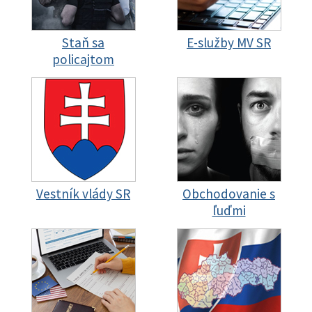
Staň sa
E-služby MV SR
policajtom
Vestník vlády SR
Obchodovanie s
ľuďmi