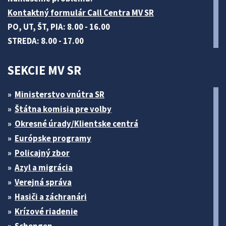
Kontaktný formulár Call Centra MV SR
PO, UT, ŠT, PIA: 8.00 - 16.00
STREDA: 8.00 - 17.00
SEKCIE MV SR
Ministerstvo vnútra SR
Štátna komisia pre volby
Okresné úrady/Klientske centrá
Európske programy
Policajný zbor
Azyl a migrácia
Verejná správa
Hasiči a záchranári
Krízové riadenie