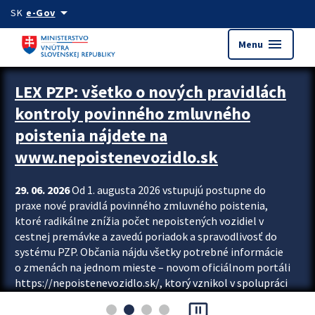
Preskocit na hlavný obsah
arrow_drop_down
SK
e-Gov
menu
Menu
Zastavit automatický posun upútavok
LEX PZP: všetko o nových pravidlách
kontroly povinného zmluvného
poistenia nájdete na
www.nepoistenevozidlo.sk
29. 06. 2026
Od 1. augusta 2026 vstupujú postupne do
praxe nové pravidlá povinného zmluvného poistenia,
ktoré radikálne znížia počet nepoistených vozidiel v
cestnej premávke a zavedú poriadok a spravodlivosť do
systému PZP. Občania nájdu všetky potrebné informácie
o zmenách na jednom mieste – novom oficiálnom portáli
https://nepoistenevozidlo.sk/, ktorý vznikol v spolupráci
Slovenskej kancelárie poisťovateľov (SKP), Slovenskej
pause_presentation
asociácie poisťovní (SLASPO) a Ministerstva vnútra SR.