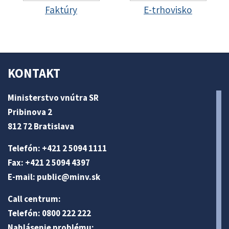
Faktúry
E-trhovisko
KONTAKT
Ministerstvo vnútra SR
Pribinova 2
812 72 Bratislava
Telefón: +421 2 5094 1111
Fax: +421 2 5094 4397
E-mail:
public@minv
.sk
Call centrum:
Telefón: 0800 222 222
Nahlásenie problému: