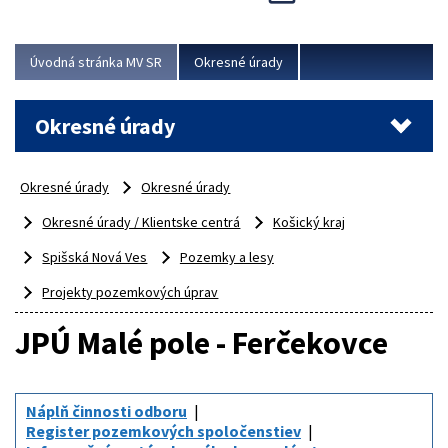
Novinky predstavili na...
Viac
Úvodná stránka MV SR
Okresné úrady
Okresné úrady
Okresné úrady
Okresné úrady
Okresné úrady / Klientske centrá
Košický kraj
Spišská Nová Ves
Pozemky a lesy
Projekty pozemkových úprav
JPÚ Malé pole - Ferčekovce
Náplň činnosti odboru
Register pozemkových spoločenstiev