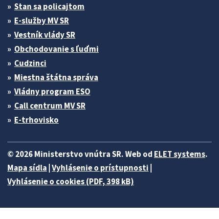
Stan sa policajtom
E-služby MV SR
Vestník vlády SR
Obchodovanie s ľuďmi
Cudzinci
Miestna štátna správa
Vládny program ESO
Call centrum MV SR
E-trhovisko
© 2026 Ministerstvo vnútra SR. Web od
ELET systems
.
Mapa sídla
|
Vyhlásenie o prístupnosti
|
Vyhlásenie o cookies (PDF, 398 kB)