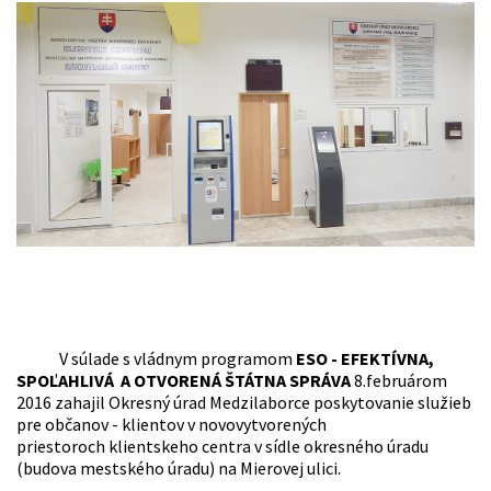
V súlade s vládnym programom
ESO - EFEKTÍVNA,
SPOĽAHLIVÁ A OTVORENÁ ŠTÁTNA SPRÁVA
8.februárom
2016 zahajil Okresný úrad Medzilaborce poskytovanie služieb
pre občanov - klientov v novovytvorených
priestoroch klientskeho centra v sídle okresného úradu
(budova mestského úradu) na Mierovej ulici.