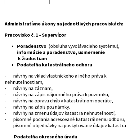
Administratívne úkony na jednotlivých pracoviskách:
Pracovisko č. 1 - Supervízor
Poradenstvo
(obsluha vyvolávacieho systému),
informácie a poradenstvo, usmernenie
k žiadostiam
Podateľňa katastrálneho odboru
- návrhy na vklad vlastníckeho a iného práva k
nehnuteľnostiam,
- návrhy na záznam,
- návrhy na zápis nájomného práva k pozemku,
- návrhy na opravu chýb v katastrálnom operáte,
- návrhy na zápis poznámky,
- návrhy na zmenu údajov katastra nehnuteľností,
- písomné podania adresované katastrálnemu odboru,
- písomné objednávky na poskytovanie údajov katastra
Podateľňa okresného úradu