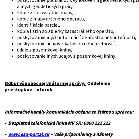
a iných geodetických prác,
kópie z katastrálnej mapy,
kópie z mapy určeného operátu,
identifikácia parciel,
kópia listín zo zbierky katastrálneho operátu,
poskytovanie iných informácií z katastra nehnuteľností,
poskytovanie údajov z katastra nehnuteľností,
údaje z pozemkovej knihy,
poskytovanie iných údajov z pozemkovej knihy.
Odbor všeobecnej vnútornej správy,
Oddelenie
priestupkov - utorok
Informačné kanály komunikácie občana so štátnou správou:
- Bezplatná telefonická linka MV SR:
0800 222 222
-
www.eso-portal.sk
– Vaše pripomienky a námety