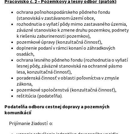
Pracovisko č. 2 – Pozemkový a lesný odbor (piatok)
ochrana poľnohospodárskeho pôdneho fondu
(stanoviská v zastávanom území obce,
rozhodnutia o vyňatí pôdy mimo zastavaného územia,
záväzné stanovisko k zmene druhu pozemkov, podnety
k riešeniu zaburinenosti pozemkov),
pozemkové úpravy (konzultačná činnosť),
doplnenie podaní v rámci konaní o záhradkových
osadách,
ochrana lesného pôdneho fondu (rozhodnutia o vyňatí
lesnej pôdy, záväzné stanoviská na ochranné pásmo
lesa, konzultačná činnosť),
poradenská činnosť v oblasti poľovníctva v zmysle
zákona,
pozemkové spoločenstvá (konzultačná činnosť),
reštitúcia (podateľňa).
Podateľňa odboru cestnej dopravy a pozemných
komunikácií
Prijímanie žiadostí o:
uznanie schválenia jednotlivo dovezeného vozidla,