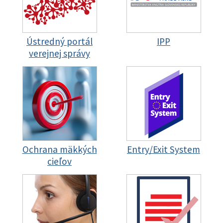
Ústredný portál
IPP
verejnej správy
Ochrana mäkkých
Entry/Exit System
cieľov