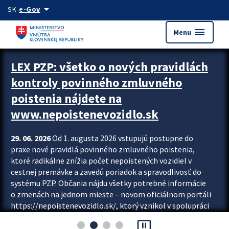
Preskocit na hlavný obsah
arrow_drop_down
SK
e-Gov
menu
Menu
Zastavit automatický posun upútavok
LEX PZP: všetko o nových pravidlách
kontroly povinného zmluvného
poistenia nájdete na
www.nepoistenevozidlo.sk
29. 06. 2026
Od 1. augusta 2026 vstupujú postupne do
praxe nové pravidlá povinného zmluvného poistenia,
ktoré radikálne znížia počet nepoistených vozidiel v
cestnej premávke a zavedú poriadok a spravodlivosť do
systému PZP. Občania nájdu všetky potrebné informácie
o zmenách na jednom mieste – novom oficiálnom portáli
https://nepoistenevozidlo.sk/, ktorý vznikol v spolupráci
Slovenskej kancelárie poisťovateľov (SKP), Slovenskej
pause_presentation
asociácie poisťovní (SLASPO) a Ministerstva vnútra SR.