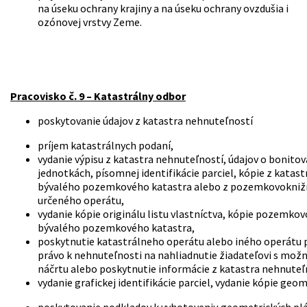
na úseku ochrany krajiny a na úseku ochrany ovzdušia i
ozónovej vrstvy Zeme.
Pracovisko č. 9 – Katastrálny odbor
poskytovanie údajov z katastra nehnuteľností
príjem katastrálnych podaní,
vydanie výpisu z katastra nehnuteľností, údajov o bonit
jednotkách, písomnej identifikácie parciel, kópie z kata
bývalého pozemkového katastra alebo z pozemkovokniž
určeného operátu,
vydanie kópie originálu listu vlastníctva, kópie pozemko
bývalého pozemkového katastra,
poskytnutie katastrálneho operátu alebo iného operátu 
právo k nehnuteľnosti na nahliadnutie žiadateľovi s mož
náčrtu alebo poskytnutie informácie z katastra nehnuteľ
vydanie grafickej identifikácie parciel, vydanie kópie ge
poskytovanie podkladov k vyhotoveniu geometrických plá