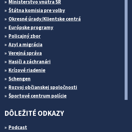
Ministerstvo vnútra SR
Štátna komisia pre volby
Okresné úrady/Klientske centrá
Európske programy
Policajný zbor
Azyl a migrácia
Verejná správa
Hasiči a záchranári
Krízové riadenie
Schengen
Rozvoj občianskej spoločnosti
Športové centrum polície
DÔLEŽITÉ ODKAZY
Podcast