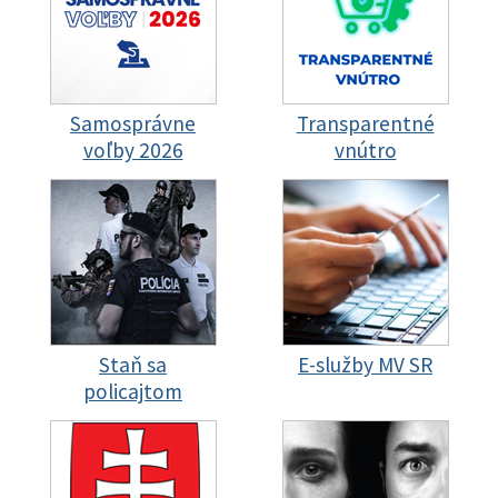
Samosprávne
Transparentné
voľby 2026
vnútro
Staň sa
E-služby MV SR
policajtom