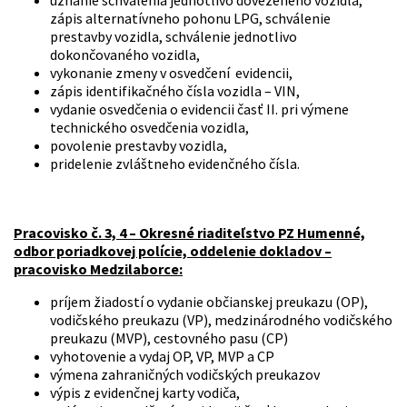
zápis alternatívneho pohonu LPG, schválenie
prestavby vozidla, schválenie jednotlivo
dokončovaného vozidla,
vykonanie zmeny v osvedčení evidencii,
zápis identifikačného čísla vozidla – VIN,
vydanie osvedčenia o evidencii časť II. pri výmene
technického osvedčenia vozidla,
povolenie prestavby vozidla,
pridelenie zvláštneho evidenčného čísla.
Pracovisko č. 3, 4 – Okresné riaditeľstvo PZ Humenné,
odbor poriadkovej polície, oddelenie dokladov –
pracovisko Medzilaborce:
príjem žiadostí o vydanie občianskej preukazu (OP),
vodičského preukazu (VP), medzinárodného vodičského
preukazu (MVP), cestovného pasu (CP)
vyhotovenie a vydaj OP, VP, MVP a CP
výmena zahraničných vodičských preukazov
výpis z evidenčnej karty vodiča,