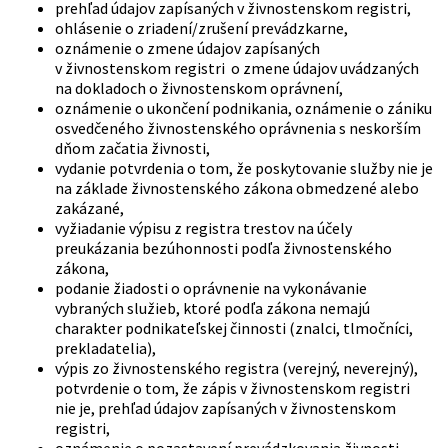
prehľad údajov zapísaných v živnostenskom registri,
ohlásenie o zriadení/zrušení prevádzkarne,
oznámenie o zmene údajov zapísaných
v živnostenskom registri o zmene údajov uvádzaných
na dokladoch o živnostenskom oprávnení,
oznámenie o ukončení podnikania, oznámenie o zániku
osvedčeného živnostenského oprávnenia s neskorším
dňom začatia živnosti,
vydanie potvrdenia o tom, že poskytovanie služby nie je
na základe živnostenského zákona obmedzené alebo
zakázané,
vyžiadanie výpisu z registra trestov na účely
preukázania bezúhonnosti podľa živnostenského
zákona,
podanie žiadosti o oprávnenie na vykonávanie
vybraných služieb, ktoré podľa zákona nemajú
charakter podnikateľskej činnosti (znalci, tlmočníci,
prekladatelia),
výpis zo živnostenského registra (verejný, neverejný),
potvrdenie o tom, že zápis v živnostenskom registri
nie je, prehľad údajov zapísaných v živnostenskom
registri,
oznámenie o pozastavení prevádzkovania živnosti,