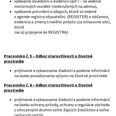
vydávanie osvedčení o evidencii časť I – na vedenie
motorových vozidiel (nedoručených na adresu),
vydávanie potvrdení o údajoch, ktoré sú vedené
v agende registra obyvateľov (REGISTER) o občanovi,
evidencia a zmeny trvalého pobytu (za ohlasovne obcí,
ktoré
nie sú pripojené do REGISTRA).
Pracovisko č. 5 – Odbor starostlivosti o životné
prostredie
prijímanie a vybavovanie žiadostí a podanie informácií
na úseku posudzovania vplyvov na životné prostredie
Pracovisko č. 6 – Odbor starostlivosti o životné
prostredie
prijímanie a vybavovanie žiadostí a podanie informácií
na úseku ochrany prírody, ochrany a regulácie obchodu
s ohrozenými druhmi voľne žijúcich živočíchov a voľne
rastúcich rastlín