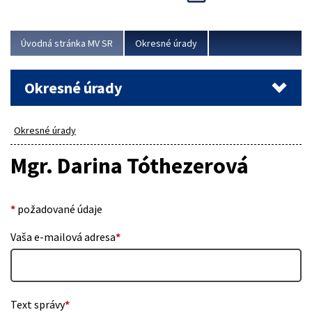
Novinky predstavili na...
Viac
Úvodná stránka MV SR
Okresné úrady
Okresné úrady
Okresné úrady
Mgr. Darina Tóthezerová
*
požadované údaje
Vaša e-mailová adresa
*
Text správy
*