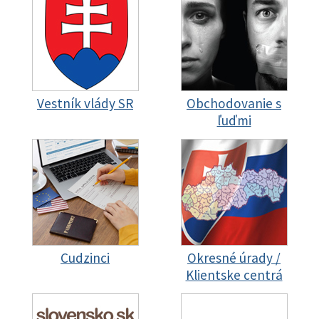
Vestník vlády SR
Obchodovanie s
ľuďmi
Cudzinci
Okresné úrady /
Klientske centrá