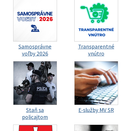
Samosprávne
Transparentné
voľby 2026
vnútro
Staň sa
E-služby MV SR
policajtom