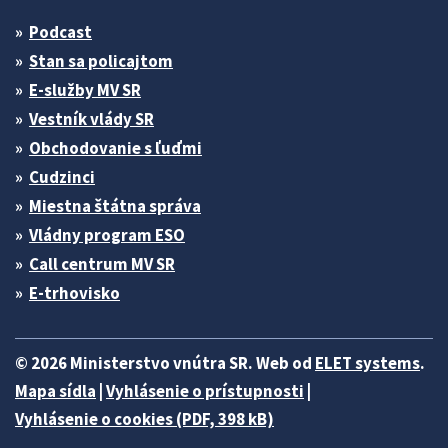
Podcast
Stan sa policajtom
E-služby MV SR
Vestník vlády SR
Obchodovanie s ľuďmi
Cudzinci
Miestna štátna správa
Vládny program ESO
Call centrum MV SR
E-trhovisko
© 2026 Ministerstvo vnútra SR. Web od
ELET systems
.
Mapa sídla
|
Vyhlásenie o prístupnosti
|
Vyhlásenie o cookies (PDF, 398 kB)