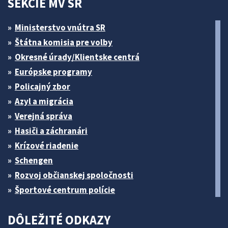
SEKCIE MV SR
Ministerstvo vnútra SR
Štátna komisia pre volby
Okresné úrady/Klientske centrá
Európske programy
Policajný zbor
Azyl a migrácia
Verejná správa
Hasiči a záchranári
Krízové riadenie
Schengen
Rozvoj občianskej spoločnosti
Športové centrum polície
DÔLEŽITÉ ODKAZY