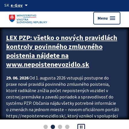
Preskocit na hlavný obsah
arrow_drop_down
SK
e-Gov
menu
Menu
Zastavit automatický posun upútavok
LEX PZP: všetko o nových pravidlách
kontroly povinného zmluvného
poistenia nájdete na
www.nepoistenevozidlo.sk
29. 06. 2026
Od 1. augusta 2026 vstupujú postupne do
praxe nové pravidlá povinného zmluvného poistenia,
ktoré radikálne znížia počet nepoistených vozidiel v
cestnej premávke a zavedú poriadok a spravodlivosť do
systému PZP. Občania nájdu všetky potrebné informácie
o zmenách na jednom mieste – novom oficiálnom portáli
https://nepoistenevozidlo.sk/, ktorý vznikol v spolupráci
Slovenskej kancelárie poisťovateľov (SKP), Slovenskej
pause_presentation
asociácie poisťovní (SLASPO) a Ministerstva vnútra SR.