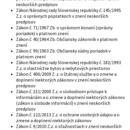
neskorších predpisov
Zákon Národnej rady Slovenskej republiky č. 145/1995
Z.z. o správnych poplatkoch v znení neskorších
predpisov
Zákon č. 71/1967 Zb. o správnom konaní (správny
poriadok) v platnom znení
Zákon č. 40/1964 Zb. Občiansky zákonník v platnom
znení
Zákon č. 99/1963 Zb. Občiansky súdny poriadok v
platnom znení
Zákon Národnej rady Slovenskej republiky č. 182/1993
Z.z. o vlastníctve bytov a nebytových priestorov
Zákon č. 400/2009 Z. z. o štátnej službe a o zmene a
doplnení niektorých zákonov v znení neskorších
predpisov
Zákon č. 211/2000 Z.z. o slobodnom prístupe k
informáciám a o zmene a doplnení niektorých zákonov
(zákon o slobode informácií) v znení neskorších
predpisov
Zákon č. 122/2013 Z.z. o ochrane osobných údajov a o
zmene a doplnení niektorých zákonov
Zákon č. 9/2010 Z.z. o sťažnostiach v znení neskorších