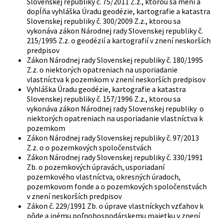
Slovenskej republiky č. 75/2011 Z.z., ktorou sa mení a
dopĺňa vyhláška Úradu geodézie, kartografie a katastra
Slovenskej republiky č. 300/2009 Z.z., ktorou sa
vykonáva zákon Národnej rady Slovenskej republiky č.
215/1995 Z.z. o geodézií a kartografií v znení neskorších
predpisov
Zákon Národnej rady Slovenskej republiky č. 180/1995
Z.z. o niektorých opatreniach na usporiadanie
vlastníctva k pozemkom v znení neskorších predpisov
Vyhláška Úradu geodézie, kartografie a katastra
Slovenskej republiky č. 157/1996 Z.z., ktorou sa
vykonáva zákon Národnej rady Slovenskej republiky o
niektorých opatreniach na usporiadanie vlastníctva k
pozemkom
Zákon Národnej rady Slovenskej republiky č. 97/2013
Z.z. o o pozemkových spoločenstvách
Zákon Národnej rady Slovenskej republiky č. 330/1991
Zb. o pozemkových úpravách, usporiadaní
pozemkového vlastníctva, okresných úradoch,
pozemkovom fonde a o pozemkových spoločenstvách
v znení neskorších predpisov
Zákon č. 229/1991 Zb. o úprave vlastníckych vzťahov k
pôde a inému poľnohospodárskemu majetku v znení