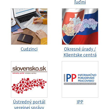
ľuďmi
Cudzinci
Okresné úrady /
Klientske centrá
Ústredný portál
IPP
verejnej správy