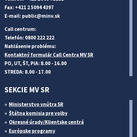
Fax: +421 2 5094 4397
E-mail:
public@minv
.sk
Call centrum:
Telefón: 0800 222 222
Nahlásenie problému:
Kontaktný formulár Call Centra MV SR
PO, UT, ŠT, PIA: 8.00 - 16.00
STREDA: 8.00 - 17.00
SEKCIE MV SR
Ministerstvo vnútra SR
Štátna komisia pre volby
Okresné úrady/Klientske centrá
Európske programy