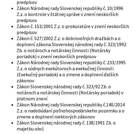
predpisov
Zákon Národnej rady Slovenskej republiky č. 10/1996
Z.z. o kontrole v štátnej správe v znení neskorších
predpisov
Zákon č. 153/2001 Z.z. o prokuratúre v znení neskorších
predpisov
Zákon č. 527/2002 Z.z. o dobrovoľných dražbách a o
doplnení zákona Slovenskej národnej rady č. 323/1992
Zb. o notároch a notárskej činnosti (Notársky
poriadok) v znení neskorších predpisov
Zákon Národnej rady Slovenskej republiky č. 233/1995
Z.z. o súdnych exekútoroch a exekučnej činnosti
(Exekučný poriadok) a o zmene a doplnení ďalších
zákonov
Zákon Slovenskej národnej rady č. 323/92 Zb. o
notároch a notárskej činnosti (Notársky poriadok) v
platnom znení
Zákon Národnej rady Slovenskej republiky č.140/2014
Z.z. o nadobúdaní poľnohospodárskeho pozemku a o
zmene a doplnení niektorých zákonov
Zákon Slovenskej národnej rady č. 138/1991 Zb. o
majetku obcí.