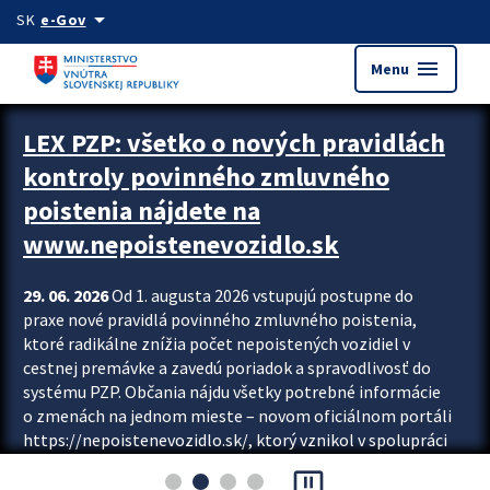
Preskocit na hlavný obsah
arrow_drop_down
SK
e-Gov
menu
Menu
Zastavit automatický posun upútavok
LEX PZP: všetko o nových pravidlách
kontroly povinného zmluvného
poistenia nájdete na
www.nepoistenevozidlo.sk
29. 06. 2026
Od 1. augusta 2026 vstupujú postupne do
praxe nové pravidlá povinného zmluvného poistenia,
ktoré radikálne znížia počet nepoistených vozidiel v
cestnej premávke a zavedú poriadok a spravodlivosť do
systému PZP. Občania nájdu všetky potrebné informácie
o zmenách na jednom mieste – novom oficiálnom portáli
https://nepoistenevozidlo.sk/, ktorý vznikol v spolupráci
Slovenskej kancelárie poisťovateľov (SKP), Slovenskej
pause_presentation
asociácie poisťovní (SLASPO) a Ministerstva vnútra SR.