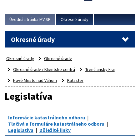
Novinky predstavili na...
Viac
Úvodná stránka MV SR
Okresné úrady
Okresné úrady
Okresné úrady
Okresné úrady
Okresné úrady / Klientske centrá
Trenčiansky kraj
Nové Mesto nad Váhom
Kataster
Legislatíva
Informácie katastrálneho odboru
Tlačivá a formuláre katastrálneho odboru
Legislatíva
Dôležité linky