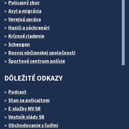
Policajný zbor
Azyl a migrácia
Verejná správa
Hasiči a záchranári
Krízové riadenie
Schengen
Rozvoj občianskej spoločnosti
Športové centrum polície
DÔLEŽITÉ ODKAZY
Podcast
Stan sa policajtom
E-služby MV SR
Vestník vlády SR
Obchodovanie s ľuďmi