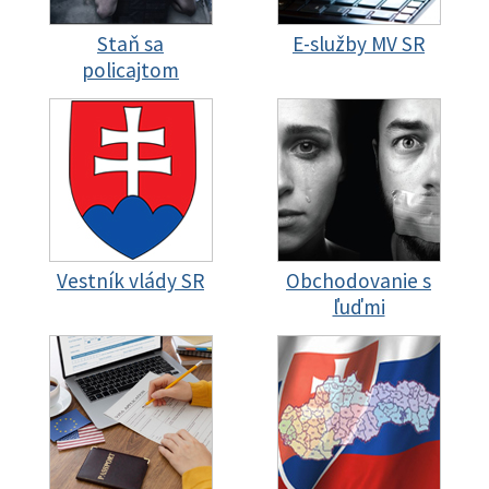
Staň sa
E-služby MV SR
policajtom
Vestník vlády SR
Obchodovanie s
ľuďmi