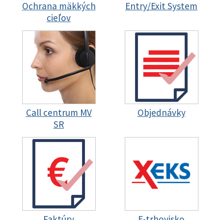
Ochrana mäkkých
Entry/Exit System
cieľov
Call centrum MV
Objednávky
SR
Faktúry
E-trhovisko