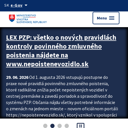
Preskocit na hlavný obsah
arrow_drop_down
SK
e-Gov
menu
Menu
Zastavit automatický posun upútavok
LEX PZP: všetko o nových pravidlách
kontroly povinného zmluvného
poistenia nájdete na
www.nepoistenevozidlo.sk
29. 06. 2026
Od 1. augusta 2026 vstupujú postupne do
praxe nové pravidlá povinného zmluvného poistenia,
ktoré radikálne znížia počet nepoistených vozidiel v
cestnej premávke a zavedú poriadok a spravodlivosť do
systému PZP. Občania nájdu všetky potrebné informácie
o zmenách na jednom mieste – novom oficiálnom portáli
https://nepoistenevozidlo.sk/, ktorý vznikol v spolupráci
Slovenskej kancelárie poisťovateľov (SKP), Slovenskej
pause_presentation
asociácie poisťovní (SLASPO) a Ministerstva vnútra SR.