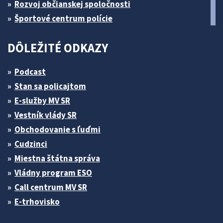
Rozvoj občianskej spoločnosti
Športové centrum polície
DÔLEŽITÉ ODKAZY
Podcast
Stan sa policajtom
E-služby MV SR
Vestník vlády SR
Obchodovanie s ľuďmi
Cudzinci
Miestna štátna správa
Vládny program ESO
Call centrum MV SR
E-trhovisko