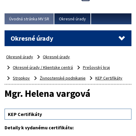
Novinky predstavili na...
Viac
Úvodná stránka MV SR
Okresné úrady
Okresné úrady
Okresné úrady
Okresné úrady
Okresné úrady / Klientske centrá
Prešovský kraj
Stropkov
Živnostenské podnikanie
KEP Certifikáty
Mgr. Helena vargová
KEP Certifikáty
Detaily k vydanému certifikátu: