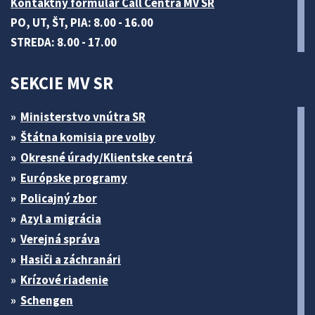
Kontaktný formulár Call Centra MV SR
PO, UT, ŠT, PIA: 8.00 - 16.00
STREDA: 8.00 - 17.00
SEKCIE MV SR
Ministerstvo vnútra SR
Štátna komisia pre volby
Okresné úrady/Klientske centrá
Európske programy
Policajný zbor
Azyl a migrácia
Verejná správa
Hasiči a záchranári
Krízové riadenie
Schengen