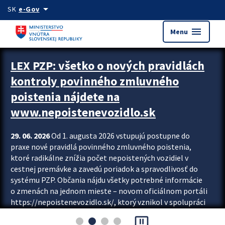
Preskocit na hlavný obsah
arrow_drop_down
SK
e-Gov
menu
Menu
Zastavit automatický posun upútavok
LEX PZP: všetko o nových pravidlách
kontroly povinného zmluvného
poistenia nájdete na
www.nepoistenevozidlo.sk
29. 06. 2026
Od 1. augusta 2026 vstupujú postupne do
praxe nové pravidlá povinného zmluvného poistenia,
ktoré radikálne znížia počet nepoistených vozidiel v
cestnej premávke a zavedú poriadok a spravodlivosť do
systému PZP. Občania nájdu všetky potrebné informácie
o zmenách na jednom mieste – novom oficiálnom portáli
https://nepoistenevozidlo.sk/, ktorý vznikol v spolupráci
Slovenskej kancelárie poisťovateľov (SKP), Slovenskej
pause_presentation
asociácie poisťovní (SLASPO) a Ministerstva vnútra SR.