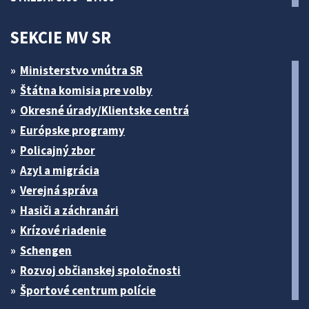
SEKCIE MV SR
Ministerstvo vnútra SR
Štátna komisia pre volby
Okresné úrady/Klientske centrá
Európske programy
Policajný zbor
Azyl a migrácia
Verejná správa
Hasiči a záchranári
Krízové riadenie
Schengen
Rozvoj občianskej spoločnosti
Športové centrum polície