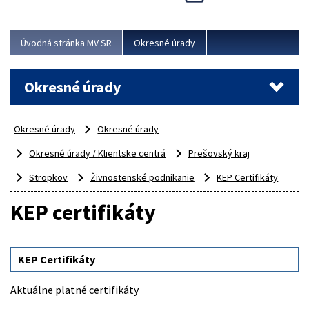
Novinky predstavili na...
Viac
Úvodná stránka MV SR
Okresné úrady
Okresné úrady
Okresné úrady
Okresné úrady
Okresné úrady / Klientske centrá
Prešovský kraj
Stropkov
Živnostenské podnikanie
KEP Certifikáty
KEP certifikáty
KEP Certifikáty
Aktuálne platné certifikáty