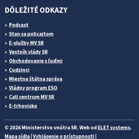
DÔLEŽITÉ ODKAZY
Podcast
Stan sa policajtom
E-služby MV SR
Vestník vlády SR
Obchodovanie s ľuďmi
Cudzinci
Miestna štátna správa
Vládny program ESO
Call centrum MV SR
E-trhovisko
© 2026 Ministerstvo vnútra SR. Web od
ELET systems
.
Mapa sídla
|
Vyhlásenie o prístupnosti
|