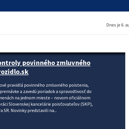
Dnes je 6. 
kontroly povinného zmluvného
ozidlo.sk
nové pravidlá povinného zmluvného poistenia,
j premávke a zavedú poriadok a spravodlivosť do
zmenách na jednom mieste – novom oficiálnom
práci Slovenskej kancelárie poisťovateľov (SKP),
 SR. Novinky predstavili na...