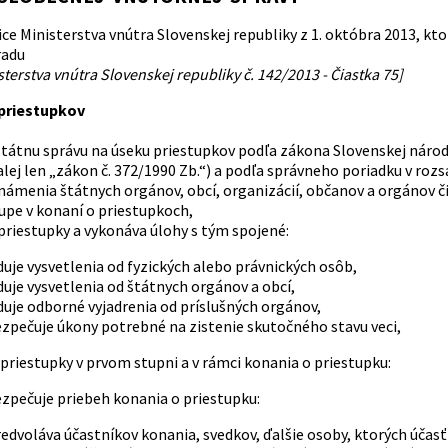
e Ministerstva vnútra Slovenskej republiky z 1. októbra 2013, kto
radu
sterstva vnútra Slovenskej republiky č. 142/2013 - Čiastka 75]
 priestupkov
štátnu správu na úseku priestupkov podľa zákona Slovenskej národn
lej len „zákon č. 372/1990 Zb.“) a podľa správneho poriadku v roz
známenia štátnych orgánov, obcí, organizácií, občanov a orgánov 
pe v konaní o priestupkoch,
priestupky a vykonáva úlohy s tým spojené:
aduje vysvetlenia od fyzických alebo právnických osôb,
aduje vysvetlenia od štátnych orgánov a obcí,
aduje odborné vyjadrenia od príslušných orgánov,
ezpečuje úkony potrebné na zistenie skutočného stavu veci,
priestupky v prvom stupni a v rámci konania o priestupku:
ezpečuje priebeh konania o priestupku:
redvoláva účastníkov konania, svedkov, ďalšie osoby, ktorých účas