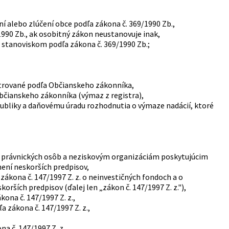
ní alebo zlúčení obce podľa zákona č. 369/1990 Zb.,
990 Zb., ak osobitný zákon neustanovuje inak,
m stanoviskom podľa zákona č. 369/1990 Zb.;
istrované podľa Občianskeho zákonníka,
Občianskeho zákonníka (výmaz z registra),
publiky a daňovému úradu rozhodnutia o výmaze nadácií, ktoré
m právnických osôb a neziskovým organizáciám poskytujúcim
není neskorších predpisov,
 zákona č. 147/1997 Z. z. o neinvestičných fondoch a o
orších predpisov (ďalej len „zákon č. 147/1997 Z. z."),
ona č. 147/1997 Z. z.,
a zákona č. 147/1997 Z. z.,
 č. 147/1997 Z. z.,