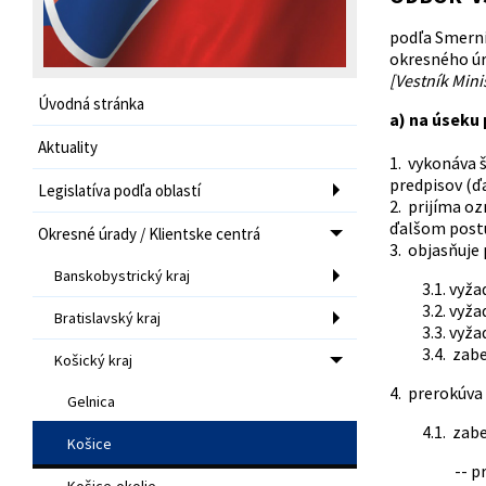
podľa Smernic
okresného ú
[Vestník Mini
Úvodná stránka
a) na úseku
Aktuality
1. vykonáva 
predpisov (ďa
Legislatíva podľa oblastí
2. prijíma o
ďalšom postu
Okresné úrady / Klientske centrá
3. objasňuje 
Banskobystrický kraj
3.1. vyž
3.2. vyž
Bratislavský kraj
3.3. vyž
3.4. zab
Košický kraj
4. prerokúva 
Gelnica
4.1. zab
Košice
-- p
Košice-okolie