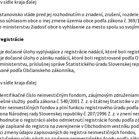
v sídle kraja ďalej
stanovisko vláde pred jej rozhodnutím o zriadení, zrušení, rozdele
 so súhlasom obce o inej zmene územia obce podľa zákona č. 369/1
e ministerstvu žiadosť obce o vyhlásenie za mesto spolu so svojí
registrácie
je dočasné úlohy vyplývajúce z registrácie nadácií, ktoré boli reg
je dočasné úlohy o zániku nadácií, ktoré boli registrované podľa 
ministerstvu, príslušnej správe Štatistického úradu Slovenskej re
ované podľa Občianskeho zákonníka,
v sídle kraja ďalej
 identifikačné číslo neinvestičným fondom, záujmovým združenia
šné služby podľa zákona č. 540/2001 Z. z. o štátnej štatistike v z
ster neinvestičných fondov a plní funkciu registrového úradu podľa
na Národnej rady Slovenskej republiky č. 207/1996 Z. z. v znení nesk
hodnutie o registrácii alebo odmietnutí registrácie fondu podľa zák
aje zapísané do registra na zverejnenie v Obchodnom vestníku podľ
eci zmeny údajov zapisovaných do registra neinvestičných fondov,
íslušnému súdu návrh na zrušenie neinvestičného fondu podľa zákona