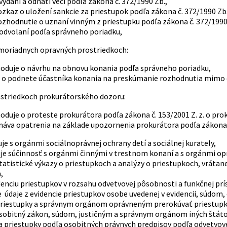
 vydaní a odňatí veci podľa zákona č. 372/1990 Zb.,
ozkaz o uložení sankcie za priestupok podľa zákona č. 372/1990 Zb.
ozhodnutie o uznaní vinným z priestupku podľa zákona č. 372/1990
 odvolaní podľa správneho poriadku,
moriadnych opravných prostriedkoch:
hoduje o návrhu na obnovu konania podľa správneho poriadku,
á o podnete účastníka konania na preskúmanie rozhodnutia mimo 
ostriedkoch prokurátorského dozoru:
hoduje o proteste prokurátora podľa zákona č. 153/2001 Z. z. o pro
onáva opatrenia na základe upozornenia prokurátora podľa zákona č
je s orgánmi sociálnoprávnej ochrany detí a sociálnej kurately,
je súčinnosť s orgánmi činnými v trestnom konaní a s orgánmi o
štatistické výkazy o priestupkoch a analýzy o priestupkoch, vráta
,
denciu priestupkov v rozsahu odvetvovej pôsobnosti a funkčnej prí
e údaje z evidencie priestupkov osobe uvedenej v evidencii, sú
riestupky a správnym orgánom oprávneným prerokúvať priestupky
sobitný zákon, súdom, justičným a správnym orgánom iných štáto
a priestupky podľa osobitných právnych predpisov podľa odvetvove