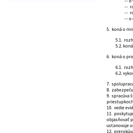
-- o
-- r
-- r
-- o
5. koná o mi
5.1. roz
5.2. kon
6. koná o pr
6.1. roz
6.2. vyk
7. spolupracu
8. zabezpeču
9. spracúva 
priestupkoch
10. vedie evi
11. poskytuj
objasňovať p
ustanovuje o
12. prerokúv