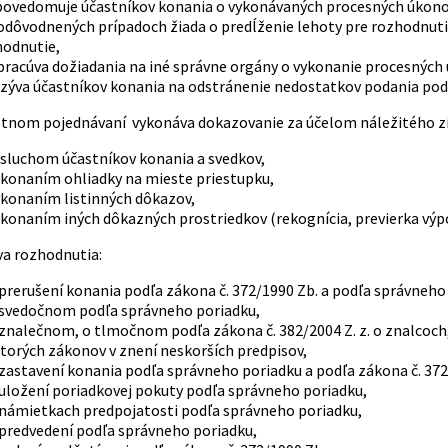
povedomuje účastníkov konania o vykonávaných procesných úkono
 odôvodnených prípadoch žiada o predĺženie lehoty pre rozhodnut
hodnutie,
pracúva dožiadania na iné správne orgány o vykonanie procesných
yzýva účastníkov konania na odstránenie nedostatkov podania podľ
ústnom pojednávaní vykonáva dokazovanie za účelom náležitého zi
ýsluchom účastníkov konania a svedkov,
ykonaním ohliadky na mieste priestupku,
ykonaním listinných dôkazov,
ykonaním iných dôkazných prostriedkov (rekognícia, previerka výp
áva rozhodnutia:
 prerušení konania podľa zákona č. 372/1990 Zb. a podľa správneho
 svedočnom podľa správneho poriadku,
 znalečnom, o tlmočnom podľa zákona č. 382/2004 Z. z. o znalcoc
torých zákonov v znení neskorších predpisov,
 zastavení konania podľa správneho poriadku a podľa zákona č. 372
 uložení poriadkovej pokuty podľa správneho poriadku,
 námietkach predpojatosti podľa správneho poriadku,
 predvedení podľa správneho poriadku,