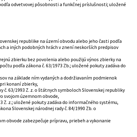
podľa odvetvovej pôsobnosti a funkčnej príslušnosti; uložené
Slovenskej republike na území obvodu alebo jeho časti podľa
iách a iných podobných hrách v znení neskorších predpisov
jnú zbierku bez povolenia alebo použijú výnos zbierky na
zpočtu podľa zákona č. 63/1973 Zb.; uložené pokuty zadáva do
pisov na základe ním vydaných a dodržiavaním podmienok
pri konaní zbierky,
 č. 63/1993 Z. z. o štátnych symboloch Slovenskej republiky
.“) vo svojom územnom obvode,
3 Z. z.; uložené pokuty zadáva do informačného systému,
ona Slovenskej národnej rady č. 84/1990 Zb. o
nom obvode zabezpečuje prípravu, priebeh a vykonanie