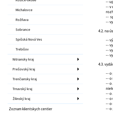
-- u
-- v
Michalovce
roz
-- s
Rožňava
-- v
Sobrance
4.2. na 
Spišská Nová Ves
-- v
-- v
Trebišov
-- v
-- v
Nitriansky kraj
4.3. vyd
Prešovský kraj
-- o
-- o
Trenčiansky kraj
-- o
niek
Trnavský kraj
-- o
-- o
Žilinský kraj
-- o
-- o
Zoznam klientskych centier