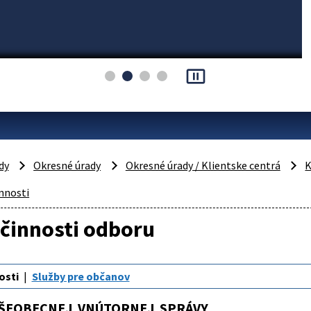
pause_presentation
dy
Okresné úrady
Okresné úrady / Klientske centrá
K
nnosti
činnosti odboru
osti
Služby pre občanov
ŠEOBECNEJ VNÚTORNEJ SPRÁVY