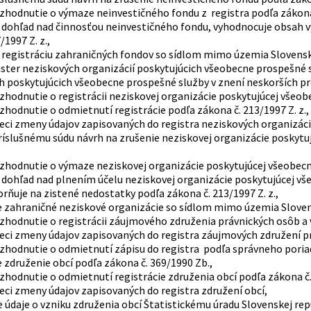
ozhodnutie o výmaze neinvestičného fondu z registra podľa zákona 
 dohľad nad činnosťou neinvestičného fondu, vyhodnocuje obsah v
/1997 Z. z.,
 registráciu zahraničných fondov so sídlom mimo územia Slovenskej
ister neziskových organizácií poskytujúcich všeobecne prospešné s
 poskytujúcich všeobecne prospešné služby v znení neskorších predp
zhodnutie o registrácii neziskovej organizácie poskytujúcej všeob
zhodnutie o odmietnutí registrácie podľa zákona č. 213/1997 Z. z.,
veci zmeny údajov zapisovaných do registra neziskových organizác
ríslušnému súdu návrh na zrušenie neziskovej organizácie poskytu
ozhodnutie o výmaze neziskovej organizácie poskytujúcej všeobecne 
 dohľad nad plnením účelu neziskovej organizácie poskytujúcej v
rňuje na zistené nedostatky podľa zákona č. 213/1997 Z. z.,
je zahraničné neziskové organizácie so sídlom mimo územia Slovensk
ozhodnutie o registrácii záujmového združenia právnických osôb a
veci zmeny údajov zapisovaných do registra záujmových združení p
ozhodnutie o odmietnutí zápisu do registra podľa správneho poria
e združenie obcí podľa zákona č. 369/1990 Zb.,
zhodnutie o odmietnutí registrácie združenia obcí podľa zákona č.
eci zmeny údajov zapisovaných do registra združení obcí,
 údaje o vzniku združenia obcí Štatistickému úradu Slovenskej repu