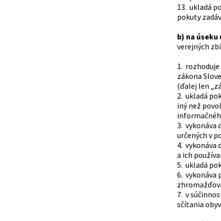
13. ukladá p
pokuty zadá
b) na úseku
verejných zb
1. rozhoduje 
zákona Sloven
(ďalej len „z
2. ukladá po
iný než povo
informačnéh
3. vykonáva 
určených v po
4. vykonáva 
a ich používa
5. ukladá po
6. vykonáva 
zhromažďovac
7. v súčinno
sčítania oby