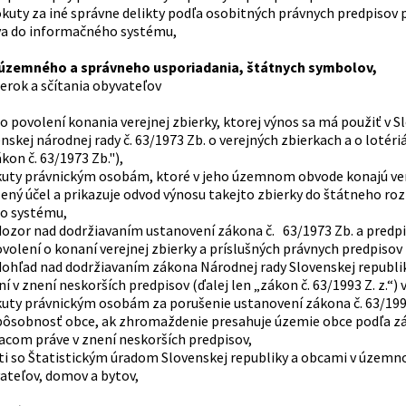
okuty za iné správne delikty podľa osobitných právnych predpisov 
va do informačného systému,
 územného a správneho usporiadania, štátnych symbolov,
ierok a sčítania obyvateľov
o povolení konania verejnej zbierky, ktorej výnos sa má použiť v 
skej národnej rady č. 63/1973 Zb. o verejných zbierkach a o lotér
ákon č. 63/1973 Zb."),
kuty právnickým osobám, ktoré v jeho územnom obvode konajú vere
lený účel a prikazuje odvod výnosu takejto zbierky do štátneho ro
o systému,
dozor nad dodržiavaním ustanovení zákona č. 63/1973 Zb. a pred
volení o konaní verejnej zbierky a príslušných právnych predpisov 
dohľad nad dodržiavaním zákona Národnej rady Slovenskej republiky
ní v znení neskorších predpisov (ďalej len „zákon č. 63/1993 Z. z
kuty právnickým osobám za porušenie ustanovení zákona č. 63/199
pôsobnosť obce, ak zhromaždenie presahuje územie obce podľa zák
om práve v znení neskorších predpisov,
sti so Štatistickým úradom Slovenskej republiky a obcami v územ
vateľov, domov a bytov,