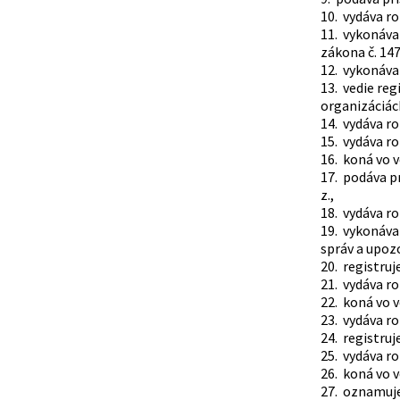
10. vydáva r
11. vykonáva
zákona č. 147
12. vykonáva
13. vedie reg
organizáciách
14. vydáva ro
15. vydáva ro
16. koná vo 
17. podáva p
z.,
18. vydáva r
19. vykonáva
správ a upozo
20. registru
21. vydáva r
22. koná vo 
23. vydáva r
24. registruj
25. vydáva ro
26. koná vo v
27. oznamuje