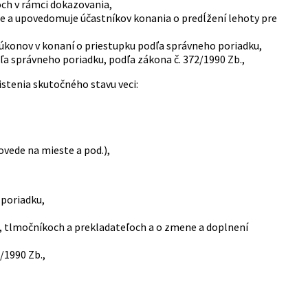
ch v rámci dokazovania,
ie a upovedomuje účastníkov konania o predĺžení lehoty pre
 úkonov v konaní o priestupku podľa správneho poriadku,
a správneho poriadku, podľa zákona č. 372/1990 Zb.,
stenia skutočného stavu veci:
ovede na mieste a pod.),
 poriadku,
h, tlmočníkoch a prekladateľoch a o zmene a doplnení
/1990 Zb.,