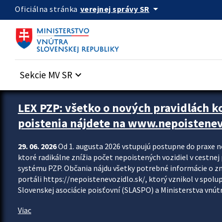
Preskocit na hlavný obsah
arrow_drop_down
verejnej správy SR
Oficiálna stránka
Sekcie MV SR
keyboard_arrow_down
Zastavit automatický posun upútavok
LEX PZP: všetko o nových pravidlách 
poistenia nájdete na www.nepoistenev
29. 06. 2026
Od 1. augusta 2026 vstupujú postupne do praxe 
ktoré radikálne znížia počet nepoistených vozidiel v cestne
systému PZP. Občania nájdu všetky potrebné informácie o 
portáli https://nepoistenevozidlo.sk/, ktorý vznikol v spolu
Slovenskej asociácie poisťovní (SLASPO) a Ministerstva vnútra
Viac