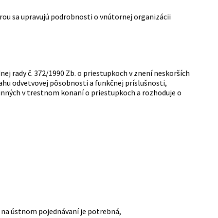
rou sa upravujú podrobnosti o vnútornej organizácii
ej rady č. 372/1990 Zb. o priestupkoch v znení neskorších
sahu odvetvovej pôsobnosti a funkčnej príslušnosti,
činných v trestnom konaní o priestupkoch a rozhoduje o
ť na ústnom pojednávaní je potrebná,