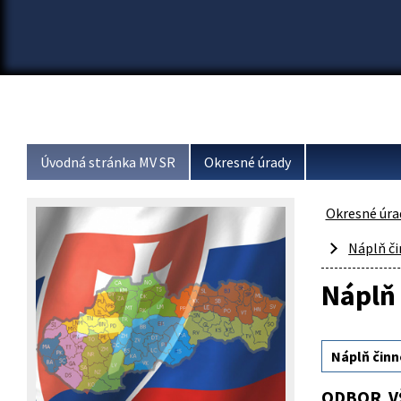
Úvodná stránka MV SR
Okresné úrady
Okresné úra
Náplň či
Náplň 
Náplň činn
ODBOR V