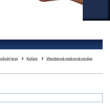
ošický kraj
Košice
Všeobecná vnútorná správa