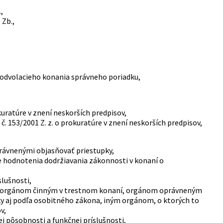
,
 Zb.,
odvolacieho konania správneho poriadku,
kuratúre v znení neskorších predpisov,
. 153/2001 Z. z. o prokuratúre v znení neskorších predpisov,
právnenými objasňovať priestupky,
ne hodnotenia dodržiavania zákonnosti v konaní o
slušnosti,
dom, orgánom činným v trestnom konaní, orgánom oprávneným
 aj podľa osobitného zákona, iným orgánom, o ktorých to
v,
j pôsobnosti a funkčnej príslušnosti,