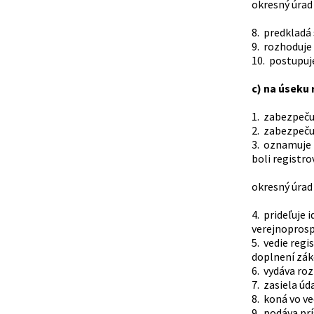
okresný úrad 
8. predkladá 
9. rozhoduje
10. postupuj
c) na úseku 
1. zabezpeču
2. zabezpeču
3. oznamuje 
boli registr
okresný úrad 
4. prideľuje
verejnoprospe
5. vedie regi
doplnení záko
6. vydáva roz
7. zasiela úd
8. koná vo v
9. podáva pr