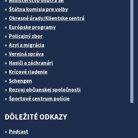
Ministerstvo vnútra SR
Štátna komisia pre volby
Okresné úrady/Klientske centrá
Európske programy
Policajný zbor
Azyl a migrácia
Verejná správa
Hasiči a záchranári
Krízové riadenie
Schengen
Rozvoj občianskej spoločnosti
Športové centrum polície
DÔLEŽITÉ ODKAZY
Podcast