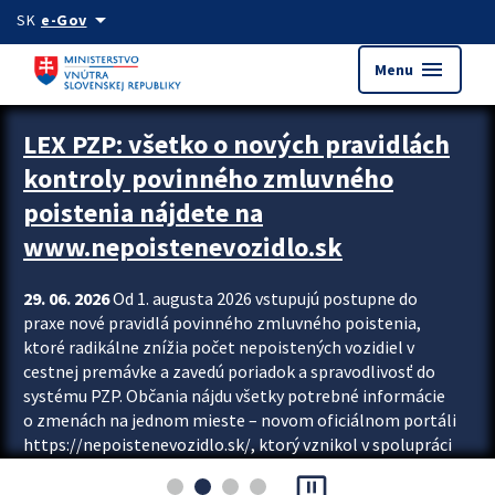
Preskocit na hlavný obsah
arrow_drop_down
SK
e-Gov
menu
Menu
Zastavit automatický posun upútavok
LEX PZP: všetko o nových pravidlách
kontroly povinného zmluvného
poistenia nájdete na
www.nepoistenevozidlo.sk
29. 06. 2026
Od 1. augusta 2026 vstupujú postupne do
praxe nové pravidlá povinného zmluvného poistenia,
ktoré radikálne znížia počet nepoistených vozidiel v
cestnej premávke a zavedú poriadok a spravodlivosť do
systému PZP. Občania nájdu všetky potrebné informácie
o zmenách na jednom mieste – novom oficiálnom portáli
https://nepoistenevozidlo.sk/, ktorý vznikol v spolupráci
Slovenskej kancelárie poisťovateľov (SKP), Slovenskej
pause_presentation
asociácie poisťovní (SLASPO) a Ministerstva vnútra SR.