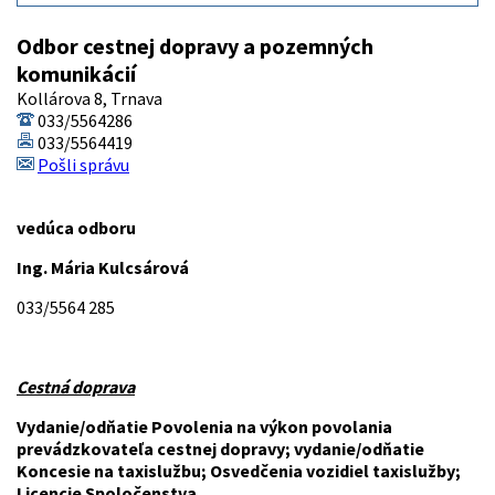
Odbor cestnej dopravy a pozemných
komunikácií
Kollárova 8, Trnava
033/5564286
033/5564419
Pošli správu
vedúca odboru
Ing. Mária Kulcsárová
033/5564 285
Cestná doprava
Vydanie/odňatie Povolenia na výkon povolania
prevádzkovateľa cestnej dopravy; vydanie/odňatie
Koncesie na taxislužbu; Osvedčenia vozidiel taxislužby;
Licencie Spoločenstva