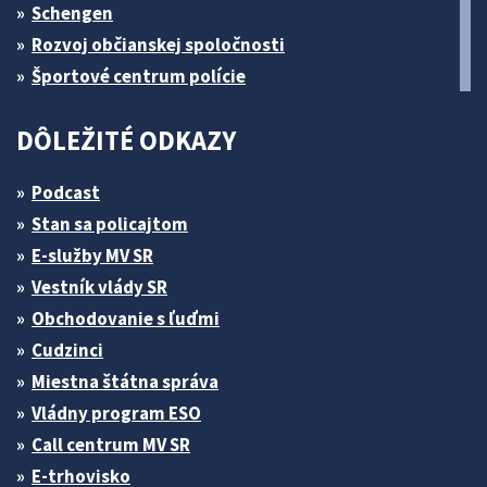
Schengen
Rozvoj občianskej spoločnosti
Športové centrum polície
DÔLEŽITÉ ODKAZY
Podcast
Stan sa policajtom
E-služby MV SR
Vestník vlády SR
Obchodovanie s ľuďmi
Cudzinci
Miestna štátna správa
Vládny program ESO
Call centrum MV SR
E-trhovisko