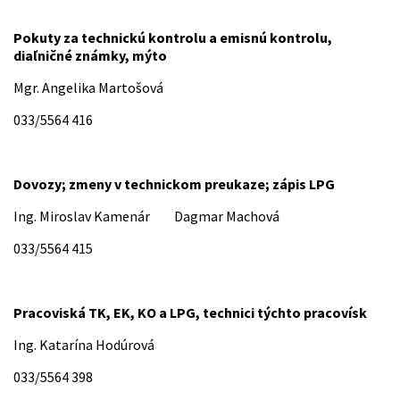
Pokuty za technickú kontrolu a emisnú kontrolu,
diaľničné známky, mýto
Mgr. Angelika Martošová
033/5564 416
Dovozy; zmeny v technickom preukaze; zápis LPG
Ing. Miroslav Kamenár Dagmar Machová
033/5564 415
Pracoviská TK, EK, KO a LPG, technici týchto pracovísk
Ing. Katarína Hodúrová
033/5564 398