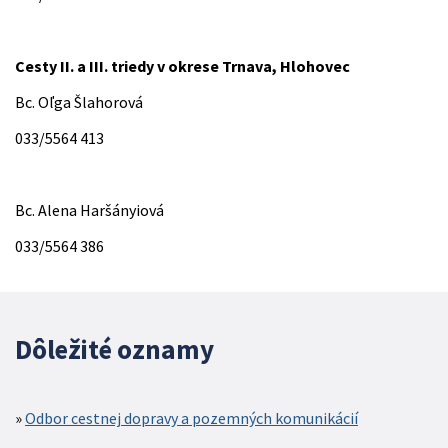
Cesty II. a III. triedy v okrese Trnava, Hlohovec
Bc. Oľga Šlahorová
033/5564 413
Bc. Alena Haršányiová
033/5564 386
Dôležité oznamy
Odbor cestnej dopravy a pozemných komunikácií