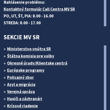
Nahlásenie problému:
Kontaktný formulár Call Centra MV SR
PO, UT, ŠT, PIA: 8.00 - 16.00
STREDA: 8.00 - 17.00
SEKCIE MV SR
Ministerstvo vnútra SR
Štátna komisia pre volby
Okresné úrady/Klientske centrá
Európske programy
Policajný zbor
Azyl a migrácia
Verejná správa
Hasiči a záchranári
Krízové riadenie