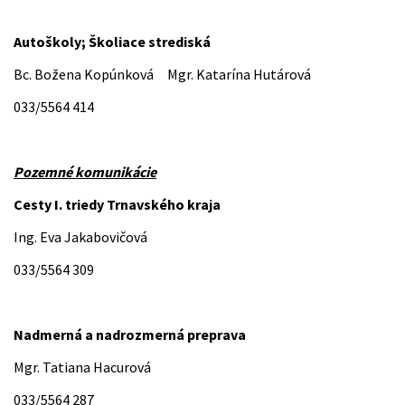
Autoškoly; Školiace strediská
Bc. Božena Kopúnková Mgr. Katarína Hutárová
033/5564 414
Pozemné komunikácie
Cesty I. triedy Trnavského kraja
Ing. Eva Jakabovičová
033/5564 309
Nadmerná a nadrozmerná preprava
Mgr. Tatiana Hacurová
033/5564 287