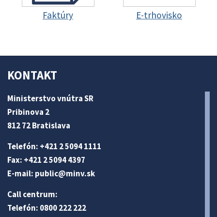
Faktúry
E-trhovisko
KONTAKT
Ministerstvo vnútra SR
Pribinova 2
812 72 Bratislava
Telefón: +421 2 5094 1111
Fax: +421 2 5094 4397
E-mail:
public@minv
.sk
Call centrum:
Telefón: 0800 222 222