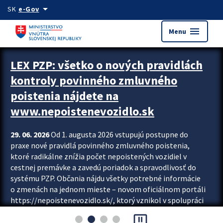
Preskocit na hlavný obsah
arrow_drop_down
SK
e-Gov
menu
Menu
Zastavit automatický posun upútavok
LEX PZP: všetko o nových pravidlách
kontroly povinného zmluvného
poistenia nájdete na
www.nepoistenevozidlo.sk
29. 06. 2026
Od 1. augusta 2026 vstupujú postupne do
praxe nové pravidlá povinného zmluvného poistenia,
ktoré radikálne znížia počet nepoistených vozidiel v
cestnej premávke a zavedú poriadok a spravodlivosť do
systému PZP. Občania nájdu všetky potrebné informácie
o zmenách na jednom mieste – novom oficiálnom portáli
https://nepoistenevozidlo.sk/, ktorý vznikol v spolupráci
Slovenskej kancelárie poisťovateľov (SKP), Slovenskej
pause_presentation
asociácie poisťovní (SLASPO) a Ministerstva vnútra SR.