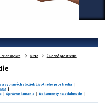
itriansky kraj
Nitra
Životné prostredie
die
y a vybraných zložiek životného prostredia
raja
a
Správne konania
Dokumenty na stiahnutie