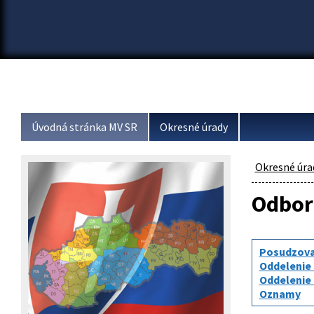
Úvodná stránka MV SR
Okresné úrady
Okresné úra
Odbor 
Posudzovan
Oddelenie 
Oddelenie 
Oznamy