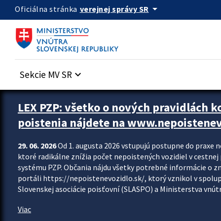
Preskocit na hlavný obsah
arrow_drop_down
verejnej správy SR
Oficiálna stránka
Sekcie MV SR
keyboard_arrow_down
Zastavit automatický posun upútavok
LEX PZP: všetko o nových pravidlách 
poistenia nájdete na www.nepoistenev
29. 06. 2026
Od 1. augusta 2026 vstupujú postupne do praxe 
ktoré radikálne znížia počet nepoistených vozidiel v cestne
systému PZP. Občania nájdu všetky potrebné informácie o 
portáli https://nepoistenevozidlo.sk/, ktorý vznikol v spolu
Slovenskej asociácie poisťovní (SLASPO) a Ministerstva vnútra
Viac