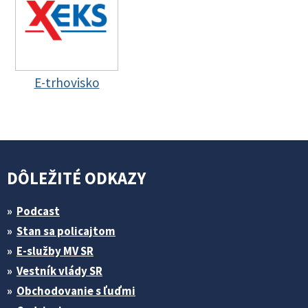
E-trhovisko
DÔLEŽITÉ ODKAZY
Podcast
Stan sa policajtom
E-služby MV SR
Vestník vlády SR
Obchodovanie s ľuďmi