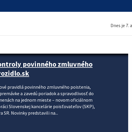
Dnes je 7.
kontroly povinného zmluvného
ozidlo.sk
nové pravidlá povinného zmluvného poistenia,
j premávke a zavedú poriadok a spravodlivosť do
zmenách na jednom mieste – novom oficiálnom
práci Slovenskej kancelárie poisťovateľov (SKP),
 SR. Novinky predstavili na...