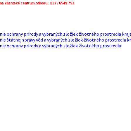
 na klientské centrum odboru: 037 / 6549 753
ie ochrany prírody a vybraných zložiek životného prostredia kraj
ie štátnej správy vôd a vybraných zložiek životného prostredia kr
ie ochrany prírody a vybraných zložiek životného prostredia