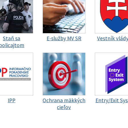
Staň sa
E-služby MV SR
Vestník vlád
policajtom
IPP
Ochrana mäkkých
Entry/Exit Sy
cieľov