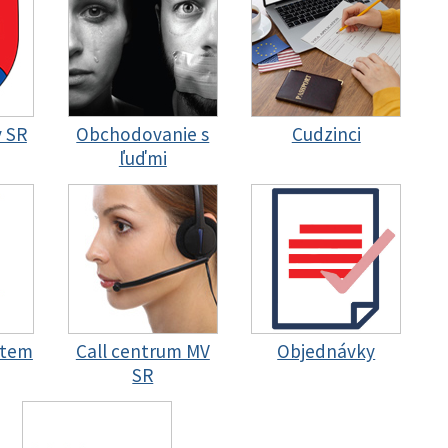
y SR
Obchodovanie s
Cudzinci
ľuďmi
stem
Call centrum MV
Objednávky
SR