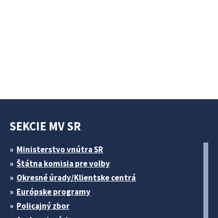
SEKCIE MV SR
Ministerstvo vnútra SR
Štátna komisia pre volby
Okresné úrady/Klientske centrá
Európske programy
Policajný zbor