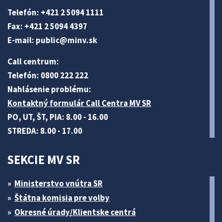
Telefón: +421 2 5094 1111
Fax: +421 2 5094 4397
E-mail:
public@minv
.sk
Call centrum:
Telefón: 0800 222 222
Nahlásenie problému:
Kontaktný formulár Call Centra MV SR
PO, UT, ŠT, PIA: 8.00 - 16.00
STREDA: 8.00 - 17.00
SEKCIE MV SR
Ministerstvo vnútra SR
Štátna komisia pre volby
Okresné úrady/Klientske centrá