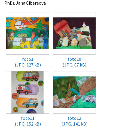
PhDr. Jana Cibereová.
foto1
foto10
(JPG, 127 kB)
(JPG, 87 kB)
foto11
foto12
(JPG, 152 kB)
(JPG, 141 kB)