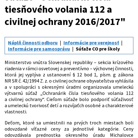
tiesňového volania 112 a
civilnej ochrany 2016/2017"
Náplň činnosti odboru
Informácie pre verejnosť
Informácie pre samosprávu
Súťaže CO pre školy
Ministerstvo vnútra Slovenskej republiky – sekcia krízového
riadenia v rámci osvetovej a preventívno – výchovnej činnosti,
ktorá jej vyplýva z ustanovení § 12 bod 1, písm. g zákona
NR SR č. 42/1994 Z. z. o civilnej ochrane obyvateľstva vyhlásila
a v spolupráci s okresnými úradmi organizovala umeleckú
výtvarnú súťaž „Ochranárik čísla tiesňového volania 112
a civilnej ochrany“. Cieľom súťaže bolo podporiť súťaživosť
a umeleckú tvorivosť detí a rozvíjaťch osobné a charakterové
vlastnosti.
Deťom, ktoré sa umiestnili na prvých troch miestach boli
odovzdané víťazné ceny za jednotlivé kategórie. Ceny
odovzdávala prednostka okresného úradu Michalovce