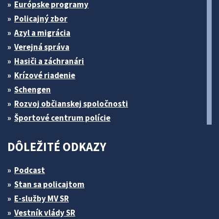
Európske programy
Policajný zbor
Azyl a migrácia
Verejná správa
Hasiči a záchranári
Krízové riadenie
Schengen
Rozvoj občianskej spoločnosti
Športové centrum polície
DÔLEŽITÉ ODKAZY
Podcast
Stan sa policajtom
E-služby MV SR
Vestník vlády SR