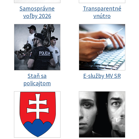
Samosprávne
Transparentné
voľby 2026
vnútro
Staň sa
E-služby MV SR
policajtom