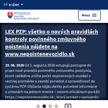
Preskocit na hlavný obsah
arrow_drop_down
SK
e-Gov
menu
Menu
Zastavit automatický posun upútavok
LEX PZP: všetko o nových pravidlách
kontroly povinného zmluvného
poistenia nájdete na
www.nepoistenevozidlo.sk
29. 06. 2026
Od 1. augusta 2026 vstupujú postupne do
praxe nové pravidlá povinného zmluvného poistenia,
ktoré radikálne znížia počet nepoistených vozidiel v
cestnej premávke a zavedú poriadok a spravodlivosť do
systému PZP. Občania nájdu všetky potrebné informácie
o zmenách na jednom mieste – novom oficiálnom portáli
https://nepoistenevozidlo.sk/, ktorý vznikol v spolupráci
Slovenskej kancelárie poisťovateľov (SKP), Slovenskej
pause_presentation
asociácie poisťovní (SLASPO) a Ministerstva vnútra SR.