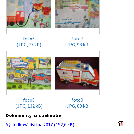
foto6
foto7
(JPG, 77 kB)
(JPG, 98 kB)
foto8
foto9
(JPG, 132 kB)
(JPG, 83 kB)
Dokumenty na stiahnutie
Výsledková listina 2017 (152,6 kB)