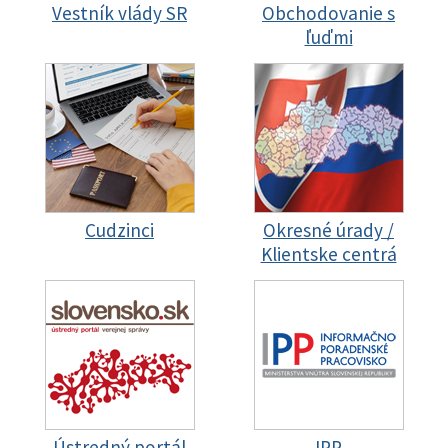
Vestník vlády SR
Obchodovanie s
ľuďmi
Cudzinci
Okresné úrady /
Klientske centrá
Ústredný portál
IPP