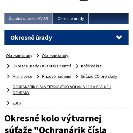
Novinky predstavili na...
Viac
Úvodná stránka MV SR
Okresné úrady
Okresné úrady
Okresné úrady
Okresné úrady
Okresné úrady / Klientske centrá
Košický kraj
Michalovce
Krízové riadenie
Súťaže CO pre školy
OCHRANÁRIK ČÍSLA TIESŇOVÉHO VOLANIA 112 A CIVILNEJ
OCHRANY
2016
Okresné kolo výtvarnej
súťaže "Ochranárik čísla