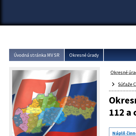
Úvodná stránka MV SR
Okresné úrady
Okresné úra
Súťaže C
Okresn
112 a 
Náplň činn