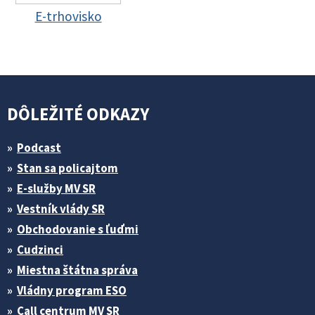
E-trhovisko
DÔLEŽITÉ ODKAZY
Podcast
Stan sa policajtom
E-služby MV SR
Vestník vlády SR
Obchodovanie s ľuďmi
Cudzinci
Miestna štátna správa
Vládny program ESO
Call centrum MV SR