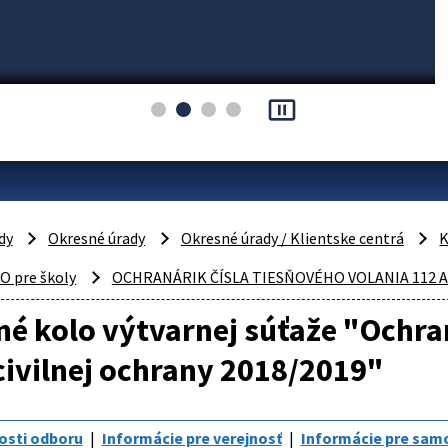
pause_presentation
dy
Okresné úrady
Okresné úrady / Klientske centrá
K
O pre školy
OCHRANÁRIK ČÍSLA TIESŇOVÉHO VOLANIA 112 A
é kolo výtvarnej súťaže "Ochran
civilnej ochrany 2018/2019"
osti odboru
Informácie pre verejnosť
Informácie pre sam