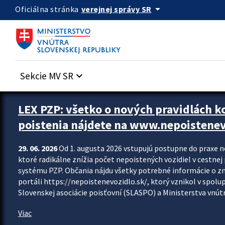
Preskocit na hlavný obsah
arrow_drop_down
verejnej správy SR
Oficiálna stránka
Sekcie MV SR
keyboard_arrow_down
Zastavit automatický posun upútavok
LEX PZP: všetko o nových pravidlách 
poistenia nájdete na www.nepoistenev
29. 06. 2026
Od 1. augusta 2026 vstupujú postupne do praxe 
ktoré radikálne znížia počet nepoistených vozidiel v cestne
systému PZP. Občania nájdu všetky potrebné informácie o 
portáli https://nepoistenevozidlo.sk/, ktorý vznikol v spolu
Slovenskej asociácie poisťovní (SLASPO) a Ministerstva vnútra
Viac