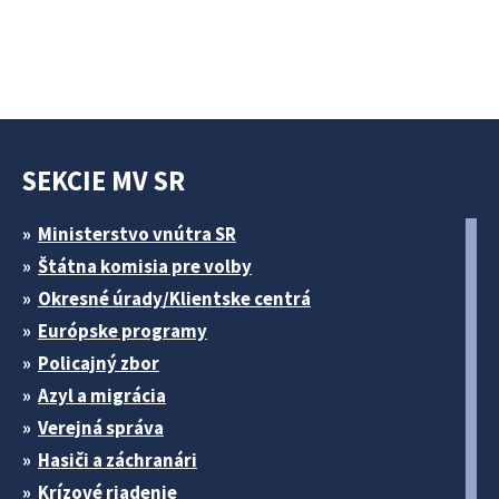
SEKCIE MV SR
Ministerstvo vnútra SR
Štátna komisia pre volby
Okresné úrady/Klientske centrá
Európske programy
Policajný zbor
Azyl a migrácia
Verejná správa
Hasiči a záchranári
Krízové riadenie