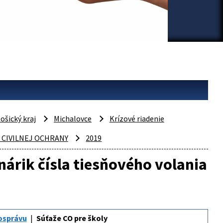
ošický kraj
Michalovce
Krízové riadenie
 CIVILNEJ OCHRANY
2019
árik čísla tiesňového volania
osprávu
Súťaže CO pre školy