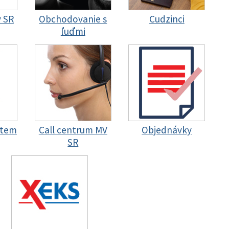
y SR
Obchodovanie s
Cudzinci
ľuďmi
stem
Call centrum MV
Objednávky
SR