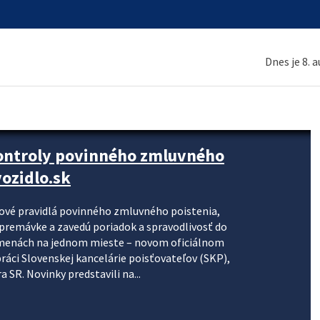
Dnes je 8. 
kontroly povinného zmluvného
ozidlo.sk
nové pravidlá povinného zmluvného poistenia,
j premávke a zavedú poriadok a spravodlivosť do
zmenách na jednom mieste – novom oficiálnom
práci Slovenskej kancelárie poisťovateľov (SKP),
 SR. Novinky predstavili na...