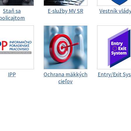
Staň sa
E-služby MV SR
Vestník vlád
policajtom
IPP
Ochrana mäkkých
Entry/Exit Sy
cieľov