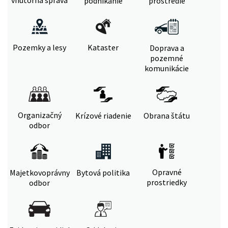
vnútorná správa
podnikanie
prostredie
Pozemky a lesy
Kataster
Doprava a
pozemné
komunikácie
Organizačný
Krízové riadenie
Obrana štátu
odbor
Opravné
Majetkovoprávny
Bytová politika
prostriedky
odbor