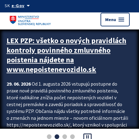
Preskocit na hlavný obsah
arrow_drop_down
SK
e-Gov
menu
Menu
Zastavit automatický posun upútavok
LEX PZP: všetko o nových pravidlách
kontroly povinného zmluvného
poistenia nájdete na
www.nepoistenevozidlo.sk
29. 06. 2026
Od 1. augusta 2026 vstupujú postupne do
praxe nové pravidlá povinného zmluvného poistenia,
ktoré radikálne znížia počet nepoistených vozidiel v
cestnej premávke a zavedú poriadok a spravodlivosť do
systému PZP. Občania nájdu všetky potrebné informácie
o zmenách na jednom mieste – novom oficiálnom portáli
https://nepoistenevozidlo.sk/, ktorý vznikol v spolupráci
Slovenskej kancelárie poisťovateľov (SKP), Slovenskej
pause_presentation
asociácie poisťovní (SLASPO) a Ministerstva vnútra SR.