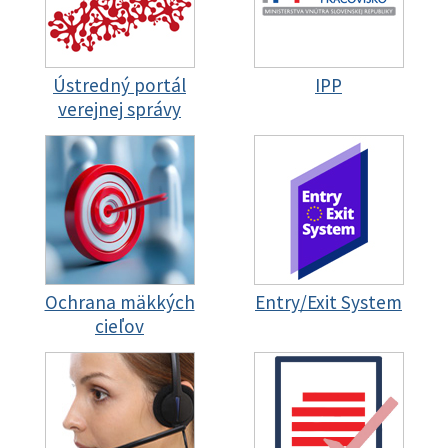
Ústredný portál
IPP
verejnej správy
Ochrana mäkkých
Entry/Exit System
cieľov