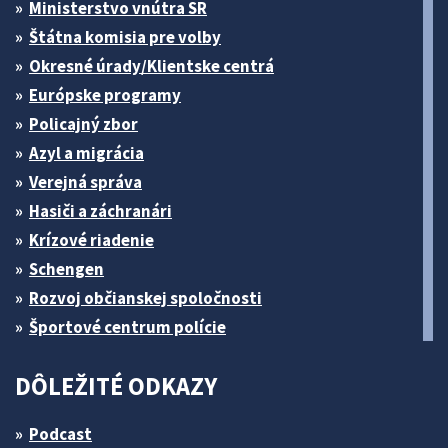
Ministerstvo vnútra SR
Štátna komisia pre volby
Okresné úrady/Klientske centrá
Európske programy
Policajný zbor
Azyl a migrácia
Verejná správa
Hasiči a záchranári
Krízové riadenie
Schengen
Rozvoj občianskej spoločnosti
Športové centrum polície
DÔLEŽITÉ ODKAZY
Podcast