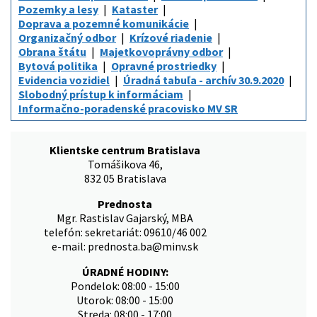
Pozemky a lesy
Kataster
Doprava a pozemné komunikácie
Organizačný odbor
Krízové riadenie
Obrana štátu
Majetkovoprávny odbor
Bytová politika
Opravné prostriedky
Evidencia vozidiel
Úradná tabuľa - archív 30.9.2020
Slobodný prístup k informáciam
Informačno-poradenské pracovisko MV SR
Klientske centrum Bratislava
Tomášikova 46,
832 05 Bratislava
Prednosta
Mgr. Rastislav Gajarský, MBA
telefón: sekretariát: 09610/46 002
e-mail: prednosta.ba@minv.sk
ÚRADNÉ HODINY:
Pondelok: 08:00 - 15:00
Utorok: 08:00 - 15:00
Streda: 08:00 - 17:00