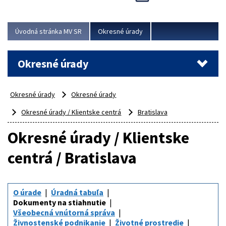
Novinky predstavili na...
Viac
Úvodná stránka MV SR
Okresné úrady
Okresné úrady
Okresné úrady
Okresné úrady
Okresné úrady / Klientske centrá
Bratislava
Okresné úrady / Klientske
centrá / Bratislava
O úrade
Úradná tabuľa
Dokumenty na stiahnutie
Všeobecná vnútorná správa
Živnostenské podnikanie
Životné prostredie