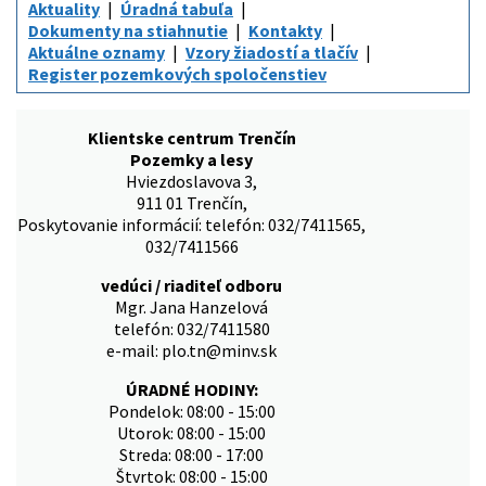
Aktuality
Úradná tabuľa
Dokumenty na stiahnutie
Kontakty
Aktuálne oznamy
Vzory žiadostí a tlačív
Register pozemkových spoločenstiev
Klientske centrum Trenčín
Pozemky a lesy
Hviezdoslavova 3,
911 01 Trenčín,
Poskytovanie informácií: telefón: 032/7411565,
032/7411566
vedúci / riaditeľ odboru
Mgr. Jana Hanzelová
telefón: 032/7411580
e-mail: plo.tn@minv.sk
ÚRADNÉ HODINY:
Pondelok: 08:00 - 15:00
Utorok: 08:00 - 15:00
Streda: 08:00 - 17:00
Štvrtok: 08:00 - 15:00