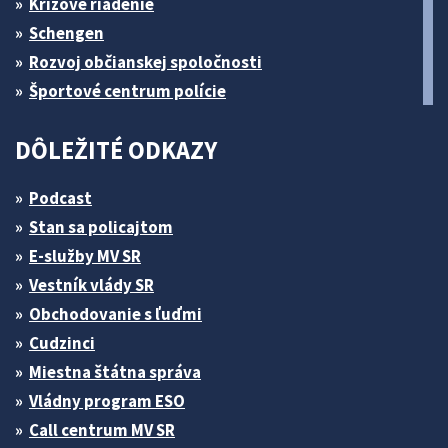
Krízové riadenie
Schengen
Rozvoj občianskej spoločnosti
Športové centrum polície
DÔLEŽITÉ ODKAZY
Podcast
Stan sa policajtom
E-služby MV SR
Vestník vlády SR
Obchodovanie s ľuďmi
Cudzinci
Miestna štátna správa
Vládny program ESO
Call centrum MV SR