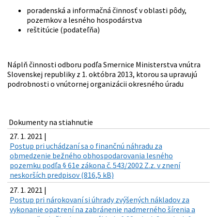
poradenská a informačná činnosť v oblasti pôdy,
pozemkov a lesného hospodárstva
reštitúcie (podateľňa)
Náplň činnosti odboru podľa Smernice Ministerstva vnútra
Slovenskej republiky z 1. októbra 2013, ktorou sa upravujú
podrobnosti o vnútornej organizácii okresného úradu
Dokumenty na stiahnutie
27. 1. 2021 |
Postup pri uchádzaní sa o finančnú náhradu za
obmedzenie bežného obhospodarovania lesného
pozemku podľa § 61e zákona č. 543/2002 Z.z. v znení
neskorších predpisov (816,5 kB)
27. 1. 2021 |
Postup pri nárokovaní si úhrady zvýšených nákladov za
vykonanie opatrení na zabránenie nadmerného šírenia a