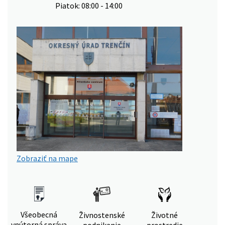
Piatok: 08:00 - 14:00
Zobraziť na mape
Všeobecná
Živnostenské
Životné
vnútorná správa
podnikanie
prostredie