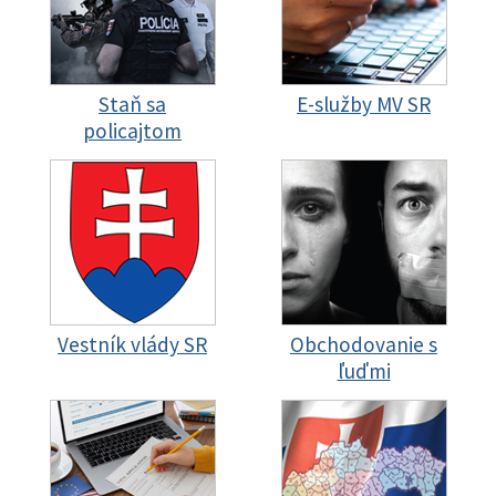
Staň sa
E-služby MV SR
policajtom
Vestník vlády SR
Obchodovanie s
ľuďmi