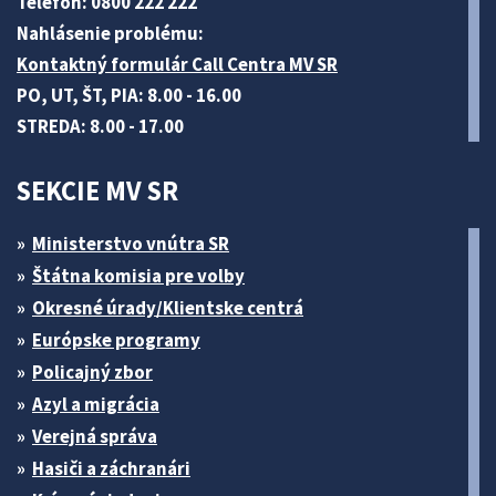
Telefón: 0800 222 222
Nahlásenie problému:
Kontaktný formulár Call Centra MV SR
PO, UT, ŠT, PIA: 8.00 - 16.00
STREDA: 8.00 - 17.00
SEKCIE MV SR
Ministerstvo vnútra SR
Štátna komisia pre volby
Okresné úrady/Klientske centrá
Európske programy
Policajný zbor
Azyl a migrácia
Verejná správa
Hasiči a záchranári