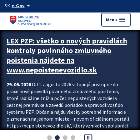
Preskocit na hlavný obsah
arrow_drop_down
SK
e-Gov
menu
Menu
Zastavit automatický posun upútavok
LEX PZP: všetko o nových pravidlách
kontroly povinného zmluvného
poistenia nájdete na
www.nepoistenevozidlo.sk
29. 06. 2026
Od 1. augusta 2026 vstupujú postupne do
praxe nové pravidlá povinného zmluvného poistenia,
ktoré radikálne znížia počet nepoistených vozidiel v
cestnej premávke a zavedú poriadok a spravodlivosť do
systému PZP. Občania nájdu všetky potrebné informácie
o zmenách na jednom mieste – novom oficiálnom portáli
https://nepoistenevozidlo.sk/, ktorý vznikol v spolupráci
Slovenskej kancelárie poisťovateľov (SKP), Slovenskej
pause_presentation
asociácie poisťovní (SLASPO) a Ministerstva vnútra SR.