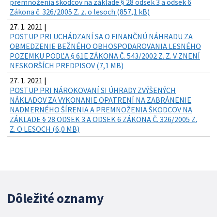
premnoženia škodcov na základe § 28 odsek 3 a odsek 6
Zákona č. 326/2005 Z. z. o lesoch (857,1 kB)
27. 1. 2021 |
POSTUP PRI UCHÁDZANÍ SA O FINANČNÚ NÁHRADU ZA
OBMEDZENIE BEŽNÉHO OBHOSPODAROVANIA LESNÉHO
POZEMKU PODĽA § 61E ZÁKONA Č. 543/2002 Z. Z. V ZNENÍ
NESKORŠÍCH PREDPISOV (7,1 MB)
27. 1. 2021 |
POSTUP PRI NÁROKOVANÍ SI ÚHRADY ZVÝŠENÝCH
NÁKLADOV ZA VYKONANIE OPATRENÍ NA ZABRÁNENIE
NADMERNÉHO ŠÍRENIA A PREMNOŽENIA ŠKODCOV NA
ZÁKLADE § 28 ODSEK 3 A ODSEK 6 ZÁKONA Č. 326/2005 Z.
Z. O LESOCH (6,0 MB)
Dôležité oznamy