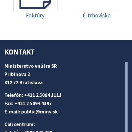
Faktúry
E-trhovisko
KONTAKT
Ministerstvo vnútra SR
Pribinova 2
812 72 Bratislava
Telefón: +421 2 5094 1111
Fax: +421 2 5094 4397
E-mail:
public@minv
.sk
Call centrum: