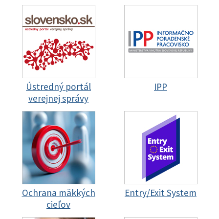
Ústredný portál
IPP
verejnej správy
Ochrana mäkkých
Entry/Exit System
cieľov