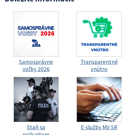
Samosprávne
Transparentné
voľby 2026
vnútro
Staň sa
E-služby MV SR
policajtom