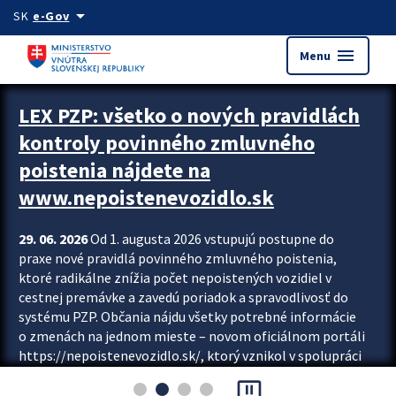
Preskocit na hlavný obsah
arrow_drop_down
SK
e-Gov
menu
Menu
Zastavit automatický posun upútavok
LEX PZP: všetko o nových pravidlách
kontroly povinného zmluvného
poistenia nájdete na
www.nepoistenevozidlo.sk
29. 06. 2026
Od 1. augusta 2026 vstupujú postupne do
praxe nové pravidlá povinného zmluvného poistenia,
ktoré radikálne znížia počet nepoistených vozidiel v
cestnej premávke a zavedú poriadok a spravodlivosť do
systému PZP. Občania nájdu všetky potrebné informácie
o zmenách na jednom mieste – novom oficiálnom portáli
https://nepoistenevozidlo.sk/, ktorý vznikol v spolupráci
Slovenskej kancelárie poisťovateľov (SKP), Slovenskej
pause_presentation
asociácie poisťovní (SLASPO) a Ministerstva vnútra SR.