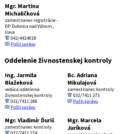
Mgr. Martina
Michaličková
zamestnanec registrácie -
DP Dubnica nad Váhom ,
Ilava
042/4424018
Pošli správu
Oddelenie živnostenskej kontroly
Ing. Jarmila
Bc. Adriana
Blažeková
Mikulajová
vedúca oddelenia
zamestnanec kontroly
živnostenskej kontroly
032/7411 273
032/7411 288
Pošli správu
Pošli správu
Mgr. Vladimír Ďuriš
Mgr. Marcela
zamestnanec kontroly
Juríková
032/7411 274