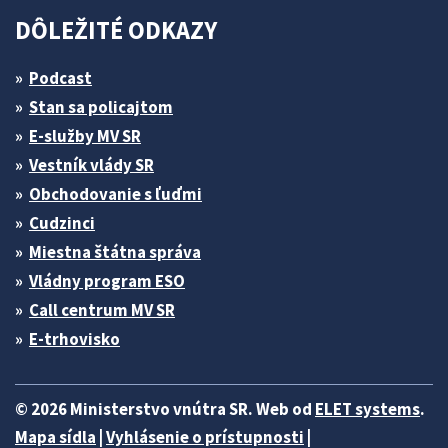
DÔLEŽITÉ ODKAZY
Podcast
Stan sa policajtom
E-služby MV SR
Vestník vlády SR
Obchodovanie s ľuďmi
Cudzinci
Miestna štátna správa
Vládny program ESO
Call centrum MV SR
E-trhovisko
© 2026 Ministerstvo vnútra SR. Web od
ELET systems
.
Mapa sídla
|
Vyhlásenie o prístupnosti
|