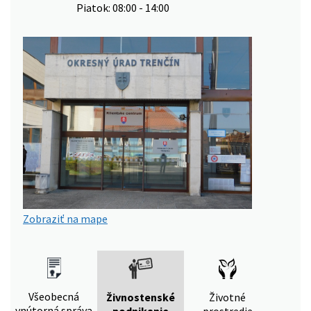
Piatok: 08:00 - 14:00
Zobraziť na mape
Všeobecná
Živnostenské
Životné
vnútorná správa
podnikanie
prostredie