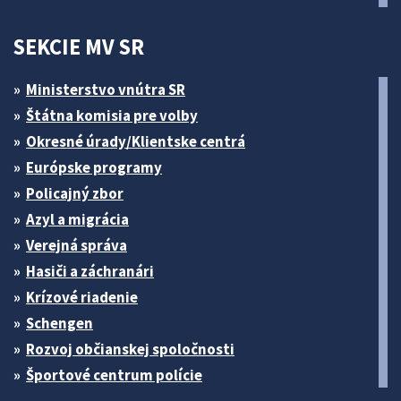
SEKCIE MV SR
Ministerstvo vnútra SR
Štátna komisia pre volby
Okresné úrady/Klientske centrá
Európske programy
Policajný zbor
Azyl a migrácia
Verejná správa
Hasiči a záchranári
Krízové riadenie
Schengen
Rozvoj občianskej spoločnosti
Športové centrum polície