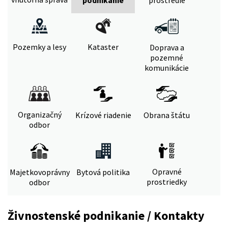
Pozemky a lesy
Kataster
Doprava a
pozemné
komunikácie
Organizačný
Krízové riadenie
Obrana štátu
odbor
Opravné
Majetkovoprávny
Bytová politika
prostriedky
odbor
Živnostenské podnikanie / Kontakty