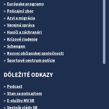
Európske programy
Policajný zbor
Azyl a migrácia
Verejná správa
Hasiči a záchranári
Krízové riadenie
Schengen
Rozvoj občianskej spoločnosti
Športové centrum polície
DÔLEŽITÉ ODKAZY
Podcast
Stan sa policajtom
E-služby MV SR
Vestník vlády SR