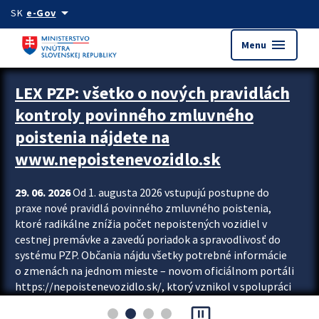
Preskocit na hlavný obsah
arrow_drop_down
SK
e-Gov
menu
Menu
Zastavit automatický posun upútavok
LEX PZP: všetko o nových pravidlách
kontroly povinného zmluvného
poistenia nájdete na
www.nepoistenevozidlo.sk
29. 06. 2026
Od 1. augusta 2026 vstupujú postupne do
praxe nové pravidlá povinného zmluvného poistenia,
ktoré radikálne znížia počet nepoistených vozidiel v
cestnej premávke a zavedú poriadok a spravodlivosť do
systému PZP. Občania nájdu všetky potrebné informácie
o zmenách na jednom mieste – novom oficiálnom portáli
https://nepoistenevozidlo.sk/, ktorý vznikol v spolupráci
Slovenskej kancelárie poisťovateľov (SKP), Slovenskej
pause_presentation
asociácie poisťovní (SLASPO) a Ministerstva vnútra SR.