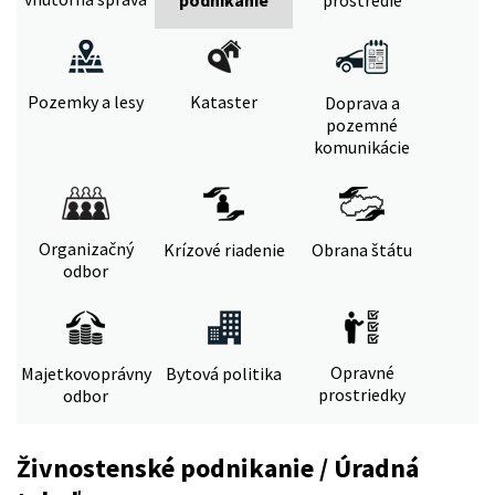
Pozemky a lesy
Kataster
Doprava a
pozemné
komunikácie
Organizačný
Krízové riadenie
Obrana štátu
odbor
Opravné
Majetkovoprávny
Bytová politika
prostriedky
odbor
Živnostenské podnikanie / Úradná