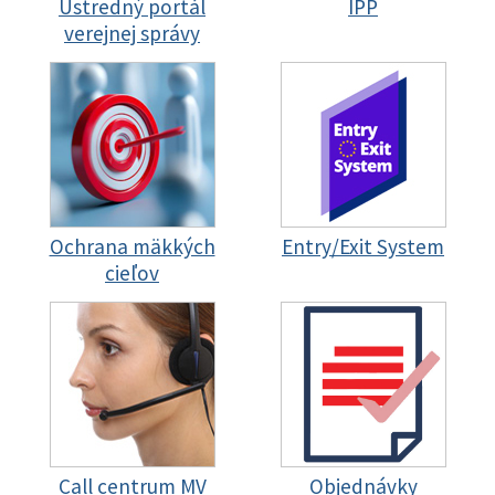
Ústredný portál
IPP
verejnej správy
Ochrana mäkkých
Entry/Exit System
cieľov
Call centrum MV
Objednávky