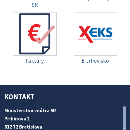
SR
Faktúry
E-trhovisko
KONTAKT
Ministerstvo vnútra SR
Pribinova 2
812 72 Bratislava