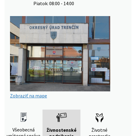
Piatok: 08:00 - 14:00
Zobraziť na mape
Všeobecná
Živnostenské
Životné
vnútorná správa
podnikanie
prostredie