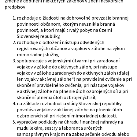
zmene a doplnení niektorých zákonov v znení neskorších
predpisov
rozhoduje o žiadosti na dobrovoľné prevzatie brannej
povinnosti občanom, ktorým nevznikla branná
povinnosť, a ktorí majú trvalý pobyt na území
Slovenskej republiky,
rozhoduje o odložení nástupu odvedených
registrovaných občanov a vojakov v zálohe na výkon
mimoriadnej služby,
spolupracuje s vojenskými útvarmi pri zaraďovaní
vojakov v zálohe do aktívnych záloh, pri nástupe
vojakov v zálohe zaradených do aktívnych záloh (ďalej
len vojak v aktívnej zálohe“) na pravidelné cvičenie a pri
skončení pravidelného cvičenia, pri nástupe vojakov
v aktívnej zálohe na plnenie úloh ozbrojených síl a pri
skončení plnenia úloh ozbrojených síl,
na základe rozhodnutia vlády Slovenskej republiky
povoláva vojakov v aktívnej zálohe na plnenie úloh
ozbrojených síl pri riešení mimoriadnej udalosti,
vypracúva podklady na úhradu finančnej náhrady na
mzdu lekára, sestry a laboranta určených
samosprávnym krajom na zabezpečenie odvodu alebo