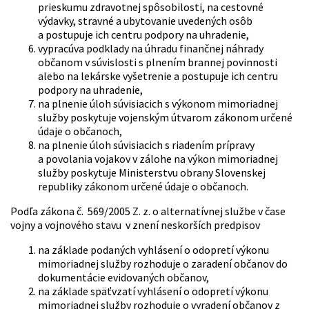
prieskumu zdravotnej spôsobilosti, na cestovné
výdavky, stravné a ubytovanie uvedených osôb
a postupuje ich centru podpory na uhradenie,
vypracúva podklady na úhradu finančnej náhrady
občanom v súvislosti s plnením brannej povinnosti
alebo na lekárske vyšetrenie a postupuje ich centru
podpory na uhradenie,
na plnenie úloh súvisiacich s výkonom mimoriadnej
služby poskytuje vojenským útvarom zákonom určené
údaje o občanoch,
na plnenie úloh súvisiacich s riadením prípravy
a povolania vojakov v zálohe na výkon mimoriadnej
služby poskytuje Ministerstvu obrany Slovenskej
republiky zákonom určené údaje o občanoch.
Podľa zákona č. 569/2005 Z. z. o alternatívnej službe v čase
vojny a vojnového stavu v znení neskorších predpisov
na základe podaných vyhlásení o odopretí výkonu
mimoriadnej služby rozhoduje o zaradení občanov do
dokumentácie evidovaných občanov,
na základe späťvzatí vyhlásení o odopretí výkonu
mimoriadnej služby rozhoduje o vyradení občanov z