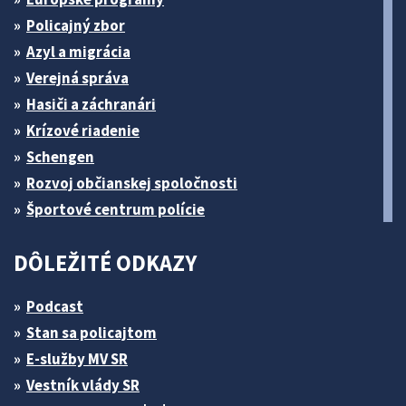
Policajný zbor
Azyl a migrácia
Verejná správa
Hasiči a záchranári
Krízové riadenie
Schengen
Rozvoj občianskej spoločnosti
Športové centrum polície
DÔLEŽITÉ ODKAZY
Podcast
Stan sa policajtom
E-služby MV SR
Vestník vlády SR