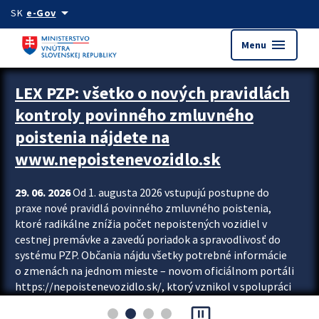
Preskocit na hlavný obsah
arrow_drop_down
SK
e-Gov
menu
Menu
Zastavit automatický posun upútavok
LEX PZP: všetko o nových pravidlách
kontroly povinného zmluvného
poistenia nájdete na
www.nepoistenevozidlo.sk
29. 06. 2026
Od 1. augusta 2026 vstupujú postupne do
praxe nové pravidlá povinného zmluvného poistenia,
ktoré radikálne znížia počet nepoistených vozidiel v
cestnej premávke a zavedú poriadok a spravodlivosť do
systému PZP. Občania nájdu všetky potrebné informácie
o zmenách na jednom mieste – novom oficiálnom portáli
https://nepoistenevozidlo.sk/, ktorý vznikol v spolupráci
Slovenskej kancelárie poisťovateľov (SKP), Slovenskej
pause_presentation
asociácie poisťovní (SLASPO) a Ministerstva vnútra SR.