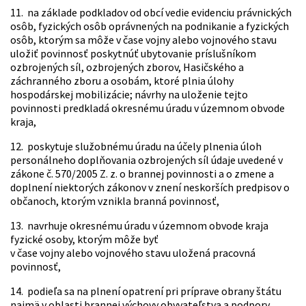
11. na základe podkladov od obcí vedie evidenciu právnických
osôb, fyzických osôb oprávnených na podnikanie a fyzických
osôb, ktorým sa môže v čase vojny alebo vojnového stavu
uložiť povinnosť poskytnúť ubytovanie príslušníkom
ozbrojených síl, ozbrojených zborov, Hasičského a
záchranného zboru a osobám, ktoré plnia úlohy
hospodárskej mobilizácie; návrhy na uloženie tejto
povinnosti predkladá okresnému úradu v územnom obvode
kraja,
12. poskytuje služobnému úradu na účely plnenia úloh
personálneho doplňovania ozbrojených síl údaje uvedené v
zákone č. 570/2005 Z. z. o brannej povinnosti a o zmene a
doplnení niektorých zákonov v znení neskorších predpisov o
občanoch, ktorým vznikla branná povinnosť,
13. navrhuje okresnému úradu v územnom obvode kraja
fyzické osoby, ktorým môže byť
v čase vojny alebo vojnového stavu uložená pracovná
povinnosť,
14. podieľa sa na plnení opatrení pri príprave obrany štátu
najmä v oblasti brannej výchovy obyvateľstva a podpory