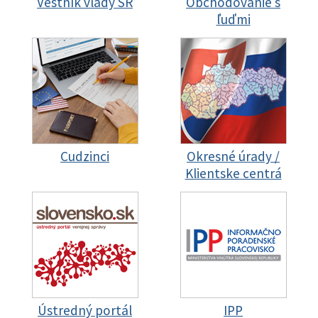
Vestník vlády SR
Obchodovanie s
ľuďmi
Cudzinci
Okresné úrady /
Klientske centrá
Ústredný portál
IPP