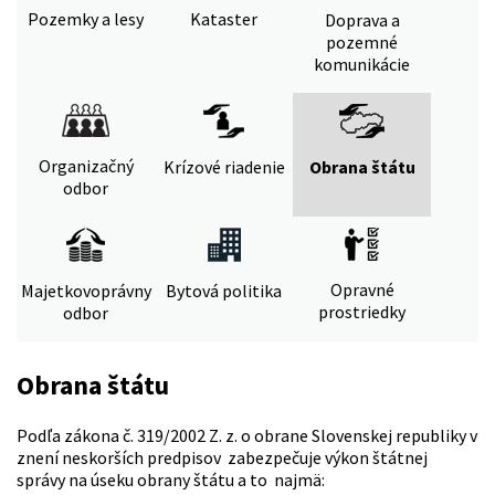
Pozemky a lesy
Kataster
Doprava a
pozemné
komunikácie
Organizačný
Krízové riadenie
Obrana štátu
odbor
Opravné
Majetkovoprávny
Bytová politika
prostriedky
odbor
Obrana štátu
Podľa zákona č. 319/2002 Z. z. o obrane Slovenskej republiky v
znení neskorších predpisov zabezpečuje výkon štátnej
správy na úseku obrany štátu a to najmä: