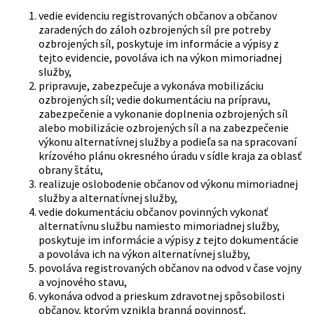
vedie evidenciu registrovaných občanov a občanov
zaradených do záloh ozbrojených síl pre potreby
ozbrojených síl, poskytuje im informácie a výpisy z
tejto evidencie, povoláva ich na výkon mimoriadnej
služby,
pripravuje, zabezpečuje a vykonáva mobilizáciu
ozbrojených síl; vedie dokumentáciu na prípravu,
zabezpečenie a vykonanie doplnenia ozbrojených síl
alebo mobilizácie ozbrojených síl a na zabezpečenie
výkonu alternatívnej služby a podieľa sa na spracovaní
krízového plánu okresného úradu v sídle kraja za oblasť
obrany štátu,
realizuje oslobodenie občanov od výkonu mimoriadnej
služby a alternatívnej služby,
vedie dokumentáciu občanov povinných vykonať
alternatívnu službu namiesto mimoriadnej služby,
poskytuje im informácie a výpisy z tejto dokumentácie
a povoláva ich na výkon alternatívnej služby,
povoláva registrovaných občanov na odvod v čase vojny
a vojnového stavu,
vykonáva odvod a prieskum zdravotnej spôsobilosti
občanov, ktorým vznikla branná povinnosť,