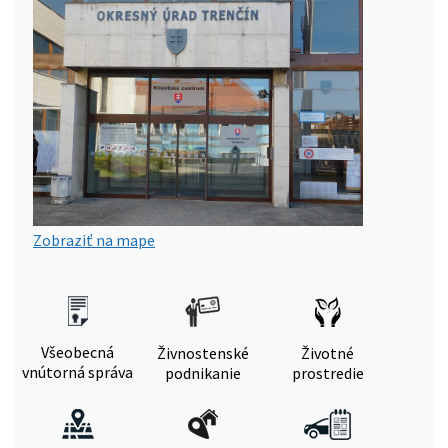
Zobraziť na mape
Všeobecná
Živnostenské
Životné
vnútorná správa
podnikanie
prostredie