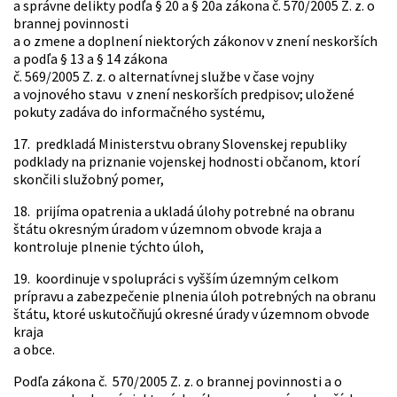
a správne delikty podľa § 20 a § 20a zákona č. 570/2005 Z. z. o
brannej povinnosti
a o zmene a doplnení niektorých zákonov v znení neskorších
a podľa § 13 a § 14 zákona
č. 569/2005 Z. z. o alternatívnej službe v čase vojny
a vojnového stavu v znení neskorších predpisov; uložené
pokuty zadáva do informačného systému,
17. predkladá Ministerstvu obrany Slovenskej republiky
podklady na priznanie vojenskej hodnosti občanom, ktorí
skončili služobný pomer,
18. prijíma opatrenia a ukladá úlohy potrebné na obranu
štátu okresným úradom v územnom obvode kraja a
kontroluje plnenie týchto úloh,
19. koordinuje v spolupráci s vyšším územným celkom
prípravu a zabezpečenie plnenia úloh potrebných na obranu
štátu, ktoré uskutočňujú okresné úrady v územnom obvode
kraja
a obce.
Podľa zákona č. 570/2005 Z. z. o brannej povinnosti a o