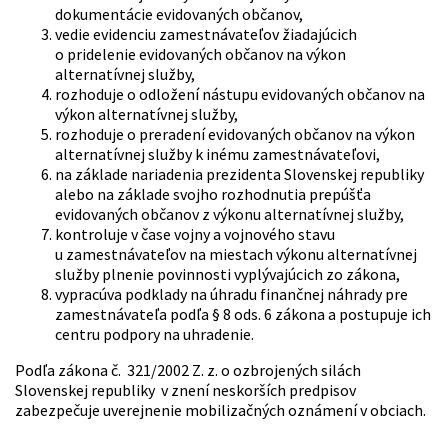
dokumentácie evidovaných občanov,
vedie evidenciu zamestnávateľov žiadajúcich
o pridelenie evidovaných občanov na výkon
alternatívnej služby,
rozhoduje o odložení nástupu evidovaných občanov na
výkon alternatívnej služby,
rozhoduje o preradení evidovaných občanov na výkon
alternatívnej služby k inému zamestnávateľovi,
na základe nariadenia prezidenta Slovenskej republiky
alebo na základe svojho rozhodnutia prepúšťa
evidovaných občanov z výkonu alternatívnej služby,
kontroluje v čase vojny a vojnového stavu
u zamestnávateľov na miestach výkonu alternatívnej
služby plnenie povinnosti vyplývajúcich zo zákona,
vypracúva podklady na úhradu finančnej náhrady pre
zamestnávateľa podľa § 8 ods. 6 zákona a postupuje ich
centru podpory na uhradenie.
Podľa zákona č. 321/2002 Z. z. o ozbrojených silách
Slovenskej republiky v znení neskorších predpisov
zabezpečuje uverejnenie mobilizačných oznámení v obciach.