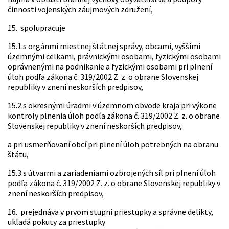
činnosti vojenských záujmových združení,
15. spolupracuje
15.1.s orgánmi miestnej štátnej správy, obcami, vyššími
územnými celkami, právnickými osobami, fyzickými osobami
oprávnenými na podnikanie a fyzickými osobami pri plnení
úloh podľa zákona č. 319/2002 Z. z. o obrane Slovenskej
republiky v znení neskorších predpisov,
15.2.s okresnými úradmi v územnom obvode kraja pri výkone
kontroly plnenia úloh podľa zákona č. 319/2002 Z. z. o obrane
Slovenskej republiky v znení neskorších predpisov,
a pri usmerňovaní obcí pri plnení úloh potrebných na obranu
štátu,
15.3.s útvarmi a zariadeniami ozbrojených síl pri plnení úloh
podľa zákona č. 319/2002 Z. z. o obrane Slovenskej republiky v
znení neskorších predpisov,
16. prejednáva v prvom stupni priestupky a správne delikty,
ukladá pokuty za priestupky