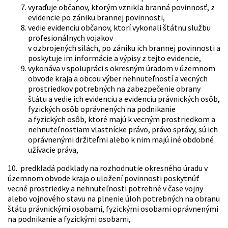
vyraďuje občanov, ktorým vznikla branná povinnosť, z
evidencie po zániku brannej povinnosti,
vedie evidenciu občanov, ktorí vykonali štátnu službu
profesionálnych vojakov
v ozbrojených silách, po zániku ich brannej povinnosti a
poskytuje im informácie a výpisy z tejto evidencie,
vykonáva v spolupráci s okresným úradom v územnom
obvode kraja a obcou výber nehnuteľností a vecných
prostriedkov potrebných na zabezpečenie obrany
štátu a vedie ich evidenciu a evidenciu právnických osôb,
fyzických osôb oprávnených na podnikanie
a fyzických osôb, ktoré majú k vecným prostriedkom a
nehnuteľnostiam vlastnícke právo, právo správy, sú ich
oprávnenými držiteľmi alebo k nim majú iné obdobné
užívacie práva,
10. predkladá podklady na rozhodnutie okresného úradu v
územnom obvode kraja o uložení povinnosti poskytnúť
vecné prostriedky a nehnuteľnosti potrebné v čase vojny
alebo vojnového stavu na plnenie úloh potrebných na obranu
štátu právnickými osobami, fyzickými osobami oprávnenými
na podnikanie a fyzickými osobami,