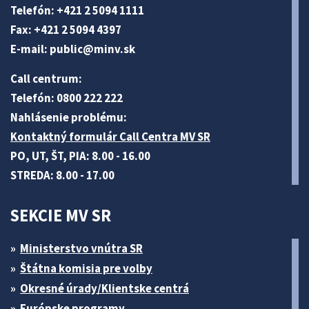
Telefón: +421 2 5094 1111
Fax: +421 2 5094 4397
E-mail:
public@minv
.sk
Call centrum:
Telefón: 0800 222 222
Nahlásenie problému:
Kontaktný formulár Call Centra MV SR
PO, UT, ŠT, PIA: 8.00 - 16.00
STREDA: 8.00 - 17.00
SEKCIE MV SR
Ministerstvo vnútra SR
Štátna komisia pre volby
Okresné úrady/Klientske centrá
Európske programy