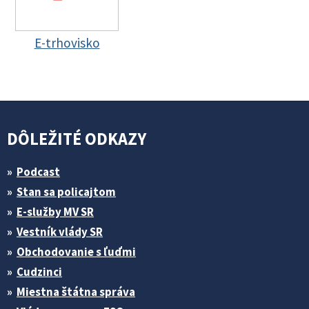
E-trhovisko
DÔLEŽITÉ ODKAZY
Podcast
Stan sa policajtom
E-služby MV SR
Vestník vlády SR
Obchodovanie s ľuďmi
Cudzinci
Miestna štátna správa