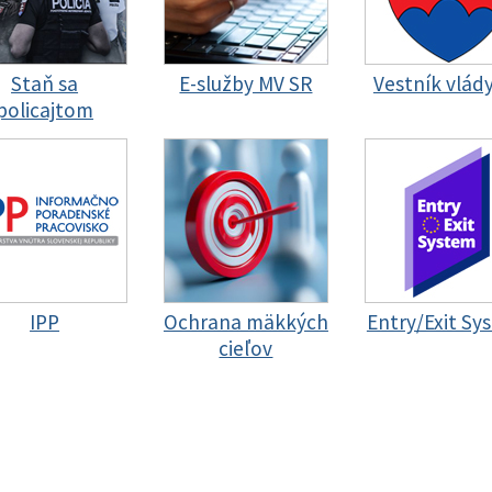
Staň sa
E-služby MV SR
Vestník vlád
policajtom
IPP
Ochrana mäkkých
Entry/Exit Sy
cieľov