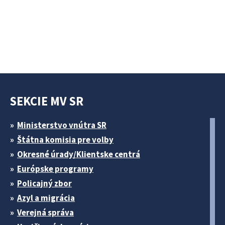
SEKCIE MV SR
Ministerstvo vnútra SR
Štátna komisia pre volby
Okresné úrady/Klientske centrá
Európske programy
Policajný zbor
Azyl a migrácia
Verejná správa