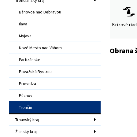
Trenčiansky kraj
Bánovce nad Bebravou
Ilava
Krízové ria
Myjava
Nové Mesto nad Váhom
Obrana š
Partizánske
Považská Bystrica
Prievidza
Púchov
Trenčín
Trnavský kraj
Žilinský kraj