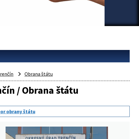
renčín
Obrana štátu
nčín / Obrana štátu
or obrany štátu