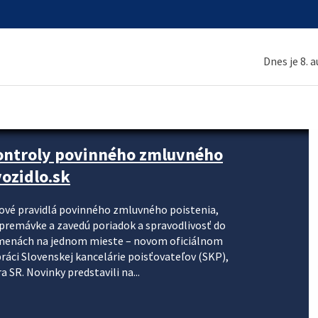
Dnes je 8. 
kontroly povinného zmluvného
ozidlo.sk
nové pravidlá povinného zmluvného poistenia,
j premávke a zavedú poriadok a spravodlivosť do
zmenách na jednom mieste – novom oficiálnom
práci Slovenskej kancelárie poisťovateľov (SKP),
 SR. Novinky predstavili na...