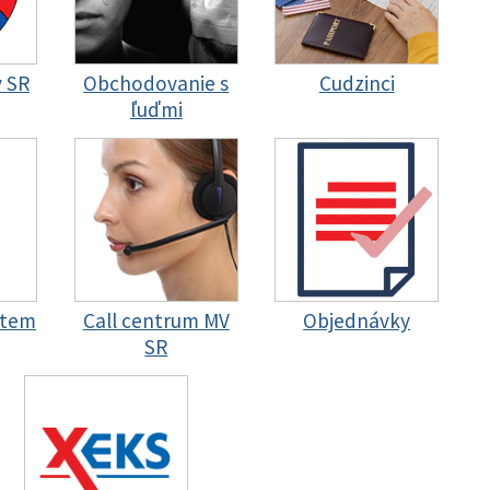
y SR
Obchodovanie s
Cudzinci
ľuďmi
stem
Call centrum MV
Objednávky
SR