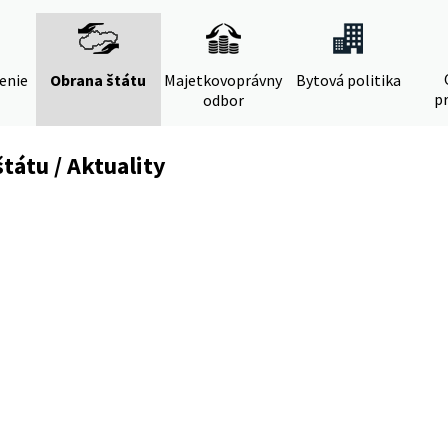
denie
Obrana štátu
Majetkovoprávny
Bytová politika
pr
odbor
tátu / Aktuality