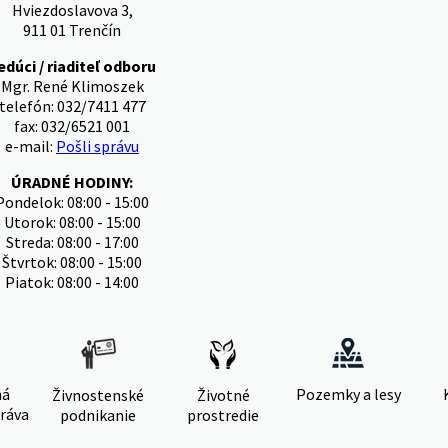
Hviezdoslavova 3,
911 01 Trenčín
edúci / riaditeľ odboru
Mgr. René Klimoszek
telefón: 032/7411 477
fax: 032/6521 001
e-mail:
Pošli správu
ÚRADNÉ HODINY:
Pondelok: 08:00 - 15:00
Utorok: 08:00 - 15:00
Streda: 08:00 - 17:00
Štvrtok: 08:00 - 15:00
Piatok: 08:00 - 14:00
ná
Pozemky a lesy
Živnostenské
Životné
ráva
podnikanie
prostredie