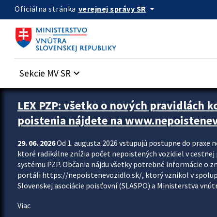
Preskocit na hlavný obsah
arrow_drop_down
verejnej správy SR
Oficiálna stránka
Sekcie MV SR
keyboard_arrow_down
Zastavit automatický posun upútavok
LEX PZP: všetko o nových pravidlách 
poistenia nájdete na www.nepoistenev
29. 06. 2026
Od 1. augusta 2026 vstupujú postupne do praxe 
ktoré radikálne znížia počet nepoistených vozidiel v cestne
systému PZP. Občania nájdu všetky potrebné informácie o 
portáli https://nepoistenevozidlo.sk/, ktorý vznikol v spolu
Slovenskej asociácie poisťovní (SLASPO) a Ministerstva vnútra
Viac