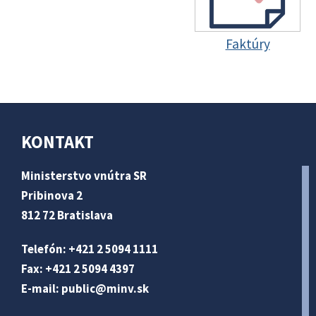
Faktúry
KONTAKT
Ministerstvo vnútra SR
Pribinova 2
812 72 Bratislava
Telefón: +421 2 5094 1111
Fax: +421 2 5094 4397
E-mail:
public@minv
.sk