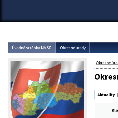
Úvodná stránka MV SR
Okresné úrady
Okresné úra
Okresn
Aktuality
Kli