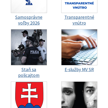
Samosprávne
Transparentné
voľby 2026
vnútro
Staň sa
E-služby MV SR
policajtom