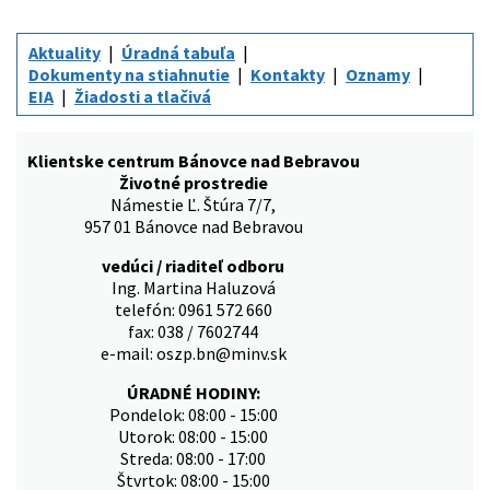
Aktuality
Úradná tabuľa
Dokumenty na stiahnutie
Kontakty
Oznamy
EIA
Žiadosti a tlačivá
Klientske centrum Bánovce nad Bebravou
Životné prostredie
Námestie Ľ. Štúra 7/7,
957 01 Bánovce nad Bebravou
vedúci / riaditeľ odboru
Ing. Martina Haluzová
telefón: 0961 572 660
fax: 038 / 7602744
e-mail: oszp.bn@minv.sk
ÚRADNÉ HODINY:
Pondelok: 08:00 - 15:00
Utorok: 08:00 - 15:00
Streda: 08:00 - 17:00
Štvrtok: 08:00 - 15:00