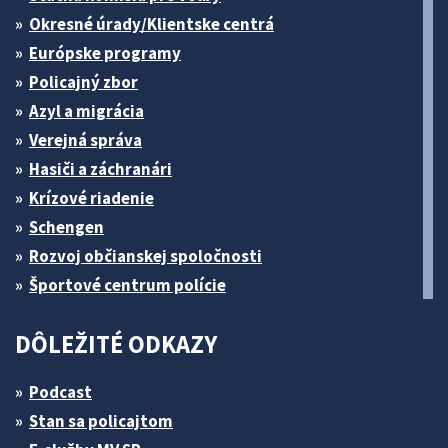
Okresné úrady/Klientske centrá
Európske programy
Policajný zbor
Azyl a migrácia
Verejná správa
Hasiči a záchranári
Krízové riadenie
Schengen
Rozvoj občianskej spoločnosti
Športové centrum polície
DÔLEŽITÉ ODKAZY
Podcast
Stan sa policajtom