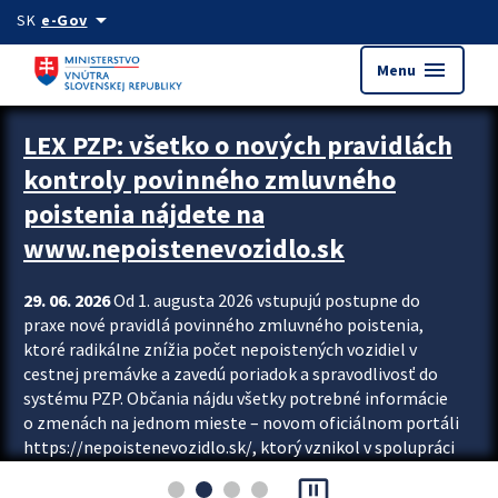
Preskocit na hlavný obsah
arrow_drop_down
SK
e-Gov
menu
Menu
Zastavit automatický posun upútavok
LEX PZP: všetko o nových pravidlách
kontroly povinného zmluvného
poistenia nájdete na
www.nepoistenevozidlo.sk
29. 06. 2026
Od 1. augusta 2026 vstupujú postupne do
praxe nové pravidlá povinného zmluvného poistenia,
ktoré radikálne znížia počet nepoistených vozidiel v
cestnej premávke a zavedú poriadok a spravodlivosť do
systému PZP. Občania nájdu všetky potrebné informácie
o zmenách na jednom mieste – novom oficiálnom portáli
https://nepoistenevozidlo.sk/, ktorý vznikol v spolupráci
Slovenskej kancelárie poisťovateľov (SKP), Slovenskej
pause_presentation
asociácie poisťovní (SLASPO) a Ministerstva vnútra SR.