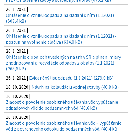
26. 1. 2021 |
Ohlásenie o vzniku odpadu a nakladaní s ním (1.12021)
(503,4 kB)
26. 1. 2021 |
Ohlásenie o vzniku odpadu a nakladaní s ním (1.12021) -
postup na vyplnenie tlačiva (634,0 kB)
26. 1. 2021 |
Ohlásenie o obaloch uvedených na trh v SR a plneni miery
zhodnocovaní a recyklácie odpadov z obalov (1.1.2021)
(268,6 kB)
26. 1. 2021 |
Evidenčný list odpadu (1.1.2021) (279,0 kB)
16. 10. 2020 |
Návrh na kolaudáciu vodnej stavby (40,8 kB)
16. 10. 2020 |
Žiadosť o povolenie osobitného užívania vôd vypúšťanie
odpadových vôd do podzemných vôd (48,6 kB)
16. 10. 2020 |
Žiadosť o povolenie osobitného užívania vôd – vypúšťanie
vôd z povrchového odtoku do podzemných vôd. (40,4 kB)