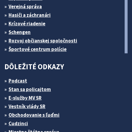
Verejná správa
Hasiči a záchranári
Krízové riadenie
Schengen
Rozvoj občianskej spoločnosti
Športové centrum polície
DÔLEŽITÉ ODKAZY
Podcast
Stan sa policajtom
E-služby MV SR
Vestník vlády SR
Obchodovanie s ľuďmi
Cudzinci
Miestna štátna správa