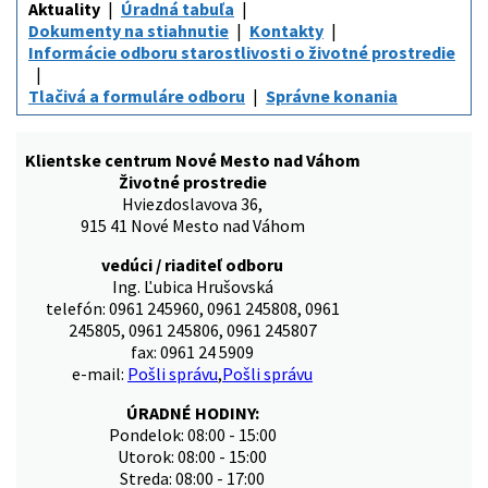
Aktuality
Úradná tabuľa
Dokumenty na stiahnutie
Kontakty
Informácie odboru starostlivosti o životné prostredie
Tlačivá a formuláre odboru
Správne konania
Klientske centrum Nové Mesto nad Váhom
Životné prostredie
Hviezdoslavova 36,
915 41 Nové Mesto nad Váhom
vedúci / riaditeľ odboru
Ing. Ľubica Hrušovská
telefón: 0961 245960, 0961 245808, 0961
245805, 0961 245806, 0961 245807
fax: 0961 24 5909
e-mail:
Pošli správu
,
Pošli správu
ÚRADNÉ HODINY:
Pondelok: 08:00 - 15:00
Utorok: 08:00 - 15:00
Streda: 08:00 - 17:00