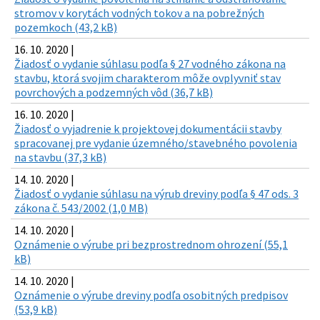
stromov v korytách vodných tokov a na pobrežných
pozemkoch (43,2 kB)
16. 10. 2020 |
Žiadosť o vydanie súhlasu podľa § 27 vodného zákona na
stavbu, ktorá svojim charakterom môže ovplyvniť stav
povrchových a podzemných vôd (36,7 kB)
16. 10. 2020 |
Žiadosť o vyjadrenie k projektovej dokumentácii stavby
spracovanej pre vydanie územného/stavebného povolenia
na stavbu (37,3 kB)
14. 10. 2020 |
Žiadosť o vydanie súhlasu na výrub dreviny podľa § 47 ods. 3
zákona č. 543/2002 (1,0 MB)
14. 10. 2020 |
Oznámenie o výrube pri bezprostrednom ohrození (55,1
kB)
14. 10. 2020 |
Oznámenie o výrube dreviny podľa osobitných predpisov
(53,9 kB)