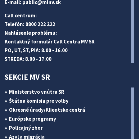
E-mail:
public@minv
.sk
Call centrum:
Telefón: 0800 222 222
Nahlásenie problému:
Kontaktný formulár Call Centra MV SR
PO, UT, ŠT, PIA: 8.00 - 16.00
STREDA: 8.00 - 17.00
SEKCIE MV SR
Ministerstvo vnútra SR
Štátna komisia pre volby
Okresné úrady/Klientske centrá
Európske programy
Policajný zbor
Azyl a migrácia