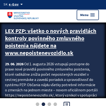
Preskocit na hlavný obsah
arrow_drop_down
SK
e-Gov
menu
Menu
Zastavit automatický posun upútavok
LEX PZP: všetko o nových pravidlách
kontroly povinného zmluvného
poistenia nájdete na
www.nepoistenevozidlo.sk
29. 06. 2026
Od 1. augusta 2026 vstupujú postupne do
praxe nové pravidlá povinného zmluvného poistenia,
ktoré radikálne znížia počet nepoistených vozidiel v
cestnej premávke a zavedú poriadok a spravodlivosť do
systému PZP. Občania nájdu všetky potrebné informácie
o zmenách na jednom mieste – novom oficiálnom portáli
https://nepoistenevozidlo.sk/, ktorý vznikol v spolupráci
Slovenskej kancelárie poisťovateľov (SKP), Slovenskej
pause_presentation
asociácie poisťovní (SLASPO) a Ministerstva vnútra SR.