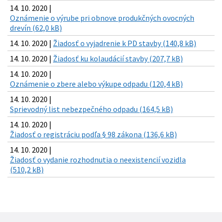
14. 10. 2020 |
Oznámenie o výrube pri obnove produkčných ovocných
drevín (62,0 kB)
14. 10. 2020 |
Žiadosť o vyjadrenie k PD stavby (140,8 kB)
14. 10. 2020 |
Žiadosť ku kolaudácií stavby (207,7 kB)
14. 10. 2020 |
Oznámenie o zbere alebo výkupe odpadu (120,4 kB)
14. 10. 2020 |
Sprievodný list nebezpečného odpadu (164,5 kB)
14. 10. 2020 |
Žiadosť o registráciu podľa § 98 zákona (136,6 kB)
14. 10. 2020 |
Žiadosť o vydanie rozhodnutia o neexistencií vozidla
(510,2 kB)