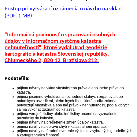
Postup pri vytváraní oznámenia o návrhu na vklad
(PDF, 1 MB)
"Informačná povinnosť o spracovaní osobných
údajov v Informačnom systéme katastra
nehnuteľností", ktoré vydal Úrad geodézie
kartografie a katastra Slovenskej republiky,
Chlumeckého 2, 820 12
Bratislava 21
2.
Podateľňa:
prijíma návrhy na vklad vlastníckeho práva alebo iného práva do
katastra,
prijíma písomné vyhotovenia rozhodnutí štátnych orgánov alebo
notárskych osvedčení, alebo iných listín, ktoré podľa zákona
potvrdzujú vlastnícke alebo iné právo k nehnuteľnosti, podľa ktorých
sa má vykonať záznam do katastra,
prijíma verejné listiny alebo iné listiny určené na vyznačenie
poznámky do katastra,
prijíma návrhy na prešetrenie zmien údajov katastra,
prijíma návrhy na opravu chýb v katastrálnom operáte,
prijíma návrhy na úradné overenie výsledkov vybraných geodetických
a kartografických činností.