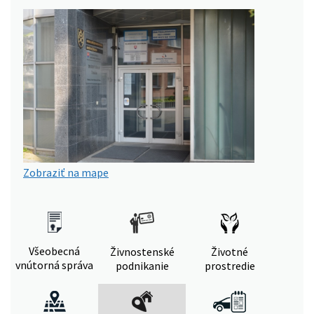
Zobraziť na mape
Všeobecná
Živnostenské
Životné
vnútorná správa
podnikanie
prostredie