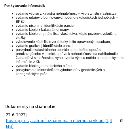
Poskytovanie informácií:
vydanie výpisu z katastra nehnuteľností – výpis z listu vlastníctva,
vydanie údajov o bonitovaných pôdno-ekologických jednotkách –
BPEJ,
vydanie písomnej identifikácie parciel,
vydanie kópie z katastrálnej mapy,
vydanie kópie originálu listu vlastníctva, kópie pozemkovoknižnej
vložky,
vyhotovenie kópií listín zo zbierky listín oprávneným osobám,
vydanie grafickej identifikácie parciel,
poskytnutie katastrálneho operátu alebo iného operátu
preukazujúceho vlastnícke právo k nehnuteľnosti na nahliadnutie
žiadateľovi s možnosťou vyhotovenia výpisu náčrtu alebo poskytnutie
informácie z KN,
vydanie kópie geometrického plánu.
poskytovanie informácií pre vyhotoviteľov geodetických a
kartografických prác.
Dokumenty na stiahnutie
22. 6. 2022 |
Postup pri vytváraní oznámenia o návrhu na vklad (1,4
MB)