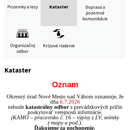
Pozemky a lesy
Kataster
Doprava a
pozemné
komunikácie
Organizačný
Krízové riadenie
odbor
Kataster
Oznam
Okresný úrad Nové Mesto nad Váhom oznamuje, že
dňa
6.7.2026
nebude
katastrálny odbor
z prevádzkových príčin
poskytovať verejnosti informácie.
(KAMO – pracovisko č. 16 – výpisy z LV, snímky
z mapy a pod.).
Ďakujeme za pochopenie.