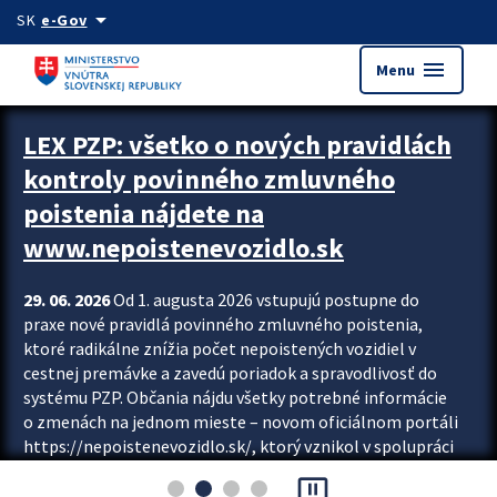
Preskocit na hlavný obsah
arrow_drop_down
SK
e-Gov
menu
Menu
Zastavit automatický posun upútavok
LEX PZP: všetko o nových pravidlách
kontroly povinného zmluvného
poistenia nájdete na
www.nepoistenevozidlo.sk
29. 06. 2026
Od 1. augusta 2026 vstupujú postupne do
praxe nové pravidlá povinného zmluvného poistenia,
ktoré radikálne znížia počet nepoistených vozidiel v
cestnej premávke a zavedú poriadok a spravodlivosť do
systému PZP. Občania nájdu všetky potrebné informácie
o zmenách na jednom mieste – novom oficiálnom portáli
https://nepoistenevozidlo.sk/, ktorý vznikol v spolupráci
Slovenskej kancelárie poisťovateľov (SKP), Slovenskej
pause_presentation
asociácie poisťovní (SLASPO) a Ministerstva vnútra SR.