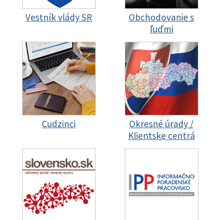
Vestník vlády SR
Obchodovanie s
ľuďmi
Cudzinci
Okresné úrady /
Klientske centrá