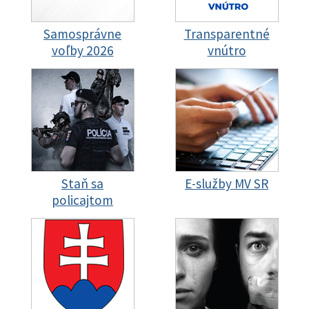
Samosprávne
Transparentné
voľby 2026
vnútro
Staň sa
E-služby MV SR
policajtom