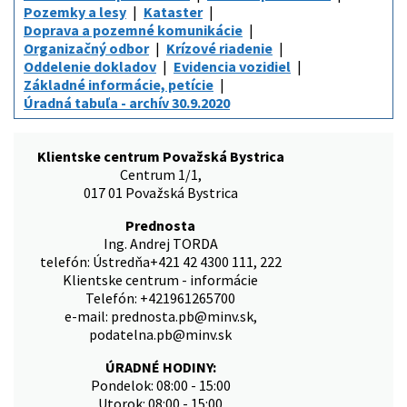
Pozemky a lesy
Kataster
Doprava a pozemné komunikácie
Organizačný odbor
Krízové riadenie
Oddelenie dokladov
Evidencia vozidiel
Základné informácie, petície
Úradná tabuľa - archív 30.9.2020
Klientske centrum Považská Bystrica
Centrum 1/1,
017 01 Považská Bystrica
Prednosta
Ing. Andrej TORDA
telefón: Ústredňa+421 42 4300 111, 222
Klientske centrum - informácie
Telefón: +421961265700
e-mail: prednosta.pb@minv.sk,
podatelna.pb@minv.sk
ÚRADNÉ HODINY:
Pondelok: 08:00 - 15:00
Utorok: 08:00 - 15:00