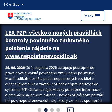
Preskocit na hlavný obsah
arrow_drop_down
SK
e-Gov
menu
Menu
Zastavit automatický posun upútavok
LEX PZP: všetko o nových pravidlách
kontroly povinného zmluvného
poistenia nájdete na
www.nepoistenevozidlo.sk
29. 06. 2026
Od 1. augusta 2026 vstupujú postupne do
praxe nové pravidlá povinného zmluvného poistenia,
ktoré radikálne znížia počet nepoistených vozidiel v
cestnej premávke a zavedú poriadok a spravodlivosť do
systému PZP. Občania nájdu všetky potrebné informácie
o zmenách na jednom mieste – novom oficiálnom portáli
https://nepoistenevozidlo.sk/, ktorý vznikol v spolupráci
Slovenskej kancelárie poisťovateľov (SKP), Slovenskej
pause_presentation
asociácie poisťovní (SLASPO) a Ministerstva vnútra SR.