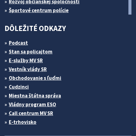
Rozvoj občianskej spoločnosti
Športové centrum polície
DÔLEŽITÉ ODKAZY
Podcast
Stan sa policajtom
E-služby MV SR
Vestník vlády SR
Obchodovanie s ľuďmi
Cudzinci
Miestna štátna správa
Vládny program ESO
Call centrum MV SR
E-trhovisko