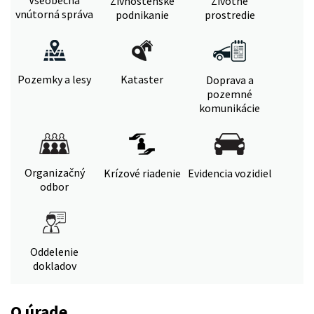
Všeobecná
Živnostenské
Životné
vnútorná správa
podnikanie
prostredie
Pozemky a lesy
Kataster
Doprava a
pozemné
komunikácie
Organizačný
Krízové riadenie
Evidencia vozidiel
odbor
Oddelenie
dokladov
O úrade