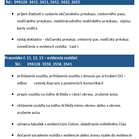
Tel.: 096126 3415, 3411, 3412, 3422, 3425
príjem žiadostí o vydanie občianskeho preukazu, cestovného pasu,
vodičského preukazu, medzinárodného vodičského preukazu, výpisu
karty vodiča
výdaj dokladov - občiansky preukaz, cestovný pas, vodičský preukaz,
osvedčenie o evidencii vozidla - časť I.
Pracovisko č. 11, 12, 13 – evidencia vozidiel:
Tel.: 096126 3550, 3556, 3541
prihlásenie vozidla, prihlásenie vozidla z dovozu po schválení OÚ –
odbor cestnej dopravy a pozemných komunikácií
prepis vozidla na iného držiteľa v rámci okresu, zrušenie avíza
ohlásenie vozidla na iného držiteľa mimo okresu alebo v okrese,
zrušenie avíza
výmena tabuliek s evidenčným číslom, objednanie voliteľného čísla
dočasné vyradenie vozidla z evidencie alebo znovu vzatie do evidencie