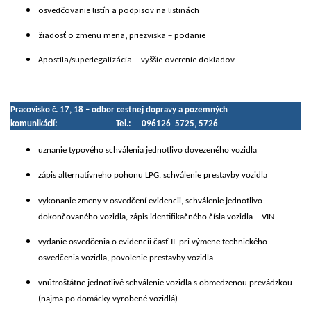
osvedčovanie listín a podpisov na listinách
žiadosť o zmenu mena, priezviska – podanie
Apostila/superlegalizácia - vyššie overenie dokladov
Pracovisko č. 17, 18 – odbor cestnej dopravy a pozemných
komunikácií:
Tel.: 096126 5725, 5726
uznanie typového schválenia jednotlivo dovezeného vozidla
zápis alternatívneho pohonu LPG, schválenie prestavby vozidla
vykonanie zmeny v osvedčení evidencii, schválenie jednotlivo
dokončovaného vozidla, zápis identifikačného čísla vozidla - VIN
vydanie osvedčenia o evidencii časť II. pri výmene technického
osvedčenia vozidla, povolenie prestavby vozidla
vnútroštátne jednotlivé schválenie vozidla s obmedzenou prevádzkou
(najmä po domácky vyrobené vozidlá)