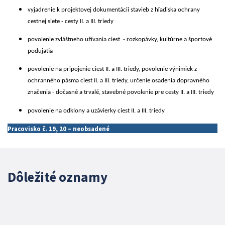
vyjadrenie k projektovej dokumentácii stavieb z hľadiska ochrany
cestnej siete - cesty II. a III. triedy
povolenie zvláštneho užívania ciest - rozkopávky, kultúrne a športové
podujatia
povolenie na pripojenie ciest II. a III. triedy, povolenie výnimiek z
ochranného pásma ciest II. a III. triedy, určenie osadenia dopravného
značenia - dočasné a trvalé, stavebné povolenie pre cesty II. a III. triedy
povolenie na odklony a uzávierky ciest II. a III. triedy
Pracovisko č. 19, 20 – neobsadené
Dôležité oznamy