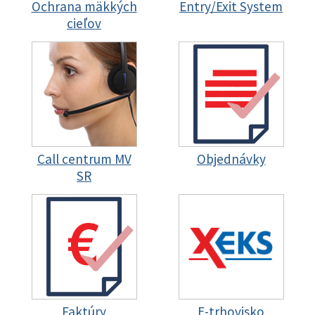
Ochrana mäkkých
Entry/Exit System
cieľov
Call centrum MV
Objednávky
SR
Faktúry
E-trhovisko