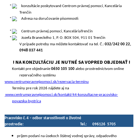
konzultácie poskytované Centrom právnej pomoci, Kancelária
Trenčín
Adresa na doručovanie písomností:
Centrum právnej pomoci, KanceláriaTrenčín
Jozefa Braneckého 1, P. O. BOX 504, 911 01 Trenčín
V prípade potreby ma môžete kontaktovať na tel. Č.:
032/242 00 22,
0948 037 441
! NA KONZULTÁCIU JE NUTNÉ SA VOPRED OBJEDNAŤ !
Kontakt pre objednanie
0650 105 100
alebo prostredníctvom online
rezervačného systému
www.centrumpravnejpomoci.sk/rezervacia-terminu
Termíny pre rok 2026 nájdete aj na
www.centrumpravnejpomoci.sk/kontakt/44-konzultacne-pracovisko-
povazska-bystrica
Pracovisko č. 4 – odbor starostlivosti o životné
prostredie: Tel.: 096126 5705
príjem podaní na úsekoch štátnej vodnej správy, odpadového