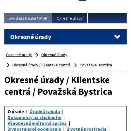
Novinky predstavili na...
Viac
Úvodná stránka MV SR
Okresné úrady
Okresné úrady
Okresné úrady
Okresné úrady
Okresné úrady / Klientske centrá
Považská Bystrica
Okresné úrady / Klientske
centrá / Považská Bystrica
O úrade
Úradná tabuľa
Dokumenty na stiahnutie
Všeobecná vnútorná správa
Živnostenské podnikanie
Životné prostredie