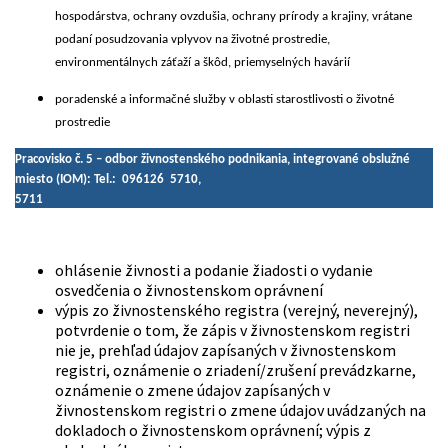
hospodárstva, ochrany ovzdušia, ochrany prírody a krajiny, vrátane
podaní posudzovania vplyvov na životné prostredie,
environmentálnych záťaží a škôd, priemyselných havárií
poradenské a informačné služby v oblasti starostlivosti o životné
prostredie
Pracovisko č. 5 –
odbor živnostenského podnikania, integrované obslužné
miesto (IOM): Tel.: 096126 5710,
5711
ohlásenie živnosti a podanie žiadosti o vydanie
osvedčenia o živnostenskom oprávnení
výpis zo živnostenského registra (verejný, neverejný),
potvrdenie o tom, že zápis v živnostenskom registri
nie je, prehľad údajov zapísaných v živnostenskom
registri, oznámenie o zriadení/zrušení prevádzkarne,
oznámenie o zmene údajov zapísaných v
živnostenskom registri o zmene údajov uvádzaných na
dokladoch o živnostenskom oprávnení; výpis z