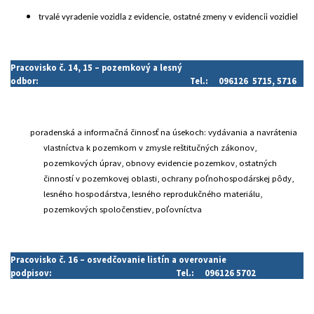
trvalé vyradenie vozidla z evidencie, ostatné zmeny v evidencii vozidiel
Pracovisko č. 14, 15 – pozemkový a lesný
odbor:
Tel.: 096126 5715, 5716
poradenská a informačná činnosť na úsekoch: vydávania a navrátenia
vlastníctva k pozemkom v zmysle reštitučných zákonov,
pozemkových úprav, obnovy evidencie pozemkov, ostatných
činností v pozemkovej oblasti, ochrany poľnohospodárskej pôdy,
lesného hospodárstva, lesného reprodukčného materiálu,
pozemkových spoločenstiev, poľovníctva
Pracovisko č. 16 – osvedčovanie listín a overovanie
podpisov:
Tel.: 096126 5702