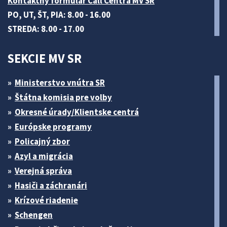
Kontaktný formulár Call Centra MV SR
PO, UT, ŠT, PIA: 8.00 - 16.00
STREDA: 8.00 - 17.00
SEKCIE MV SR
Ministerstvo vnútra SR
Štátna komisia pre volby
Okresné úrady/Klientske centrá
Európske programy
Policajný zbor
Azyl a migrácia
Verejná správa
Hasiči a záchranári
Krízové riadenie
Schengen