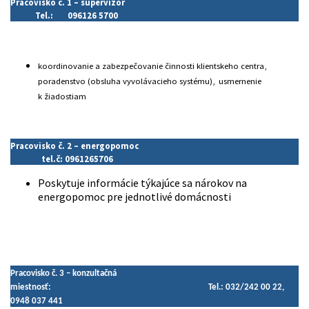
Pracovisko č. 1 – supervízor
Tel.: 096126 5700
koordinovanie a zabezpečovanie činnosti klientskeho centra,
poradenstvo (obsluha vyvolávacieho systému), usmernenie
k žiadostiam
Pracovisko č. 2 – energopomoc
tel.č: 0961265706
Poskytuje informácie týkajúce sa nárokov na
energopomoc pre jednotlivé domácnosti
Pracovisko č. 3 – konzultačná
miestnosť: Tel.: 032/242 00 22,
0948 037 441