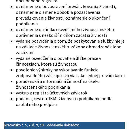
obchodného registra
oznámenie o pozastavení prevádzkovania živnosti,
oznámenie o zmene obdobia pozastavenia
prevádzkovania živnosti, oznámenie o ukončení
podnikania
oznámenie o zániku osvedčeného živnostenského
oprávnenia s neskorším dňom začatia živnosti
vydanie potvrdenia o tom, že poskytovanie služby nie je
na základe živnostenského zákona obmedzené alebo
zakázané
vydanie osvedčenia o povahe a dĺžke praxe v
činnostiach, ktoré sú živnosťou
povolenie výnimky na vykonávanie funkcie
zodpovedného zástupcu vo viac ako jednej prevádzkarni
poradenská a informačná činnosť na úseku
živnostenského podnikania
výstup z registra účtovných závierok
podanie, cestou JKM, žiadosti o podnikanie podľa
osobitného predpisu
Pracovisko č. 6, 7, 8, 9, 10 – oddelenie dokladov: