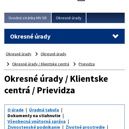
Novinky predstavili na...
Viac
Úvodná stránka MV SR
Okresné úrady
Okresné úrady
Okresné úrady
Okresné úrady
Okresné úrady / Klientske centrá
Prievidza
Okresné úrady / Klientske
centrá / Prievidza
O úrade
Úradná tabuľa
Dokumenty na stiahnutie
Všeobecná vnútorná správa
Živnostenské podnikanie
Životné prostredie