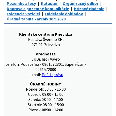
Pozemky a lesy
Kataster
Organizačný odbor
Doprava a pozemné komunikácie
Krízové riadenie
Evidencia vozidiel
Oddelenie dokladov
Úradná tabuľa - archív 30.9.2020
Klientske centrum Prievidza
Gustáva Švéniho 3H,
971 01 Prievidza
Prednosta
JUDr. Igor Vavro
telefón: Podateľňa - 0961572801, Supervízor -
0961572800
e-mail:
Pošli správu
ÚRADNÉ HODINY:
Pondelok: 08:00 - 15:00
Utorok: 08:00 - 15:00
Streda: 08:00 - 17:00
Štvrtok: 08:00 - 15:00
Piatok: 08:00 - 14:00