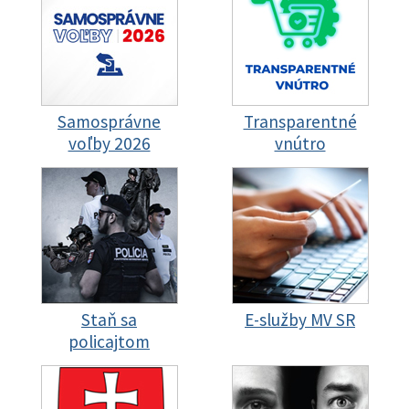
Samosprávne
Transparentné
voľby 2026
vnútro
Staň sa
E-služby MV SR
policajtom