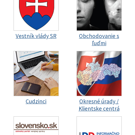
Vestník vlády SR
Obchodovanie s
ľuďmi
Cudzinci
Okresné úrady /
Klientske centrá