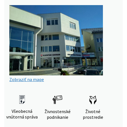
Zobraziť na mape
Všeobecná
Živnostenské
Životné
vnútorná správa
podnikanie
prostredie