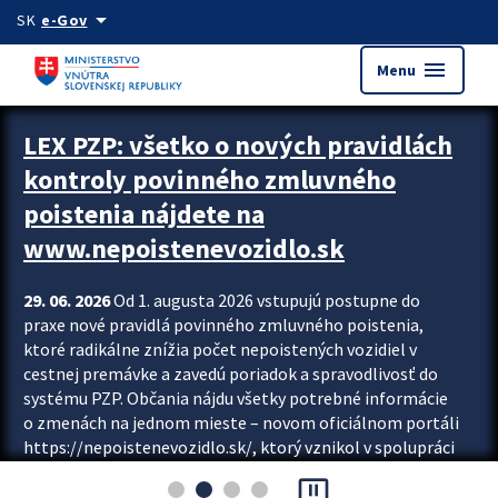
Preskocit na hlavný obsah
arrow_drop_down
SK
e-Gov
menu
Menu
Zastavit automatický posun upútavok
LEX PZP: všetko o nových pravidlách
kontroly povinného zmluvného
poistenia nájdete na
www.nepoistenevozidlo.sk
29. 06. 2026
Od 1. augusta 2026 vstupujú postupne do
praxe nové pravidlá povinného zmluvného poistenia,
ktoré radikálne znížia počet nepoistených vozidiel v
cestnej premávke a zavedú poriadok a spravodlivosť do
systému PZP. Občania nájdu všetky potrebné informácie
o zmenách na jednom mieste – novom oficiálnom portáli
https://nepoistenevozidlo.sk/, ktorý vznikol v spolupráci
Slovenskej kancelárie poisťovateľov (SKP), Slovenskej
pause_presentation
asociácie poisťovní (SLASPO) a Ministerstva vnútra SR.