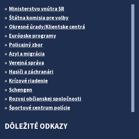
Ministerstvo vnútra SR
Štátna komisia pre volby
Okresné úrady/Klientske centrá
Európske programy
Policajný zbor
Azyl a migrácia
Verejná správa
Hasiči a záchranári
Krízové riadenie
Schengen
Rozvoj občianskej spoločnosti
Športové centrum polície
DÔLEŽITÉ ODKAZY